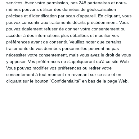
services.
Avec votre permission, nos 248 partenaires et nous-
À LIRE SUR ARCHIMAG
mêmes pouvons utiliser des données de géolocalisation
précises et d’identification par scan d'appareil. En cliquant, vous
Konica Minolta reprend les fonds de commerce
pouvez consentir aux traitements décrits précédemment. Vous
d’OpenBee et de Doxense
pouvez également refuser de donner votre consentement ou
accéder à des informations plus détaillées et modifier vos
préférences avant de consentir.
Veuillez noter que certains
traitements de vos données personnelles peuvent ne pas
nécessiter votre consentement, mais vous avez le droit de vous
La maturité numérique des entreprises françaises
y opposer. Vos préférences ne s'appliqueront qu’à ce site Web.
laisse à désirer
Vous pouvez modifier vos préférences ou retirer votre
consentement à tout moment en revenant sur ce site et en
cliquant sur le bouton "Confidentialité" en bas de la page Web.
Le Bénin bascule dans la dématérialisation tous
azimuts