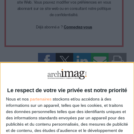
site Web. Vous pouvez modifier vos préférences en vous
abonnant sur ce site web ou en consultant notre politique
de confidentialité.
Déjà abonné.e ?
Connectez-vous
0 Commentaire
Le respect de votre vie privée est notre priorité
E-Administration
Nous et nos
partenaires
stockons et/ou accédons à des
informations sur un appareil, telles que les cookies, et traitons
des données personnelles telles que des identifiants uniques et
Connectez-vous
ou
inscrivez-vous
pour publier un commentaire
des informations standards envoyées par un appareil pour des
publicités et du contenu personnalisés, des mesures de publicité
et de contenu, des études d'audience et le développement de