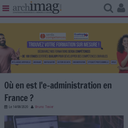
BIBLIOTHÈQUE ÉDITION
ARCHIVES PATRIMOINE
VEILLE DOCUMENTATION
DÉMAT CLOUD
UNIVERS DATA
TRAVAIL COLLABORATIF
VIE NUMÉRIQUE
NUMÉRIQUE RESPONSABLE
Où en est l'e-administration en
France ?
LES DOSSIERS
Le
14/08/2020
Bruno Texier
LES NEWSLETTERS
administration_demat.jpg
LE MAGAZINE