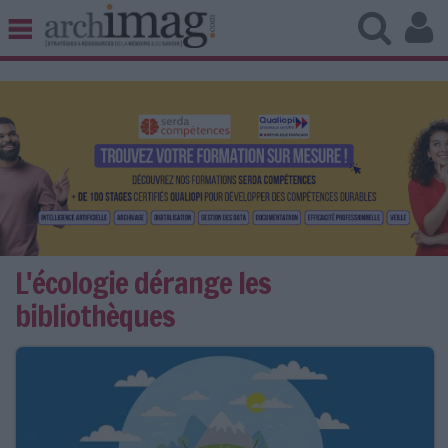
BIBLIOTHÈQUE ÉDITION
ARCHIVES PATRIMOINE
VEILLE DOCUMENTATION
DÉMAT CLOUD
UNIVERS DATA
TRAVAIL COLLABORATIF
VIE NUMÉRIQUE
NUMÉRIQUE RESPONSABLE
L'écologie dérange les
bibliothèques
LES DOSSIERS
LES NEWSLETTERS
LE MAGAZINE