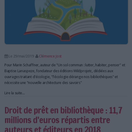
LES GUIDES PRATIQUES
LES BASES DE DONNÉES
L'ESPACE EMPLOI
L'AGENDA
L'ANNUAIRE DES ACTEURS
LES LIVRES BLANCS
LES SUPPLÉMENTS
Le 29/mai/2019
Clémence Jost
Pour Marin Schaffner, auteur de "Un sol commun : lutter, habiter, penser" et
NOS OFFRES D'ABONNEMENTS
Baptise Lanaspeze, fondateur des éditions Wildprojetc, dédiées aux
ouvrages traitant d'écologie, "l'écologie dérange nos bibliothèques" et
nécessite une "nouvelle architecture des savoirs"
Lire la suite...
Droit de prêt en bibliothèque : 11,7
millions d'euros répartis entre
auteurs et éditeurs en 2018