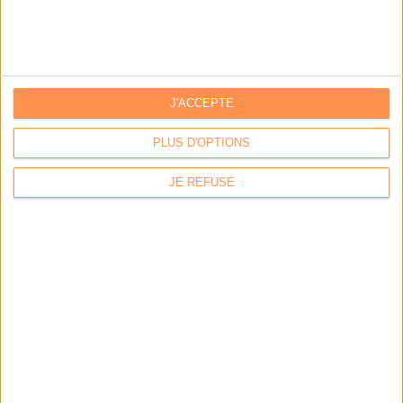
J'ACCEPTE
PLUS D'OPTIONS
JE REFUSE
LA BOUTIQUE
Les derniers mags :
IA et automatisation : vers la fin de la veille?
Bibliothèques : comment survivre face aux pressions?