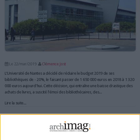
Le 22/mar/2019
Clémence Jost
L'Université de Nantes a décidé de réduire le budget 2019 de ses
bibliothèques de - 20%, le faisant passer de 1 650 000 euros en 2018 à 1 320
000 euros aujourd'hui. Cette décision, qui entraîne une baisse drastique des
achats de livres, a suscité l'émoi des bibliothécaires, des...
Lire la suite...
Alexandre Lacroix, de Philosophie
Magazine : "les bibliothécaires