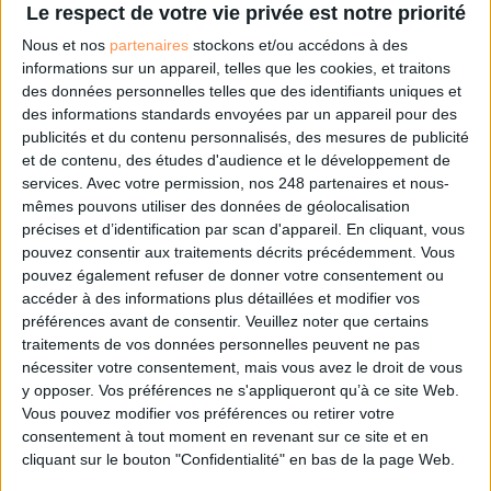
peuvent changer la donne"
Le respect de votre vie privée est notre priorité
Nous et nos
partenaires
stockons et/ou accédons à des
informations sur un appareil, telles que les cookies, et traitons
des données personnelles telles que des identifiants uniques et
des informations standards envoyées par un appareil pour des
publicités et du contenu personnalisés, des mesures de publicité
et de contenu, des études d'audience et le développement de
services.
Avec votre permission, nos 248 partenaires et nous-
mêmes pouvons utiliser des données de géolocalisation
précises et d’identification par scan d'appareil. En cliquant, vous
pouvez consentir aux traitements décrits précédemment. Vous
pouvez également refuser de donner votre consentement ou
accéder à des informations plus détaillées et modifier vos
préférences avant de consentir.
Veuillez noter que certains
traitements de vos données personnelles peuvent ne pas
Le 21/mar/2019
Clémence Jost
nécessiter votre consentement, mais vous avez le droit de vous
y opposer. Vos préférences ne s'appliqueront qu’à ce site Web.
Les révolutions technologiques affectent notre accès à la connaissance. Cette
Vous pouvez modifier vos préférences ou retirer votre
rupture dans nos usages et nos modes de vie est qualifiée par Alexandre
consentement à tout moment en revenant sur ce site et en
Lacroix, directeur de la rédaction de Philosophie Magazine et président -
cofondateur de l'école d'écriture Les Mots, de...
cliquant sur le bouton "Confidentialité" en bas de la page Web.