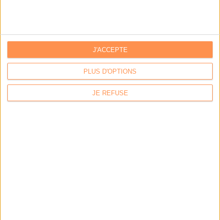
J'ACCEPTE
PLUS D'OPTIONS
JE REFUSE
LA BOUTIQUE
Les derniers mags :
IA et automatisation : vers la fin de la veille?
Bibliothèques : comment survivre face aux pressions?