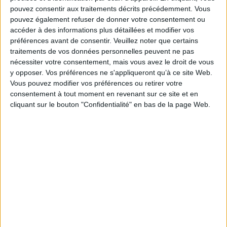
pouvez consentir aux traitements décrits précédemment. Vous
pouvez également refuser de donner votre consentement ou
accéder à des informations plus détaillées et modifier vos
préférences avant de consentir.
Veuillez noter que certains
traitements de vos données personnelles peuvent ne pas
nécessiter votre consentement, mais vous avez le droit de vous
y opposer. Vos préférences ne s'appliqueront qu’à ce site Web.
Vous pouvez modifier vos préférences ou retirer votre
consentement à tout moment en revenant sur ce site et en
cliquant sur le bouton "Confidentialité" en bas de la page Web.
Le 09/oct/2019
Bruno Texier
Auditionnée hier par les eurodéputés, la nouvelle commissaire européenne
en charge du numérique entend livrer un combat implacable contre les Gafa.
Son agenda est déjà bien chargé : intelligence artificielle, fiscalité des géants
du web, rémunérations des petites mains du...
Lire la suite...
Violaine Champetier de Ribes : "la
digitalisation de l’Etat est d’abord