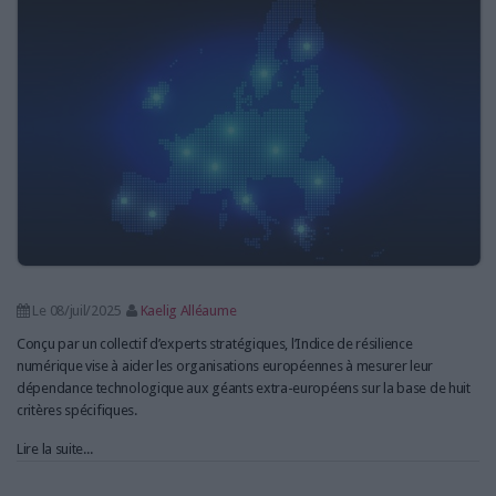
LES GUIDES PRATIQUES
LES BASES DE DONNÉES
L'ESPACE EMPLOI
L'AGENDA
L'ANNUAIRE DES ACTEURS
LES LIVRES BLANCS
LES SUPPLÉMENTS
NOS OFFRES D'ABONNEMENTS
Le 08/juil/2025
Kaelig Alléaume
Conçu par un collectif d’experts stratégiques, l’Indice de résilience
numérique vise à aider les organisations européennes à mesurer leur
dépendance technologique aux géants extra-européens sur la base de huit
critères spécifiques.
Lire la suite...