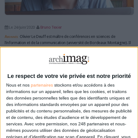
Le 24/juin/2020
Bruno Texier
Abonnés
Olivier Le Deuff est maître de conférences en sciences de
l’information et de la communication (université de Bordeaux Montaigne). Il
est également l’auteur de l’ouvrage "Riposte digitale, Pour des maîtres
d’armes des réseaux" (Édition Publie.net). Dans cet entretien, il...
Lire la suite...
Le respect de votre vie privée est notre priorité
Margrethe Vestager, une "Reine
Nous et nos
partenaires
stockons et/ou accédons à des
viking" à la tête du numérique
informations sur un appareil, telles que les cookies, et traitons
des données personnelles telles que des identifiants uniques et
européen
des informations standards envoyées par un appareil pour des
publicités et du contenu personnalisés, des mesures de publicité
et de contenu, des études d'audience et le développement de
services.
Avec votre permission, nos 248 partenaires et nous-
mêmes pouvons utiliser des données de géolocalisation
précises et d’identification par scan d'appareil. En cliquant, vous