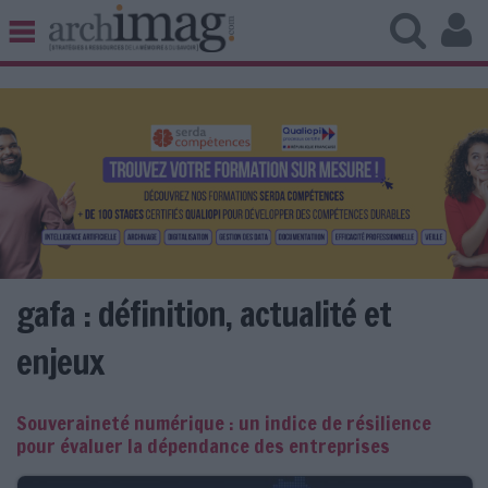
BIBLIOTHÈQUE ÉDITION
ARCHIVES PATRIMOINE
VEILLE DOCUMENTATION
DÉMAT CLOUD
UNIVERS DATA
TRAVAIL COLLABORATIF
VIE NUMÉRIQUE
NUMÉRIQUE RESPONSABLE
gafa : définition, actualité et
enjeux
LES DOSSIERS
Souveraineté numérique : un indice de résilience
LES NEWSLETTERS
pour évaluer la dépendance des entreprises
LE MAGAZINE