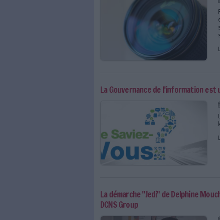
Les outils de la GI
Des logiciels et autres outils
sur des compétences particuli
directeur des données), resp
document controller…
Le r
éférentiel Archimag pour
conformité avec le droit.
Se former à la gouvern
Dans son catalogue de form
pour les personnes impliquées
Toutes les actualités, l
sur la gouvernance de 
La rédaction d'Archimag