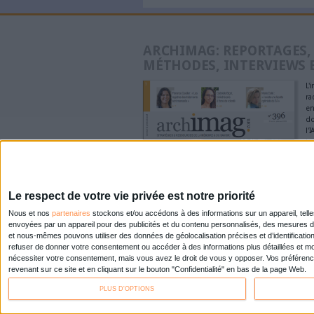
4 chiffres clés de la G
Pages
« premier