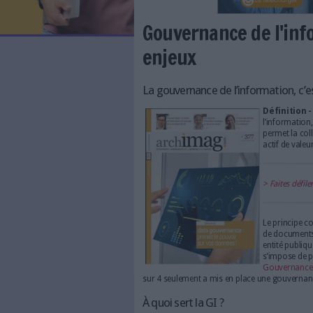
LES NEWSLETTERS
LE MAGAZINE
LES GUIDES PRATIQUES
LES BASES DE DONNÉES
L'ESPACE EMPLOI
L'AGENDA
Gouvernance d
L'ANNUAIRE DES ACTEURS
LES LIVRES BLANCS
enjeux
LES SUPPLÉMENTS
La gouvernance de l’inf
NOS OFFRES D'ABONNEMENTS