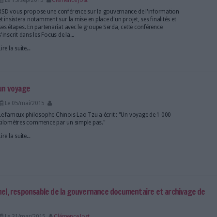
 existent pour faciliter la mise en œuvre d’une gouvernance de l’infor
ères. Plusieurs métiers peuvent être mobilisés tels que :
records ma
onsable de la
transformation digitale
, responsable sécurité des syst
 vos documents et vos données
est un outil utile pour gérer le cycle 
ance de l’information
ations,
Serda Compétences
propose plusieurs sessions autour de la
 dans ce type de projet.
es chiffres, les dossiers, les enquêtes et les analyses 
l'information
 et RSD organisent un focus sur la gouvernance de l'i