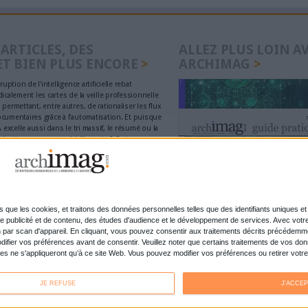
mars dernier.
Lire la suite...
ouvernance de l'information
Le 23/mar/2015
Caroline Buscal
SerdaLab et Serda Conseil publient le 4e baromètre
de l’Information.
Lire la suite...
‹ précédent
…
2
3
4
5
6
7