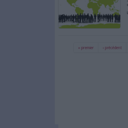
La démarche "Jedi" de 
DCNS Group
La gouvernance de l'inf