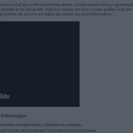
Le principe concerne alors toute la stratégie et l’organisation e
de documents, d’
archives
ou encore de données en lien avec l’acti
entité publique. Aujourd’hui, la gestion de l’information et nota
s’impose de plus en plus avec la démocratisation de la
digitalisa
Gouvernance de l'information numérique, mené par Serda Arch
ce une gouvernance de l'information."
 quantité d’informations n’a fait que croître ces dernières années.
ier la gestion des données et des documents. Tout ce processus sert
ser en assurant la protection des
données
et à établir des niveaux d’a