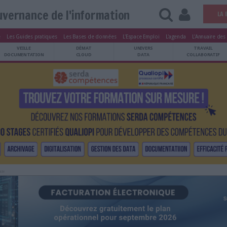
Gouvernance de l'information
tters
Le Magazine
Les Guides pratiques
Les Bases de données
L'Esp
ARCHIVES
VEILLE
DÉMAT
ATRIMOINE
DOCUMENTATION
CLOUD
Publicité