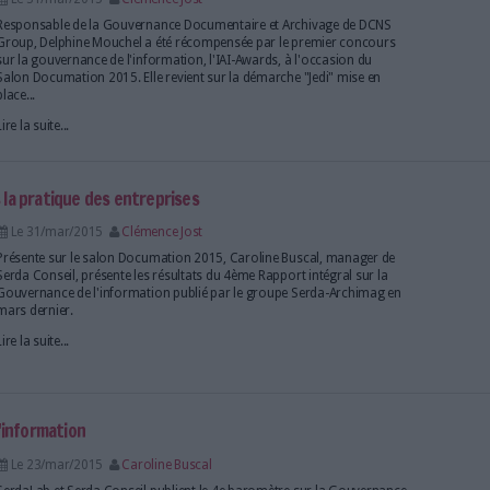
Le 15/sep/2015
Clémence Jost
RSD vous propose une conférence sur la gouvernan
et insistera notamment sur la mise en place d'un proje
ses étapes. En partenariat avec le groupe Serda, cet
s'inscrit dans les Focus de la...
Lire la suite...
formation est un voyage
Le 05/mai/2015
Le fameux philosophe Chinois Lao Tzu a écrit : "Un
kilomètres commence par un simple pas."
Lire la suite...