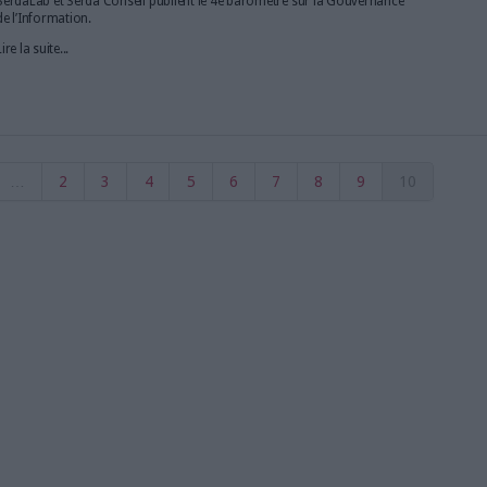
Delphine Mouchel, responsable de la gouvernance docum
Le 31/mar/2015
Clémence Jost
Responsable de la Gouvernance Documentaire et A
Group, Delphine Mouchel a été récompensée par le
sur la gouvernance de l'information, l'IAI-Awards, à
Salon Documation 2015. Elle revient sur la démarche
place...
Lire la suite...
ormation dans la pratique des entreprises
Le 31/mar/2015
Clémence Jost
Présente sur le salon Documation 2015, Caroline B
Serda Conseil, présente les résultats du 4ème Rappor
Gouvernance de l'information publié par le groupe