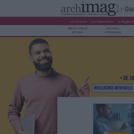
Les Dossiers
Les Newsle
BIBLIOTHÈQUE ÉDITION
BIBLIOTHÈQUE
ARCHIVES PATRIMOINE
ÉDITION
P
VEILLE DOCUMENTATION
DÉMAT CLOUD
UNIVERS DATA
TRAVAIL COLLABORATIF
VIE NUMÉRIQUE
NUMÉRIQUE RESPONSABLE
LES DOSSIERS