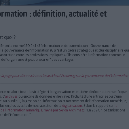
e l'information : définition, ac
ormation, c’est quoi ?
Définition -
Selon la
norme ISO 24143 Information et documen
l’information, la gouvernance de l’information (GI) "est un cadre s
permet la collaboration entre les professions impliquées. Elle 
actif de valeur de l'organisme et peut procurer" des avantages.
> Faites défiler la page pour découvrir tous les articles d'Archimag