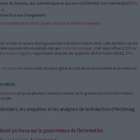
uvernance de l’information
é des données : les données sont plus fiables, cohérentes et complète
tivité : les employés trouvent plus facilement l'information dont ils
es risques liés à la perte de données, aux cyberattaques et aux non-c
 de conservation...)
nisation est plus réactive face aux changements
nce de l'information numérique en 2024 : sujets centraux et thèmes