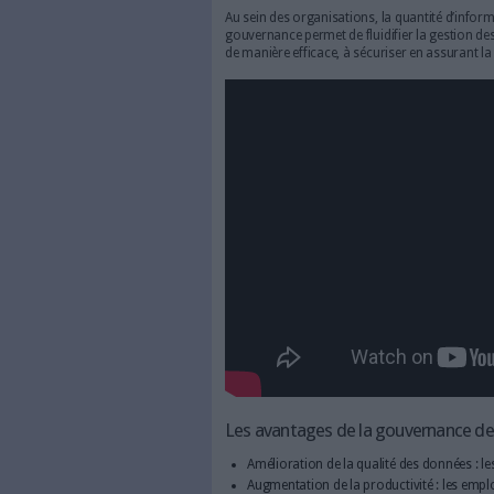
sur 4 seulement a mis en pla
À quoi sert la GI ?
Au sein des organisations, la
gouvernance permet de fluidif
de manière efficace, à sécuri