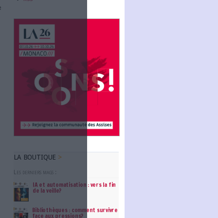
Abonnez-vous
n matière d’information numérique,
vité d’une entreprise ou d’une
mment de l’information numérique,
NOUS SUIVRE
tion
. Selon le rapport sur
la
imag
: "En 2024, 1 organisations
Facebook
Twitter
Linkedin
RSS
 La mise en œuvre d’un programme de
 donc à mieux qualifier, à stocker
ccès de l’information.