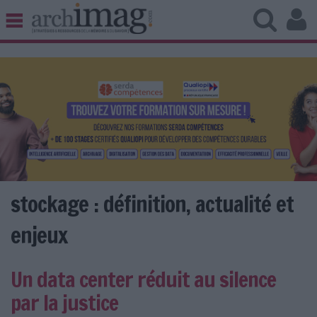
BIBLIOTHÈQUE ÉDITION
ARCHIVES PATRIMOINE
VEILLE DOCUMENTATION
DÉMAT CLOUD
UNIVERS DATA
TRAVAIL COLLABORATIF
VIE NUMÉRIQUE
NUMÉRIQUE RESPONSABLE
stockage : définition, actualité et
enjeux
LES DOSSIERS
Un data center réduit au silence
LES NEWSLETTERS
par la justice
LE MAGAZINE