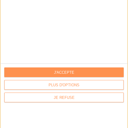
J'ACCEPTE
LA BOUTIQUE
PLUS D'OPTIONS
Les derniers mags :
JE REFUSE
IA et automatisation : vers la fin de la veille?
Bibliothèques : comment survivre face aux pressions?