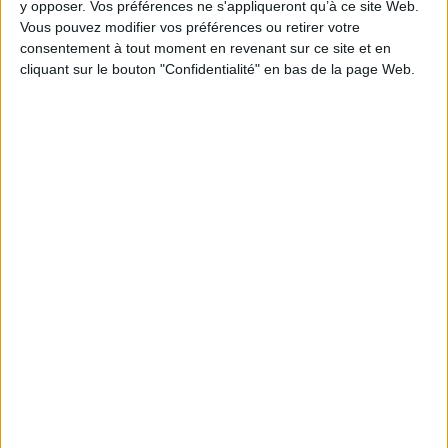
y opposer. Vos préférences ne s'appliqueront qu’à ce site Web.
Vous pouvez modifier vos préférences ou retirer votre
consentement à tout moment en revenant sur ce site et en
cliquant sur le bouton "Confidentialité" en bas de la page Web.
Le 17/sep/2014
Bruno Texier
Abonnés
Mettre ses informations dans les nuages, tout le monde sait de quoi
il s’agit. Mais le cloud a encore besoin de rassurer : que se passe-t-il en cas
de mauvais fonctionnement ? Comment éviter les risques de perte
d'information, d'intrusion ? Quelles sont les responsabilités des...
Lire la suite...
3 solutions cloud au banc d'essai :
du grand public à l'entreprise