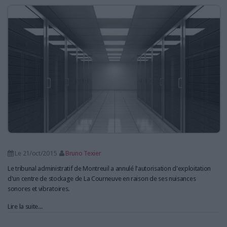
LES GUIDES PRATIQUES
LES BASES DE DONNÉES
L'ESPACE EMPLOI
L'AGENDA
L'ANNUAIRE DES ACTEURS
LES LIVRES BLANCS
LES SUPPLÉMENTS
NOS OFFRES D'ABONNEMENTS
Le 21/oct/2015
Bruno Texier
Le tribunal administratif de Montreuil a annulé l'autorisation d'exploitation
d'un centre de stockage de La Courneuve en raison de ses nuisances
sonores et vibratoires.
Lire la suite...