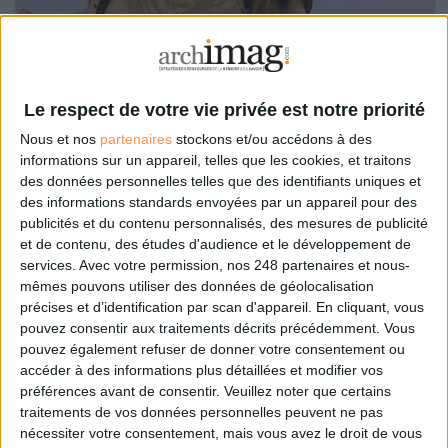
Le respect de votre vie privée est notre priorité
Le 05/fév/2015
frochot@les-infostrateges.com
Nous et nos
partenaires
stockons et/ou accédons à des
informations sur un appareil, telles que les cookies, et traitons
Abonnés
Sur le terrain de la numérisation en établissement culturel ou
des données personnelles telles que des identifiants uniques et
scientifique, dont les bibliothèques publiques ou universitaires font partie,
des informations standards envoyées par un appareil pour des
des espaces de liberté sont ouverts, certains de manière subreptice.
publicités et du contenu personnalisés, des mesures de publicité
Lire la suite...
et de contenu, des études d'audience et le développement de
services.
Avec votre permission, nos 248 partenaires et nous-
mêmes pouvons utiliser des données de géolocalisation
Stockage dans les nuages : sortez
précises et d’identification par scan d'appareil. En cliquant, vous
la tête du cloud !
pouvez consentir aux traitements décrits précédemment. Vous
pouvez également refuser de donner votre consentement ou
accéder à des informations plus détaillées et modifier vos
préférences avant de consentir.
Veuillez noter que certains
traitements de vos données personnelles peuvent ne pas
nécessiter votre consentement, mais vous avez le droit de vous