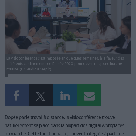
LES GUIDES PRATIQUES
LES BASES DE DONNÉES
L'ESPACE EMPLOI
L'AGENDA
L'ANNUAIRE DES ACTEURS
LES LIVRES BLANCS
LES SUPPLÉMENTS
La visioconférence s’est imposée en quelques semaines, à la faveur des
différents confinements de l’année 2020, pour devenir aujourd’hui une
NOS OFFRES D'ABONNEMENTS
routine. (DCStudio/Freepik)
Dopée par le travail à distance, la visioconférence trouve
naturellement sa place dans la plupart des digital workplaces
du marché. Cette fonctionnalité, souvent intégrée à partir de