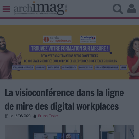
BIBLIOTHÈQUE ÉDITION
ARCHIVES PATRIMOINE
VEILLE DOCUMENTATION
DÉMAT CLOUD
UNIVERS DATA
TRAVAIL COLLABORATIF
VIE NUMÉRIQUE
NUMÉRIQUE RESPONSABLE
La visioconférence dans la ligne
de mire des digital workplaces
LES DOSSIERS
Le
16/06/2023
Bruno Texier
LES NEWSLETTERS
visioconference-solutions-digital-workplace.jpg
LE MAGAZINE