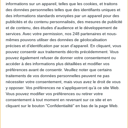
informations sur un appareil, telles que les cookies, et traitons
0 Commentaire
des données personnelles telles que des identifiants uniques et
des informations standards envoyées par un appareil pour des
publicités et du contenu personnalisés, des mesures de publicité
Outils Collaboratifs
Visioconférence
Digital Workplace
et de contenu, des études d'audience et le développement de
services.
Avec votre permission, nos 248 partenaires et nous-
mêmes pouvons utiliser des données de géolocalisation
Connectez-vous
ou
inscrivez-vous
pour publier un commentaire
précises et d’identification par scan d'appareil. En cliquant, vous
pouvez consentir aux traitements décrits précédemment. Vous
pouvez également refuser de donner votre consentement ou
accéder à des informations plus détaillées et modifier vos
À LIRE SUR ARCHIMAG
préférences avant de consentir.
Veuillez noter que certains
traitements de vos données personnelles peuvent ne pas
Vers une suite collaborative sécurisée pour la
nécessiter votre consentement, mais vous avez le droit de vous
filière de défense européenne
y opposer. Vos préférences ne s'appliqueront qu’à ce site Web.
Vous pouvez modifier vos préférences ou retirer votre
consentement à tout moment en revenant sur ce site et en
cliquant sur le bouton "Confidentialité" en bas de la page Web.
OrangeLogic Executive Experience : image,
influence et performance, le 30 juin à Lille