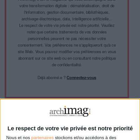
votre transformation digitale : dématérialisation, droit de
l'information, gestion documentaire, bibliothèques,
archivage électronique, data, intelligence artificielle...
Le respect de votre vie privée est notre priorité. Veuillez
noter que certains traitements de vos données
personnelles peuvent ne pas nécessiter votre
consentement. Vos préférences ne s'appliqueront qu'à ce
site Web. Vous pouvez modifier vos préférences en vous
abonnant sur ce site web ou en consultant notre politique
de confidentialité.
Déjà abonné.e ?
Connectez-vous
Sur le même sujet:
La sécurité : maillon essentiel de la digital workplace
Cloud et télétravail : les solutions collaboratives s’adaptent
Le respect de votre vie privée est notre priorité
Nous et nos
partenaires
stockons et/ou accédons à des