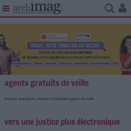
BIBLIOTHÈQUE ÉDITION
ARCHIVES PATRIMOINE
VEILLE DOCUMENTATION
DÉMAT CLOUD
UNIVERS DATA
TRAVAIL COLLABORATIF
VIE NUMÉRIQUE
NUMÉRIQUE RESPONSABLE
agents gratuits de veille
Moteurs spécialisés, moteurs d’actualité, agents de veille
LES DOSSIERS
LES NEWSLETTERS
vers une justice plus électronique
LE MAGAZINE