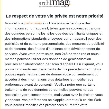
deuxième virtuelle dans Second Life, où toutes les audaces sont possibles. Le
nombre d’inscrits dépasse les trois millions. L’engouement s’explique
aisément.
Le respect de votre vie privée est notre priorité
Nous et nos
partenaires
stockons et/ou accédons à des
standards, web et bonnes
informations sur un appareil, telles que les cookies, et traitons
des données personnelles telles que des identifiants uniques et
pratiques archivistiques
des informations standards envoyées par un appareil pour des
publicités et du contenu personnalisés, des mesures de publicité
et de contenu, des études d'audience et le développement de
La première version de la norme
services.
Avec votre permission, nos 248 partenaires et nous-
mêmes pouvons utiliser des données de géolocalisation
précises et d’identification par scan d'appareil. En cliquant, vous
les bibliothèques municipales face
pouvez consentir aux traitements décrits précédemment. Vous
pouvez également refuser de donner votre consentement ou
à la concurrence
accéder à des informations plus détaillées et modifier vos
préférences avant de consentir.
Veuillez noter que certains
traitements de vos données personnelles peuvent ne pas
Au mois de juin dernier, lors du congrès de l’Association des bibliothècaires
nécessiter votre consentement, mais vous avez le droit de vous
de France à Nantes, les bibliothécaires ont eu la primeur des résultats de
y opposer. Vos préférences ne s'appliqueront qu’à ce site Web.
l’enquête menée par le Crédoc sur la situation des bibliothèques municipales
Vous pouvez modifier vos préférences ou retirer votre
en France.