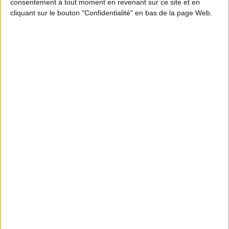
consentement à tout moment en revenant sur ce site et en
cliquant sur le bouton "Confidentialité" en bas de la page Web.
se former vite fait bien fait avec le
Dif
Près de 80 % des professionnels de l’infodoc ont déjà suivi une formation
continue, ce chiffre approche même les 90 % dans l’administration et les
collectivités locales et territoriales.
des documents traités par millions
Les professionnels de la dématérialisation peuvent se frotter les mains. Le
marché n’a jamaisété aussi florissant et l’avenir se présente sous les meilleurs
auspices.