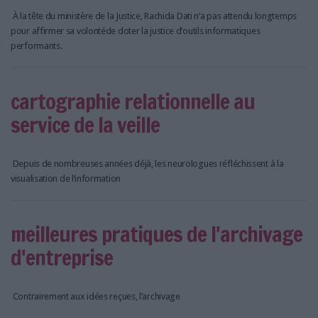
LES GUIDES PRATIQUES
À la tête du ministère de la Justice, Rachida Dati n’a pas attendu longtemps
LES BASES DE DONNÉES
pour affirmer sa volontéde doter la justice d’outils informatiques
L'ESPACE EMPLOI
performants.
L'AGENDA
L'ANNUAIRE DES ACTEURS
cartographie relationnelle au
LES LIVRES BLANCS
service de la veille
LES SUPPLÉMENTS
NOS OFFRES D'ABONNEMENTS
Depuis de nombreuses années déjà, les neurologues réfléchissent à la
visualisation de l’information
meilleures pratiques de l'archivage
d'entreprise
Contrairement aux idées reçues, l’archivage