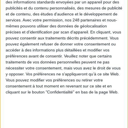
des informations standards envoyées par un appareil pour des
publicités et du contenu personnalisés, des mesures de publicité
et de contenu, des études d'audience et le développement de
services.
Avec votre permission, nos 248 partenaires et nous-
Disney Movies Anywhere : les films
mêmes pouvons utiliser des données de géolocalisation
Disney dématérialisés accessibles
précises et d’identification par scan d'appareil. En cliquant, vous
pouvez consentir aux traitements décrits précédemment. Vous
n'importe où n'importe quand
pouvez également refuser de donner votre consentement ou
accéder à des informations plus détaillées et modifier vos
préférences avant de consentir.
Veuillez noter que certains
400 films Disney, Pixar et Marvel
sont désormais accessibles au format
traitements de vos données personnelles peuvent ne pas
numérique où que vous soyez et quand vous le souhaitez, depuis votre
nécessiter votre consentement, mais vous avez le droit de vous
canapé ou en mobilité.
y opposer. Vos préférences ne s'appliqueront qu’à ce site Web.
Vous pouvez modifier vos préférences ou retirer votre
consentement à tout moment en revenant sur ce site et en
cliquant sur le bouton "Confidentialité" en bas de la page Web.