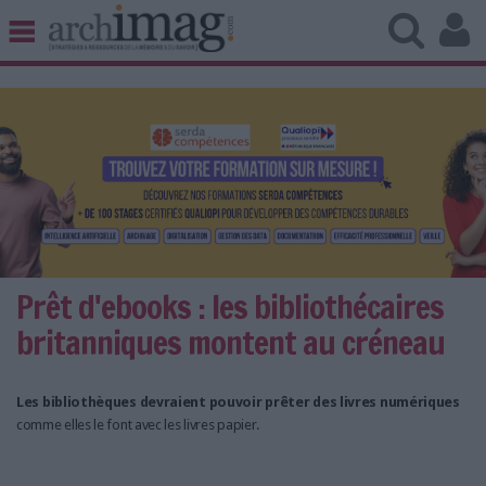
BIBLIOTHÈQUE ÉDITION
ARCHIVES PATRIMOINE
VEILLE DOCUMENTATION
DÉMAT CLOUD
UNIVERS DATA
TRAVAIL COLLABORATIF
VIE NUMÉRIQUE
NUMÉRIQUE RESPONSABLE
Prêt d'ebooks : les bibliothécaires
britanniques montent au créneau
Les bibliothèques devraient pouvoir prêter des livres numériques
LES DOSSIERS
comme elles le font avec les livres papier.
LES NEWSLETTERS
LE MAGAZINE