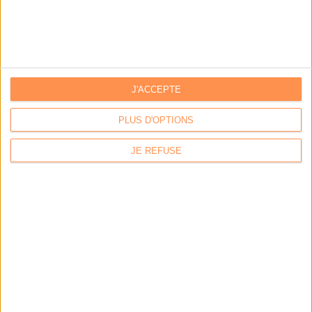
créative...!
Innovation : deux rendez-vous à ne pas...
J'ACCEPTE
PLUS D'OPTIONS
JE REFUSE
Méthode : comment mettre en place
une veille brevet ?
Abonnés