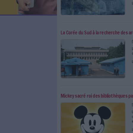
LES NEWSLETTERS
LE MAGAZINE
LES GUIDES PRATIQUES
LES BASES DE DONNÉES
L'ESPACE EMPLOI
L'AGENDA
L'ANNUAIRE DES ACTEURS
LES LIVRES BLANCS
LES SUPPLÉMENTS
La Corée du Sud à la re
NOS OFFRES D'ABONNEMENTS