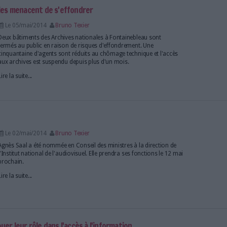
Radio France à domicile
Le 07/mai/2014
Bruno Texier
Radio France propose un nouveau service musical en
organisé autour de playlists et de web documentair
réussis.
Lire la suite...
rt l'activité abonnements de Lavoisier
Le 06/mai/2014
Bruno Texier
Le groupe Prenax conforte sa place de première ag
d'abonnements et Lavoisier se recentre sur son activ
Lire la suite...