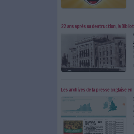
Mickey sacré roi des bi
22 ans après sa destruc