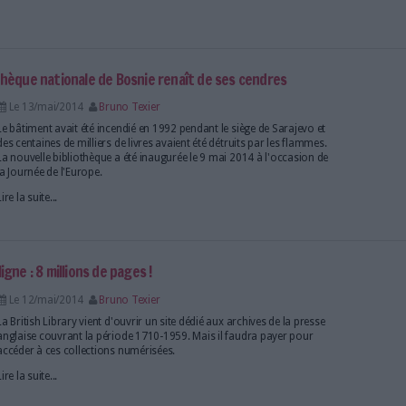
bliothèques parisiennes
Le 14/mai/2014
Bruno Texier
Les bibliothèques municipales de Paris viennent de p
classement des titres les plus empruntés en 2013. L
est très largement plébiscitée par les usagers.
Lire la suite...
tion, la Bibliothèque nationale de Bosnie renaît de ses
Le 13/mai/2014
Bruno Texier
Le bâtiment avait été incendié en 1992 pendant le si
des centaines de milliers de livres avaient été détrui
La nouvelle bibliothèque a été inaugurée le 9 mai 20