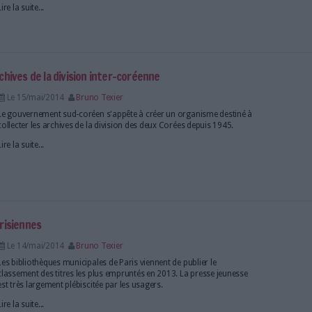
Le 20/mai/2014
Bruno Texier
Archimag a mis trois applications en ligne de récits
immersifs (webdocumentaire ou scrollitelling en an
d'essai : Scrollkit, Racontr et Creativist.
Lire la suite...
cherche des archives de la division inter-coréenne
Le 15/mai/2014
Bruno Texier
Le gouvernement sud-coréen s'appête à créer un or
collecter les archives de la division des deux Corées
Lire la suite...