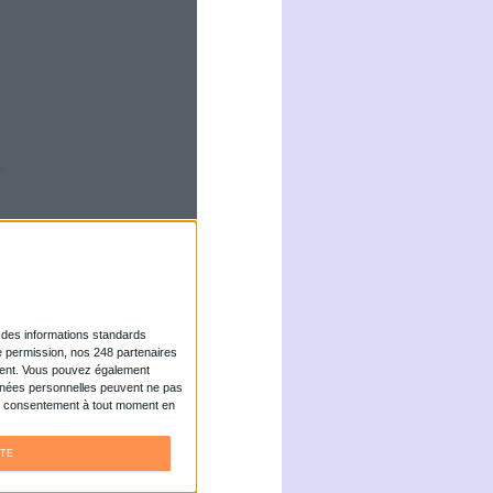
la direction de
fonctions le 12 mai
) organise son
s. L'occasion de
l'information et au