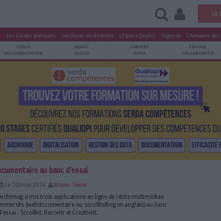
tters
Le Magazine
Les Guides pratiques
Les Bases de données
L'Esp
ARCHIVES
VEILLE
DÉMAT
ATRIMOINE
DOCUMENTATION
CLOUD
cations de webdocumentaire au banc d'essai