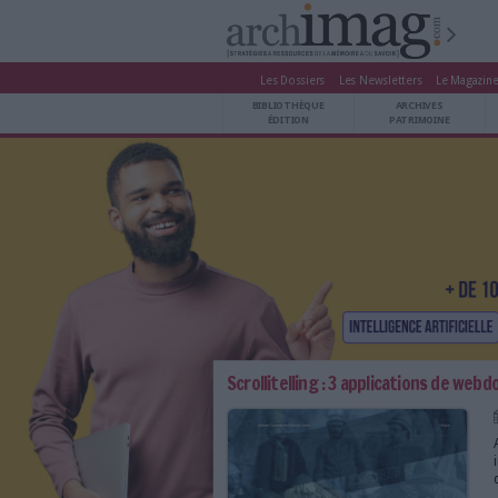
Les Dossiers
Les Newsle
BIBLIOTHÈQUE ÉDITION
BIBLIOTHÈQUE
ARCHIVES PATRIMOINE
ÉDITION
P
VEILLE DOCUMENTATION
DÉMAT CLOUD
UNIVERS DATA
TRAVAIL COLLABORATIF
VIE NUMÉRIQUE
NUMÉRIQUE RESPONSABLE
LES DOSSIERS
Scrollitelling : 3 appli