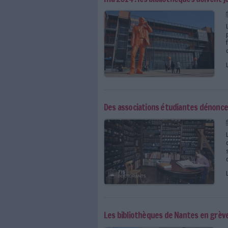
Deux bâtiments des Arc
Agnès Saal nommée à la 