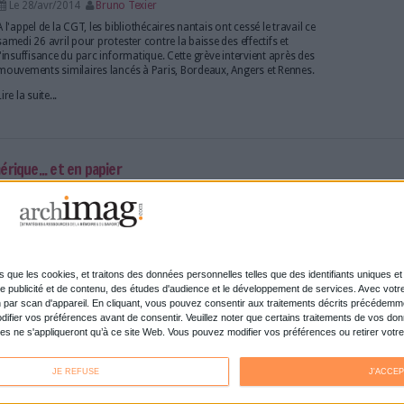
Agnès Saal a été nommée en Conseil des ministres à 
l'Institut national de l'audiovisuel. Elle prendra ses 
prochain.
Lire la suite...
ques doivent jouer leur rôle dans l'accès à l'information
Le 30/avr/2014
Bruno Texier
La Fédération internationale des bibliothèques (Ifla
prochain congrès à Lyon du 16 au 22 août prochain
faire valoir le rôle des bibliothèques dans l'accès à 
développement.
Lire la suite...