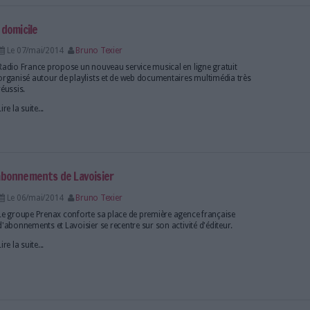
Le 09/mai/2014
Bruno Texier
Le plan de rénovation architecturale de la New York 
soudainement abandonné en raison de l'hostilité de 
partie des usagers. Mais la plus célèbre bibliothèqu
devrait tout de même recevoir une enveloppe de 150.
Lire la suite...
liards d'internautes à la fin de l'année 2014
Le 09/mai/2014
Bruno Texier
Selon l'Union internationale des télécommunication
ménages dans le monde bénéficieront d'un accès inter
l'année. Mais de fortes disparités apparaissent entre
pauvres.
Lire la suite...