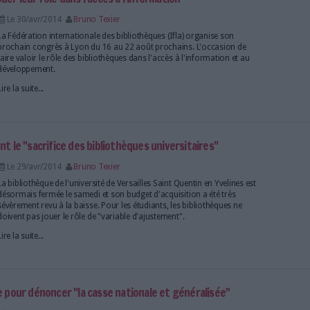
hives nationales menacent de s'effondrer
Le 05/mai/2014
Bruno Texier
Deux bâtiments des Archives nationales à Fontaineb
fermés au public en raison de risques d'effondreme
cinquantaine d'agents sont réduits au chômage tech
aux archives est suspendu depuis plus d'un mois.
Lire la suite...
tête de l'Ina
Le 02/mai/2014
Bruno Texier