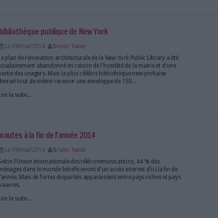
la Journée de l'Europe.
Lire la suite...
 anglaise en ligne : 8 millions de pages !
Le 12/mai/2014
Bruno Texier
La British Library vient d'ouvrir un site dédié aux ar
anglaise couvrant la période 1710-1959. Mais il fa
accéder à ces collections numérisées.
Lire la suite...
novation de la bibliothèque publique de New York