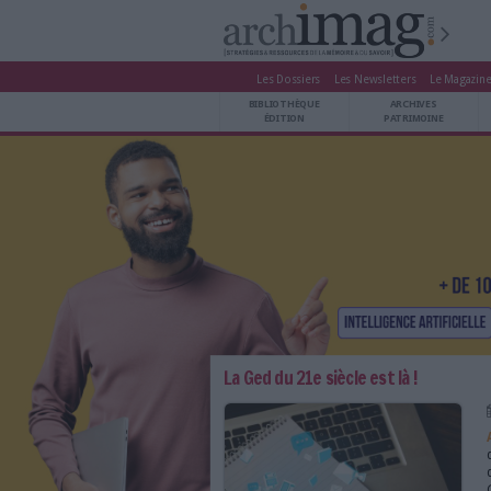
Les Dossiers
Les Newsle
BIBLIOTHÈQUE ÉDITION
BIBLIOTHÈQUE
ARCHIVES PATRIMOINE
ÉDITION
P
VEILLE DOCUMENTATION
DÉMAT CLOUD
UNIVERS DATA
TRAVAIL COLLABORATIF
VIE NUMÉRIQUE
NUMÉRIQUE RESPONSABLE
LES DOSSIERS
La Ged du 21e siècle est 