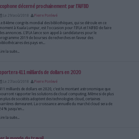
en danger a soutenu plus de 300 projets
Le 04/sep/2018
Pierre Ponlevé
Les archives du monde entier sont en danger, le p
en danger est là pour contrer cela. Il a déjà permis
de 300 documents qui comprennent des enregistre
visuels, des livres, des manuscrits anciens...
Lire la suite...
nal de Rio : une énorme perte pour le pays
Le 03/sep/2018
Pierre Ponlevé
Dimanche 2 septembre, un incendie a ravagé le Musé
de Janeiro. Deux cents ans de travail, de recherche,
ont été perdus. Une manifestation de protestation 
dénoncer l'abandon des autorités brésiliennes.