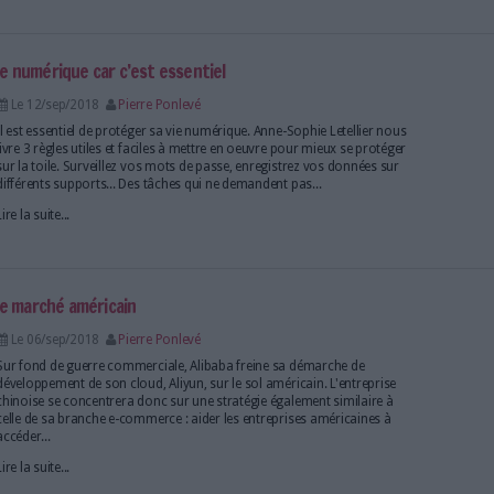
documentaires de la Cour. Seront numérisés, entre a
rapports...
Lire la suite...
nuel Macron va reconnaître l'implication de la France d
Le 13/sep/2018
Pierre Ponlevé
Le président de la République française va remettre 
matin à Josette Audin, la veuve du mathématicien, qui
juin 1957 et torturé à mort ou exécuté.
Lire la suite...
protéger sa vie numérique car c’est essentiel