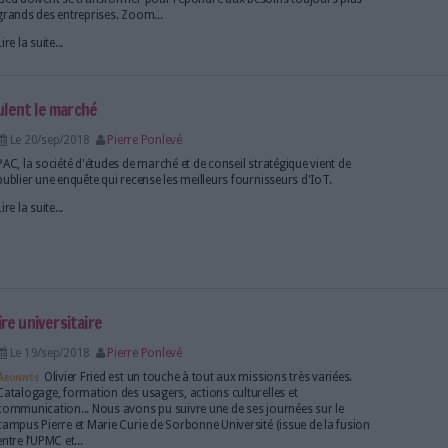
Le 20/sep/2018
Pierre Ponlevé
Abonnés
La Ged (Gestion électronique de documents
d’innover depuis Taurus, la première solution appa
données informatiques se développent à une vitesse 
Ged doivent se transformer pour répondre aux beso
grands des entreprises. Zoom...
Lire la suite...
ticales bousculent le marché
Le 20/sep/2018
Pierre Ponlevé
PAC, la société d'études de marché et de conseil stra
publier une enquête qui recense les meilleurs fourni
Lire la suite...