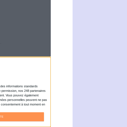
 astronomique que
g. Même si de plus
, certaines
rché cloud sera de
 monde du travail.
tion homme-machine
e automatisation et
ajeurs dans la...