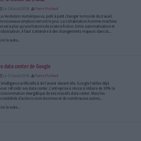
Lire la suite...
liothécaire francophone décerné prochainement par l’AI
Le 29/aoû/2018
Pierre Ponlevé
Le 84ème congrès mondial des bibliothèques, qui se
moment à Kuala Lumpur, est l'occasion pour l'IFLA e
des annonces. L'IFLA lance son appel à candidatures
programme 2019 de bourses de recherches en fave
bibliothécaires des pays en...
Lire la suite...
d computing rapportera 411 milliards de dollars en 2020
Le 27/aoû/2018
Pierre Ponlevé