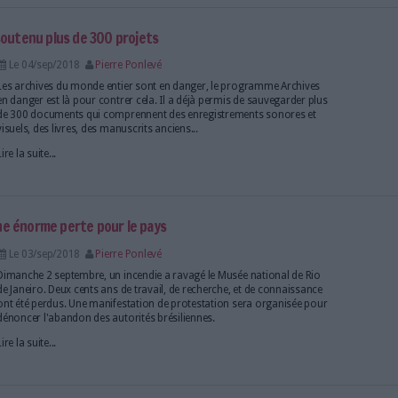
Le 12/sep/2018
Pierre Ponlevé
Il est essentiel de protéger sa vie numérique. Anne-S
livre 3 règles utiles et faciles à mettre en oeuvre po
sur la toile. Surveillez vos mots de passe, enregist
différents supports... Des tâches qui ne demandent p
Lire la suite...
es ardeurs sur le marché américain
Le 06/sep/2018
Pierre Ponlevé
Sur fond de guerre commerciale, Alibaba freine sa
développement de son cloud, Aliyun, sur le sol améri
chinoise se concentrera donc sur une stratégie égal
celle de sa branche e-commerce : aider les entrepri
accéder...
Lire la suite...