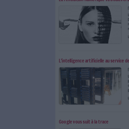
Un prix du meilleur bib
Selon Statista, le clou