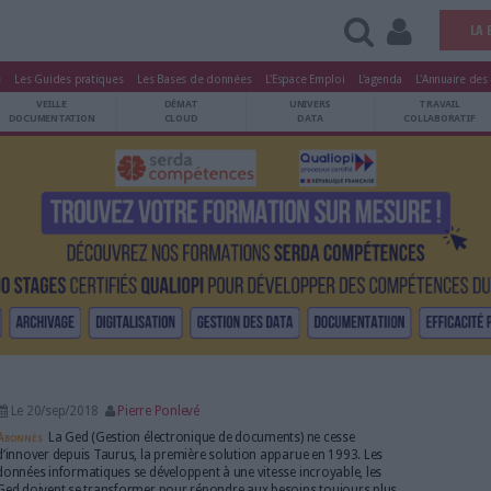
tters
Le Magazine
Les Guides pratiques
Les Bases de données
L'Esp
ARCHIVES
VEILLE
DÉMAT
ATRIMOINE
DOCUMENTATION
CLOUD
là !