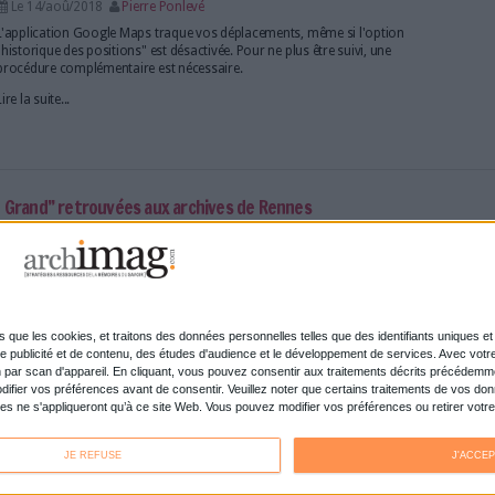
411 milliards de dollars en 2020, c'est le montant
pourront rapporter les solutions de cloud computin
en plus de sociétés adoptent des technologies cloud
barrières demeurent. La croissance annuelle du ma
24 % jusqu'en...
Lire la suite...
 va bouleverser le monde du travail
Le 24/aoû/2018
Pierre Ponlevé
La révolution numérique va, petit à petit changer le
De nouveaux emplois verront le jour. La cohabita
ne sera plus qu'une histoire de science-fiction. Entr
robotisation, il faut s'attendre à des changements m
Lire la suite...