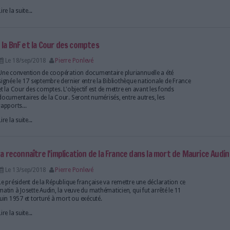
un bibliothécaire universitaire
Le 19/sep/2018
Pierre Ponlevé
Abonnés
Olivier Fried est un touche à tout aux missi
Catalogage, formation des usagers, actions culturel
communication... Nous avons pu suivre une de ses j
campus Pierre et Marie Curie de Sorbonne Université
entre l’UPMC et...
Lire la suite...
ntaire entre la BnF et la Cour des comptes
Le 18/sep/2018
Pierre Ponlevé
Une convention de coopération documentaire pluria
signée le 17 septembre dernier entre la Bibliothèque
et la Cour des comptes. L'objectif est de mettre en a