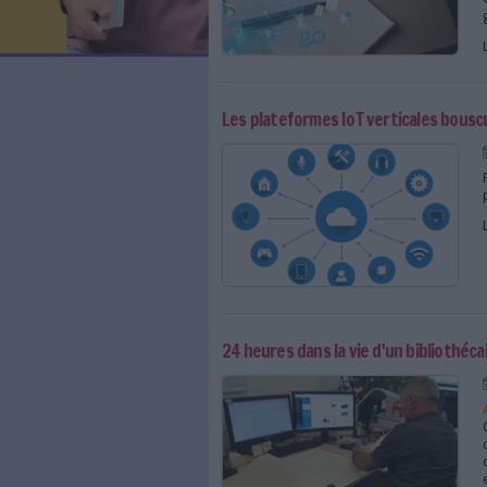
LES NEWSLETTERS
LE MAGAZINE
LES GUIDES PRATIQUES
LES BASES DE DONNÉES
L'ESPACE EMPLOI
L'AGENDA
L'ANNUAIRE DES ACTEURS
LES LIVRES BLANCS
LES SUPPLÉMENTS
Les plateformes IoT ver
NOS OFFRES D'ABONNEMENTS