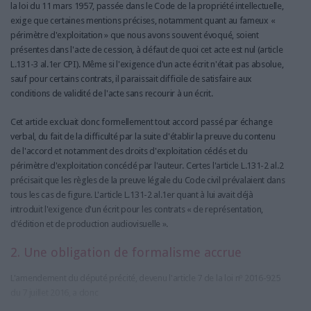
la loi du 11 mars 1957, passée dans le Code de la propriété intellectuelle,
exige que certaines mentions précises, notamment quant au fameux «
périmètre d'exploitation » que nous avons souvent évoqué, soient
présentes dans l'acte de cession, à défaut de quoi cet acte est nul (article
L.131-3 al.1er CPI). Même si l'exigence d'un acte écrit n'était pas absolue,
sauf pour certains contrats, il paraissait difficile de satisfaire aux
conditions de validité de l'acte sans recourir à un écrit.
Cet article excluait donc formellement tout accord passé par échange
verbal, du fait de la difficulté par la suite d'établir la preuve du contenu
de l'accord et notamment des droits d'exploitation cédés et du
périmètre d'exploitation concédé par l'auteur. Certes l'article L.131-2 al.2
précisait que les règles de la preuve légale du Code civil prévalaient dans
tous les cas de figure. L'article L.131-2 al.1er quant à lui avait déjà
introduit l'exigence d'un écrit pour les contrats « de représentation,
d'édition et de production audiovisuelle ».
2. Une obligation de formalisme accrue
L'amendement du député précité, devenu l'article 7 de la loi nº 2016-925
du 7 juillet 2016, a donc