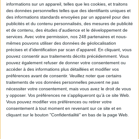
informations sur un appareil, telles que les cookies, et traitons
Comprendre le droit d'auteur : les cas de pluralités d'auteurs
des données personnelles telles que des identifiants uniques et
Quel avenir pour le droit d'auteur à l'ère numérique ?
des informations standards envoyées par un appareil pour des
publicités et du contenu personnalisés, des mesures de publicité
Cet article vous intéresse?
et de contenu, des études d'audience et le développement de
services.
Avec votre permission, nos 248 partenaires et nous-
mêmes pouvons utiliser des données de géolocalisation
Retrouvez-le en intégralité
précises et d’identification par scan d'appareil. En cliquant, vous
pouvez consentir aux traitements décrits précédemment. Vous
pouvez également refuser de donner votre consentement ou
dans le magazine Archimag
accéder à des informations plus détaillées et modifier vos
préférences avant de consentir.
Veuillez noter que certains
!
traitements de vos données personnelles peuvent ne pas
nécessiter votre consentement, mais vous avez le droit de vous
y opposer. Vos préférences ne s'appliqueront qu’à ce site Web.
Vous pouvez modifier vos préférences ou retirer votre
consentement à tout moment en revenant sur ce site et en
cliquant sur le bouton "Confidentialité" en bas de la page Web.