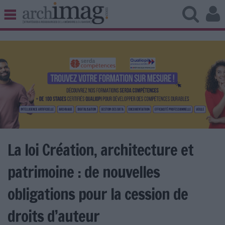
BIBLIOTHÈQUE ÉDITION
ARCHIVES PATRIMOINE
VEILLE DOCUMENTATION
DÉMAT CLOUD
UNIVERS DATA
TRAVAIL COLLABORATIF
VIE NUMÉRIQUE
NUMÉRIQUE RESPONSABLE
La loi Création, architecture et
patrimoine : de nouvelles
LES DOSSIERS
obligations pour la cession de
LES NEWSLETTERS
droits d’auteur
LE MAGAZINE