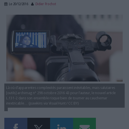
LES GUIDES PRATIQUES
Le
20/12/2016
Didier Frochot
LES BASES DE DONNÉES
droit_audiovisuel.jpg
L'ESPACE EMPLOI
L'AGENDA
L'ANNUAIRE DES ACTEURS
LES LIVRES BLANCS
LES SUPPLÉMENTS
NOS OFFRES D'ABONNEMENTS
Là où d’apparentes complexités paraissent inévitables, mais salutaires
[outils] archimag n° 298 octobre 2016 43 pour l’auteur, le nouvel article
L.131-2 dans son ensemble risque bien de tourner au cauchemar
inextricable… (jsawkins via Visual Hunt / CC BY)