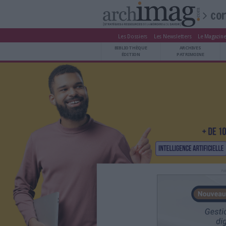
Les Dossiers
Les Newsle
BIBLIOTHÈQUE ÉDITION
BIBLIOTHÈQUE
ARCHIVES PATRIMOINE
ÉDITION
P
VEILLE DOCUMENTATION
DÉMAT CLOUD
UNIVERS DATA
TRAVAIL COLLABORATIF
VIE NUMÉRIQUE
NUMÉRIQUE RESPONSABLE
LES DOSSIERS