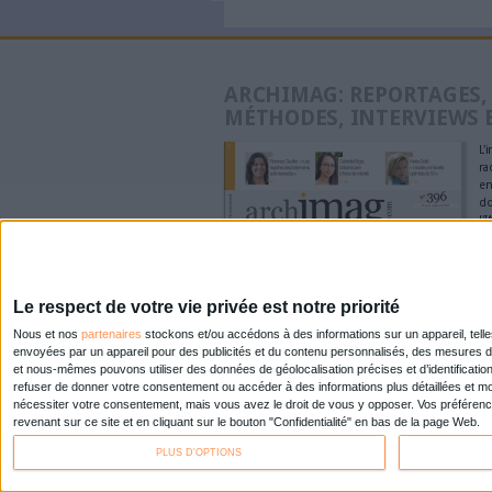
Pages
« premier
‹ 