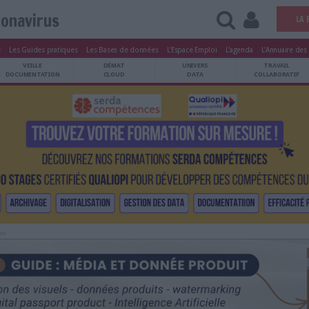
coronavirus
tters
Le Magazine
Les Guides pratiques
Les Bases de données
L'Esp
ARCHIVES
VEILLE
DÉMAT
ATRIMOINE
DOCUMENTATION
CLOUD
Publicité