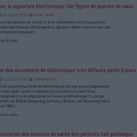
Marguerite Duras, à Paris, Cyrille Jaouan est un "bi
passionné de création numérique et d'impression 3
rencontré ce bibliothécaire engagé à l'occasion d'u
consacré à...
Lire la suite...
les centres de documentation sur la liste des lie
e
Le 20/juil/2020
Bruno Texier
Le ministère de la Santé a précisé les lieux où le po
obligatoire à partir d'aujourd'hui.
Lire la suite...