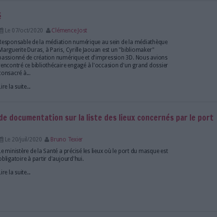
électronique...
Lire la suite...
rise le retrait de document en bibliothèque
Le 04/nov/2020
Bruno Texier
Dans le cadre de l'état d'urgence sanitaire, les bibl
procéder qu'à des opérations de retrait et de restitu
documents.
Lire la suite...
omaker engagé
Le 07/oct/2020
Clémence Jost
Responsable de la médiation numérique au sein de 