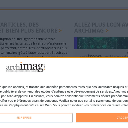
français souligne la sur-représentation de termes a
traitement médiatique du coronavirus.
Lire la suite...
précédent
1
2
3
4
5
6
7