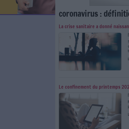
LES NEWSLETTERS
LE MAGAZINE
LES GUIDES PRATIQUES
LES BASES DE DONNÉES
L'ESPACE EMPLOI
L'AGENDA
coronavirus : 
L'ANNUAIRE DES ACTEURS
LES LIVRES BLANCS
La crise sanitaire a 
LES SUPPLÉMENTS
NOS OFFRES D'ABONNEMENTS