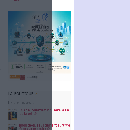
Abonnez-vous
ratiques de lecture
es Français ont
NOUS SUIVRE
e de livres audio.
Facebook
Twitter
Linkedin
RSS
E-PME
inement du
ées. Pour
 ont désormais fait
d (Gestion