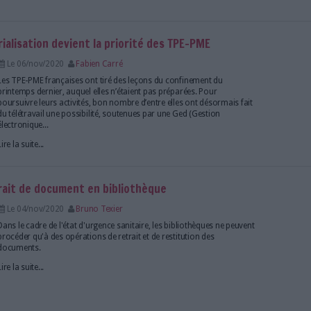
rintemps 2020 a entraîné une augmentation des p
Le 16/déc/2020
Bruno Texier
Faute de pouvoir se procurer des livres physiques, l
plébiscité la lecture sur support numérique et l'écout
Lire la suite...
d la dématérialisation devient la priorité des TP
Le 06/nov/2020
Fabien Carré
Les TPE-PME françaises ont tiré des leçons du conf
printemps dernier, auquel elles n’étaient pas prépar
poursuivre leurs activités, bon nombre d’entre elles
du télétravail une possibilité, soutenues par une Ge