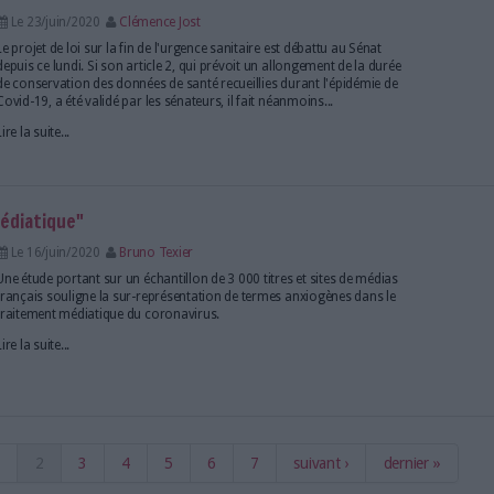
du confinement, la signature électronique fait fi
Le 25/juin/2020
Bruno Texier
La crise sanitaire du Covid-19 et le confinement on
importante hausse de l'usage de la signature électr
entreprises françaises.
Lire la suite...
ndétectable sur des documents de bibliothèque trè
Le 23/juin/2020
Clémence Jost
Tous les professionnels de bibliothèques (et ceux qui
s'interrogent : peut-on attraper le coronavirus (Cov
manipulant ou en empruntant un livre à la bibliothèq
américain REALM (Reopening Archives, Libraries a
par l'IMLS...