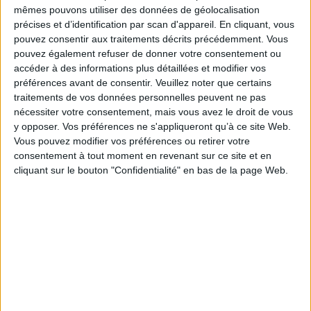
mêmes pouvons utiliser des données de géolocalisation
précises et d’identification par scan d'appareil. En cliquant, vous
pouvez consentir aux traitements décrits précédemment. Vous
pouvez également refuser de donner votre consentement ou
accéder à des informations plus détaillées et modifier vos
préférences avant de consentir.
Veuillez noter que certains
traitements de vos données personnelles peuvent ne pas
nécessiter votre consentement, mais vous avez le droit de vous
y opposer. Vos préférences ne s'appliqueront qu’à ce site Web.
Vous pouvez modifier vos préférences ou retirer votre
consentement à tout moment en revenant sur ce site et en
cliquant sur le bouton "Confidentialité" en bas de la page Web.
Le 09/juin/2022
Bruno Texier
Le Forum international de la cybersécurité qui se termine aujourd’hui à Lille a
réuni de nombreux acteurs spécialisés dans les processus de vérification
d’identité. Un marché dynamique qui vise aussi bien les citoyens que les
entreprises.
Lire la suite...
RGPD : 4 ans plus tard, les organisations font le bilan