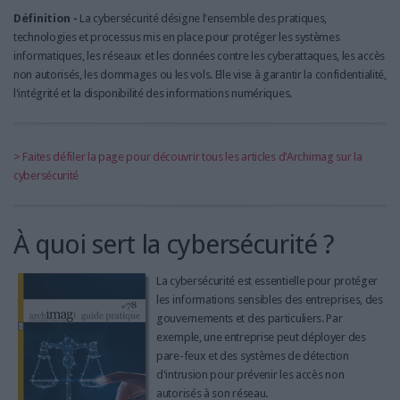
LES GUIDES PRATIQUES
Définition -
La cybersécurité désigne l'ensemble des pratiques,
LES BASES DE DONNÉES
technologies et processus mis en place pour protéger les systèmes
informatiques, les réseaux et les données contre les cyberattaques, les accès
L'ESPACE EMPLOI
non autorisés, les dommages ou les vols. Elle vise à garantir la confidentialité,
L'AGENDA
l'intégrité et la disponibilité des informations numériques.
L'ANNUAIRE DES ACTEURS
LES LIVRES BLANCS
LES SUPPLÉMENTS
> Faites défiler la page pour découvrir tous les articles d'Archimag sur la
cybersécurité
NOS OFFRES D'ABONNEMENTS
À quoi sert la cybersécurité ?
La cybersécurité est essentielle pour protéger
les informations sensibles des entreprises, des
gouvernements et des particuliers. Par
exemple, une entreprise peut déployer des
pare-feux et des systèmes de détection
d'intrusion pour prévenir les accès non
autorisés à son réseau.