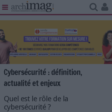
BIBLIOTHÈQUE ÉDITION
ARCHIVES PATRIMOINE
VEILLE DOCUMENTATION
DÉMAT CLOUD
UNIVERS DATA
TRAVAIL COLLABORATIF
VIE NUMÉRIQUE
NUMÉRIQUE RESPONSABLE
Cybersécurité : définition,
actualité et enjeux
LES DOSSIERS
Quel est le rôle de la
LES NEWSLETTERS
cybersécurité ?
LE MAGAZINE