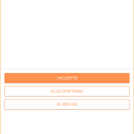
LE MAG
Numéro 396 : IA et automatisation : vers la fin de la veille?
J'ACCEPTE
PLUS D'OPTIONS
Abonnez-vous
JE REFUSE
NOUS SUIVRE