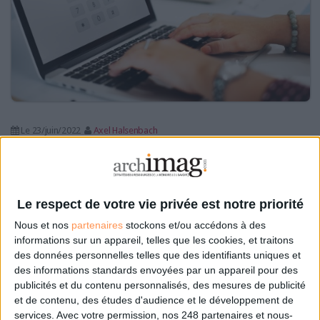
Le 23/juin/2022
Axel Halsenbach
Impossible de retenir un mot de passe de plus ? Vous recherchez un outil
gratuit pour stocker et sécuriser toutes vos données d'accès ? Au regard de
toutes les applications et plateformes auxquelles nous nous connectons
quotidiennement choisir un bon gestionnaire de mots de passe...
Le respect de votre vie privée est notre priorité
Lire la suite...
Nous et nos
partenaires
stockons et/ou accédons à des
informations sur un appareil, telles que les cookies, et traitons
FIC 2022 : l’identité numérique s’invite au Forum
des données personnelles telles que des identifiants uniques et
international de la cybersécurité
des informations standards envoyées par un appareil pour des
publicités et du contenu personnalisés, des mesures de publicité
et de contenu, des études d'audience et le développement de
services.
Avec votre permission, nos 248 partenaires et nous-