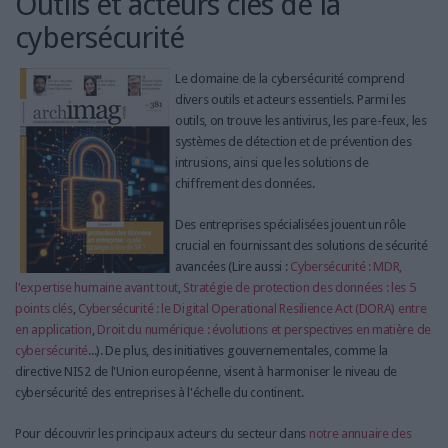
Outils et acteurs clés de la
cybersécurité
Le domaine de la cybersécurité comprend
divers outils et acteurs essentiels. Parmi les
outils, on trouve les antivirus, les pare-feux, les
systèmes de détection et de prévention des
intrusions, ainsi que les solutions de
chiffrement des données.
Des entreprises spécialisées jouent un rôle
crucial en fournissant des solutions de sécurité
avancées (Lire aussi :
Cybersécurité : MDR,
l'expertise humaine avant tout
,
Stratégie de protection des données : les 5
points clés
,
Cybersécurité : le Digital Operational Resilience Act (DORA) entre
en application
,
Droit du numérique : évolutions et perspectives en matière de
cybersécurité
...). De plus, des initiatives gouvernementales, comme la
directive NIS2 de l'Union européenne, visent à harmoniser le niveau de
cybersécurité des entreprises à l'échelle du continent.
Pour découvrir les principaux acteurs du secteur dans
notre annuaire des