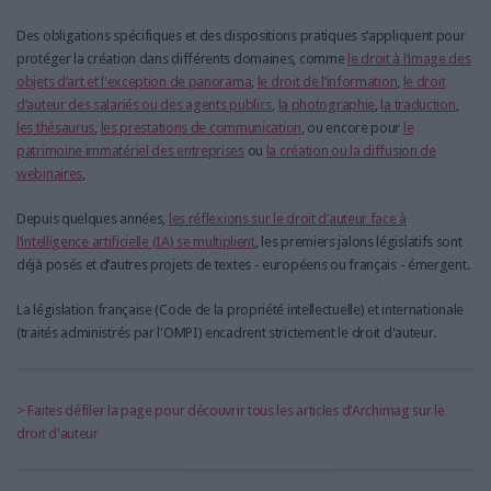
Des obligations spécifiques et des dispositions pratiques s’appliquent pour
protéger la création dans différents domaines, comme
le droit à l’image des
objets d’art et l'exception de panorama
,
le droit de l’information
,
le droit
d’auteur des salariés ou des agents publics
,
la photographie
,
la traduction
,
les thésaurus
,
les prestations de communication
, ou encore pour
le
patrimoine immatériel des entreprises
ou
la création ou la diffusion de
webinaires
,
Depuis quelques années,
les réflexions sur le droit d’auteur face à
l’intelligence artificielle (IA) se multiplient
, les premiers jalons législatifs sont
déjà posés et d’autres projets de textes - européens ou français - émergent.
La législation française (Code de la propriété intellectuelle) et internationale
(traités administrés par l'OMPI) encadrent strictement le droit d'auteur.
> Faites défiler la page pour découvrir tous les articles d'Archimag sur le
droit d'auteur