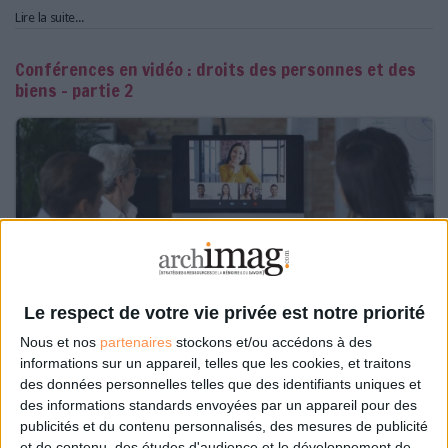
Lire la suite...
Conférences en vidéo : droits des personnes et des
biens - partie 2
Le respect de votre vie privée est notre priorité
Nous et nos
partenaires
stockons et/ou accédons à des
informations sur un appareil, telles que les cookies, et traitons
des données personnelles telles que des identifiants uniques et
des informations standards envoyées par un appareil pour des
Le 31/mai/2024
Didier Frochot
publicités et du contenu personnalisés, des mesures de publicité
Abonnés
Après avoir précédemment traité de tous les aspects de droit
et de contenu, des études d'audience et le développement de