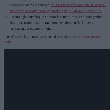
records ces dernières années :
en 2023, la Sacem a ainsi atteint un niveau
de collecte de droits d’auteurs jamais égalé, à 1 487 M€ (+5% vs 2022)
.
Technologies numériques : des outils comme les systèmes de gestion
des droits numériques (DRM) permettent de contrôler l'accès et
l'utilisation des œuvres en ligne.
Pour découvrir les principaux acteurs du secteur,
consultez notre annuaire
dédié
.