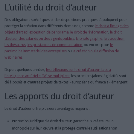
L’utilité du droit d’auteur
Des obligations spécifiques et des dispositions pratiques s’appliquent pour
protéger la création dans différents domaines, comme
le droit à l’image des
objets d’art et l'exception de panorama
,
le droit de l’information
,
le droit
d’auteur des salariés ou des agents publics
,
la photographie
,
la traduction
,
les thésaurus
,
les prestations de communication
, ou encore pour
le
patrimoine immatériel des entreprises
ou
la création ou la diffusion de
webinaires
,
Depuis quelques années,
les réflexions sur le droit d’auteur face à
l’intelligence artificielle (IA) se multiplient
, les premiers jalons législatifs sont
déjà posés et d’autres projets de textes - européens ou français - émergent.
Les apports du droit d’auteur
Le droit d'auteur offre plusieurs avantages majeurs :
Protection juridique : le droit d’auteur garantit aux créateurs un
monopole sur leur œuvre et la protège contre les utilisations non