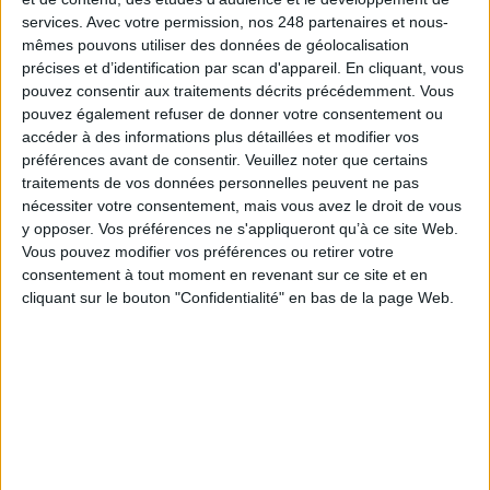
d’auteur à gérer lors de la réalisation de la vidéo d’une conférence effectuée
services.
Avec votre permission, nos 248 partenaires et nous-
en public, en présentiel ou à distance, penchons-nous à présent sur les
mêmes pouvons utiliser des données de géolocalisation
questions de droits des personnes et des biens mis en jeu...
précises et d’identification par scan d'appareil. En cliquant, vous
pouvez consentir aux traitements décrits précédemment. Vous
Lire la suite...
pouvez également refuser de donner votre consentement ou
accéder à des informations plus détaillées et modifier vos
Conférences en vidéo : penser juridique - partie 1
préférences avant de consentir.
Veuillez noter que certains
traitements de vos données personnelles peuvent ne pas
nécessiter votre consentement, mais vous avez le droit de vous
y opposer. Vos préférences ne s'appliqueront qu’à ce site Web.
Vous pouvez modifier vos préférences ou retirer votre
consentement à tout moment en revenant sur ce site et en
cliquant sur le bouton "Confidentialité" en bas de la page Web.