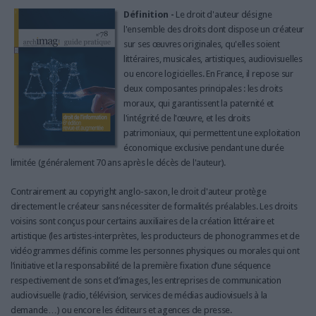
LES GUIDES PRATIQUES
Définition -
Le droit d'auteur désigne
LES BASES DE DONNÉES
l'ensemble des droits dont dispose un créateur
L'ESPACE EMPLOI
sur ses œuvres originales, qu'elles soient
littéraires, musicales, artistiques, audiovisuelles
L'AGENDA
ou encore logicielles. En France, il repose sur
L'ANNUAIRE DES ACTEURS
deux composantes principales : les droits
LES LIVRES BLANCS
moraux, qui garantissent la paternité et
l'intégrité de l'œuvre, et les droits
LES SUPPLÉMENTS
patrimoniaux, qui permettent une exploitation
économique exclusive pendant une durée
NOS OFFRES D'ABONNEMENTS
limitée (généralement 70 ans après le décès de l'auteur).
Contrairement au copyright anglo-saxon, le droit d'auteur protège
directement le créateur sans nécessiter de formalités préalables. Les droits
voisins sont conçus pour certains auxiliaires de la création littéraire et
artistique (les artistes-interprètes, les producteurs de phonogrammes et de
vidéogrammes définis comme les personnes physiques ou morales qui ont
l’initiative et la responsabilité de la première fixation d’une séquence
respectivement de sons et d’images, les entreprises de communication
audiovisuelle (radio, télévision, services de médias audiovisuels à la
demande…) ou encore les éditeurs et agences de presse.