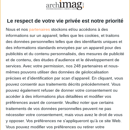
l'information, gestion documentaire, bibliothèques,
archivage électronique, data, intelligence artificielle...
Le respect de votre vie privée est notre priorité. Veuillez
Le respect de votre vie privée est notre priorité
noter que certains traitements de vos données
personnelles peuvent ne pas nécessiter votre
Nous et nos
partenaires
stockons et/ou accédons à des
consentement. Vos préférences ne s'appliqueront qu'à ce
informations sur un appareil, telles que les cookies, et traitons
site Web. Vous pouvez modifier vos préférences en vous
des données personnelles telles que des identifiants uniques et
abonnant sur ce site web ou en consultant notre politique
des informations standards envoyées par un appareil pour des
de confidentialité.
publicités et du contenu personnalisés, des mesures de publicité
et de contenu, des études d'audience et le développement de
Déjà abonné.e ?
Connectez-vous
services.
Avec votre permission, nos 248 partenaires et nous-
mêmes pouvons utiliser des données de géolocalisation
précises et d’identification par scan d'appareil. En cliquant, vous
pouvez consentir aux traitements décrits précédemment. Vous
pouvez également refuser de donner votre consentement ou
Sur le même sujet:
accéder à des informations plus détaillées et modifier vos
Originalité de l'oeuvre : tout savoir sur cette notion du droit d’auteur
préférences avant de consentir.
Veuillez noter que certains
Comprendre le droit d'auteur : les cas de pluralités d'auteurs
traitements de vos données personnelles peuvent ne pas
nécessiter votre consentement, mais vous avez le droit de vous
Cet article vous intéresse?
y opposer. Vos préférences ne s'appliqueront qu’à ce site Web.
Vous pouvez modifier vos préférences ou retirer votre