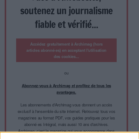
soutenez un journalisme
fiable et vérifié...
Accédez gratuitement à Archimag (hors
articles abonné·es) en acceptant l'utilisation
des cookies...
ou
Abonnez-vous à Archimag et profitez de tous les
avantages.
Les abonnements d'Archimag vous donnent un accès
exclusif à l'ensemble du site internet. Retrouvez tous vos
magazines au format PDF, vos guides pratiques pour les
abonné·es Intégral, mais aussi 10 ans d'archives.
Archimag, c'est le magazine qui vous accompagne dans
votre transformation digitale : dématérialisation, droit de