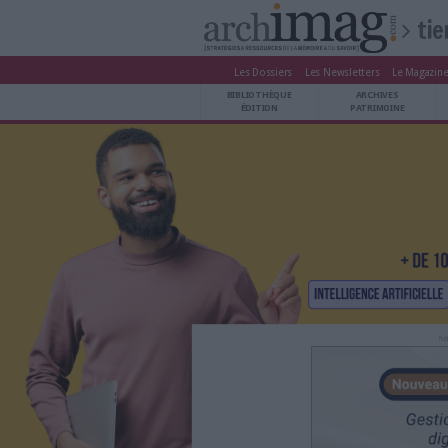
Les Dossiers
Les Newsle
BIBLIOTHÈQUE ÉDITION
BIBLIOTHÈQUE
ARCHIVES PATRIMOINE
ÉDITION
P
VEILLE DOCUMENTATION
DÉMAT CLOUD
UNIVERS DATA
TRAVAIL COLLABORATIF
VIE NUMÉRIQUE
NUMÉRIQUE RESPONSABLE
LES DOSSIERS