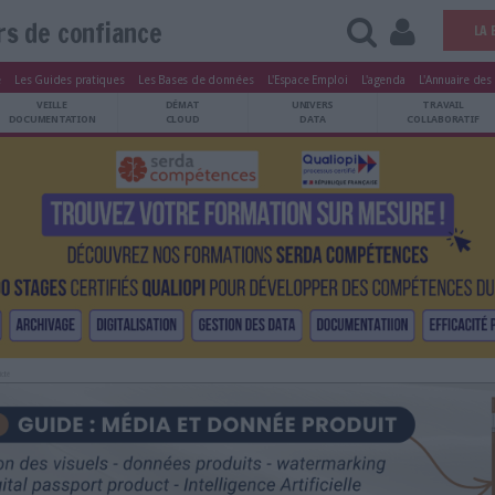
tiers de confiance
tters
Le Magazine
Les Guides pratiques
Les Bases de données
L'Esp
ARCHIVES
VEILLE
DÉMAT
ATRIMOINE
DOCUMENTATION
CLOUD
Publicité