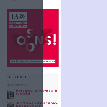
Abonnez-vous
ée par Archimag
 fait partie des
NOUS SUIVRE
les cybermenaces,
sages digitaux, la
Facebook
comportement des...
Twitter
Linkedin
RSS
ée aux
ours plus élevé de
archivage. Voici
ontrats pour les