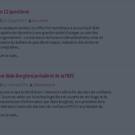
assureurs,...
Lire la suite...
 copie fiable
Le 30/mai/2018
Bruno Couderc
Abonnés
Définition et spécifications des prestation
fidèle de documents sur support papier et contrôle d
c’est l’intitulé de la norme NF Z42-026. Voici comme
œuvre, avec un objectif : obtenir une copie fiable.
Lire la suite...
rt numérique en 12 questions
Le 23/jan/2017
Eric Le Ven