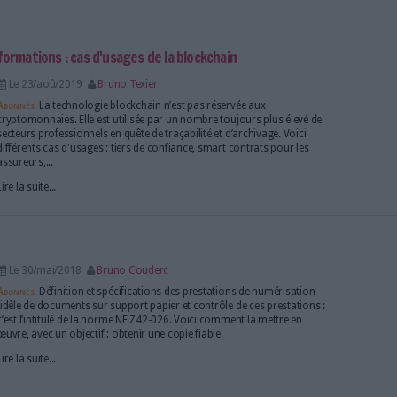
: les détails de la journée de webinaires organis
Le 02/juin/2021
Eric Le Ven
Aujourd’hui, plus que jamais, la confiance numérique
préoccupations majeures des organisations. Entre 
la généralisation du travail à distance, l’essor des u
multiplication des canaux de vente, l’évolution du 
Lire la suite...
t partage d'informations : cas d'usages de la blockchain
Le 23/aoû/2019
Bruno Texier
Abonnés
La technologie blockchain n’est pas réserv
cryptomonnaies. Elle est utilisée par un nombre touj
secteurs professionnels en quête de traçabilité et d’
différents cas d'usages : tiers de confiance, smart c