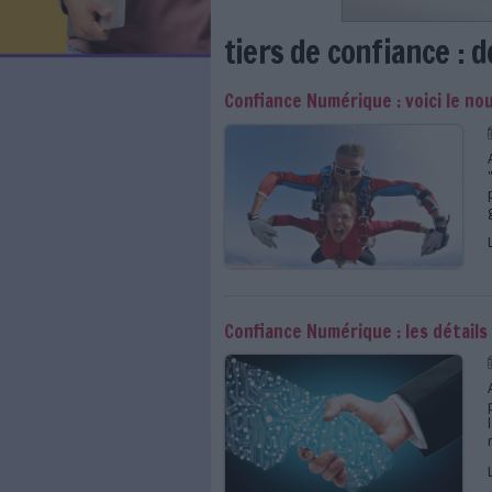
LES NEWSLETTERS
LE MAGAZINE
LES GUIDES PRATIQUES
LES BASES DE DONNÉES
L'ESPACE EMPLOI
L'AGENDA
tiers de confi
L'ANNUAIRE DES ACTEURS
LES LIVRES BLANCS
Confiance Numérique 
LES SUPPLÉMENTS
NOS OFFRES D'ABONNEMENTS