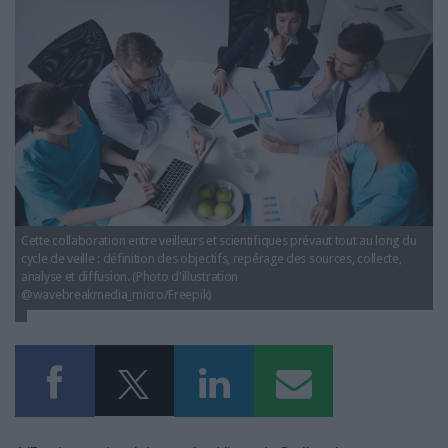
LES GUIDES PRATIQUES
veille_collaboration_scientifiques.jpg
LES BASES DE DONNÉES
L'ESPACE EMPLOI
L'AGENDA
L'ANNUAIRE DES ACTEURS
LES LIVRES BLANCS
LES SUPPLÉMENTS
NOS OFFRES D'ABONNEMENTS
Cette collaboration entre veilleurs et scientifiques prévaut tout au long du
cycle de veille : définition des objectifs, repérage des sources, collecte,
analyse et diffusion. (Photo d'illustration
@wavebreakmedia_micro/Freepik)