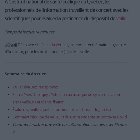
A l’Institut national de santé publique du Québec, les
professionnels de l’information travaillent de concert avec les
scientifiques pour évaluer la pertinence du dispositif de
veille
.
Temps de lecture : 4 minutes
Découvrez
Le Push du Veilleur
, la newsletter thématique gratuite
d'Archimag pour les professionnel(le)s de la veille !
Sommaire du dossier :
Veille : évaluez, redéployez
Pierre-Yves Debliquy : "Attention au manque de synchronisation
entre veilleurs et clients finaux"
Évaluer sa veille : quelles fonctionnalités dans les logiciels ?
Comment l'équipe de veilleurs du Cetim s’adapte au contexte Covid
Comment évaluer une veille en collaboration avec les scientifiques
?