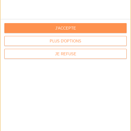
J'ACCEPTE
LA BOUTIQUE
PLUS D'OPTIONS
Les derniers mags :
JE REFUSE
IA et automatisation : vers la fin de la veille?
Bibliothèques : comment survivre face aux pressions?
DSI du secteur public : le pivot de la transformation
Les derniers guides :