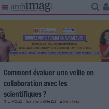
BIBLIOTHÈQUE ÉDITION
ARCHIVES PATRIMOINE
VEILLE DOCUMENTATION
DÉMAT CLOUD
UNIVERS DATA
TRAVAIL COLLABORATIF
VIE NUMÉRIQUE
NUMÉRIQUE RESPONSABLE
Comment évaluer une veille en
collaboration avec les
LES DOSSIERS
scientifiques ?
LES NEWSLETTERS
Le
19/01/2021
(Mis à jour le
03/10/2022
)
Bruno Texier
LE MAGAZINE