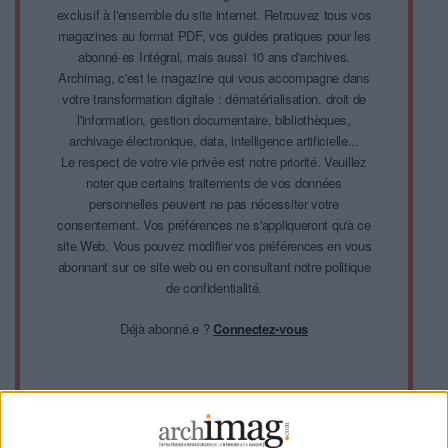
exclusif à l'ensemble du site internet. Retrouvez tous vos
magazines au format PDF, vos guides pratiques pour les
abonné·es Intégral, mais aussi 10 ans d'archives.
Archimag, c'est le magazine qui vous accompagne dans
votre transformation digitale : dématérialisation, droit de
l'information, gestion documentaire, bibliothèques,
archivage électronique, data, intelligence artificielle...
Le respect de votre vie privée est notre priorité. Veuillez
noter que certains traitements de vos données
personnelles peuvent ne pas nécessiter votre
consentement. Vos préférences ne s'appliqueront qu'à ce
site Web. Vous pouvez modifier vos préférences en vous
abonnant sur ce site web ou en consultant notre politique
de confidentialité.
Déjà abonné.e ?
Connectez-vous
Sur le même sujet:
Quels outils choisir pour mener une veille collaborative ?