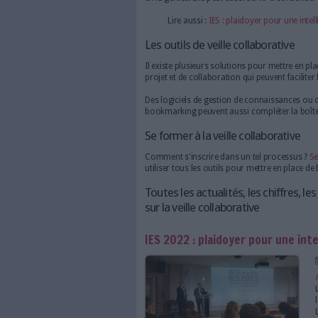
En effet, la mise en place d’
diversité d’informations ou en
émergentes. Elle peut aussi se
Lire aussi :
IES : plaido
Les outils de veille col
Il existe plusieurs solutions
projet et de collaboration qui p
Des logiciels de gestion de c
bookmarking peuvent aussi co