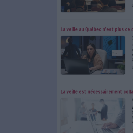
Se former à la veille co
Comment s'inscrire dans un 
utiliser tous les outils pour
Toutes les actualités, l
sur la veille collaborati
IES 2022 : plaidoyer