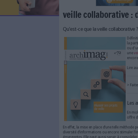
LES NEWSLETTERS
LE MAGAZINE
LES GUIDES PRATIQUES
LES BASES DE DONNÉES
L'ESPACE EMPLOI
L'AGENDA
veille collabo
L'ANNUAIRE DES ACTEURS
LES LIVRES BLANCS
LES SUPPLÉMENTS
Qu'est-ce que la veille 
NOS OFFRES D'ABONNEMENTS