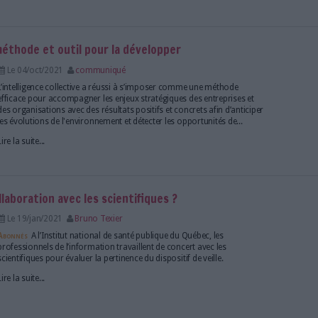
est plus ce qu’elle était
Le 26/oct/2022
Élisabeth Lavigueur
La veille s’est transformée au Québec dans certains s
était de pousser automatiquement toute informatio
sujet aux clients de la veille. Toutefois, les outils de v
priorité. Qu’est-ce qui a changé ?
Lire la suite...
airement collaborative : pourquoi et comment ?
Le 18/jan/2022
Jérôme Bondu
En matière de veille collaborative, on ne peut rien d
part de la réussite de ce type de projet tient dans l’
peuvent donner les managers, et dans la capacité d
veilleurs. Retour sur l'effet de mode et le besoin réel de
Lire la suite...