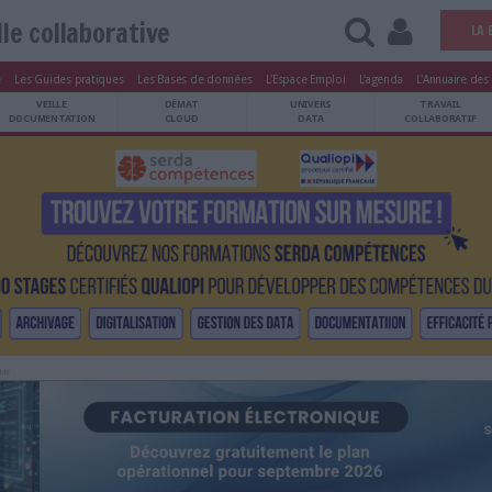
veille collaborative
tters
Le Magazine
Les Guides pratiques
Les Bases de données
L'Esp
ARCHIVES
VEILLE
DÉMAT
ATRIMOINE
DOCUMENTATION
CLOUD
Publicité