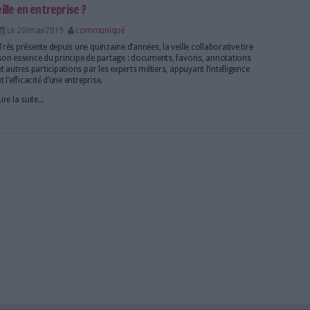
scientifiques pour évaluer la pertinence du dispositif 
Lire la suite...
 au service de l’innovation
Le 26/nov/2020
communiqué
Pour les entreprises spécialisées dans un secteur t
pointe et en constante mutation, l’enjeu stratégique
réussir à suivre et surtout anticiper de manière effic
de son marché pour rester à la pointe de l’innovation
Lire la suite...
 d'archiviste s'est fortement diversifié..."