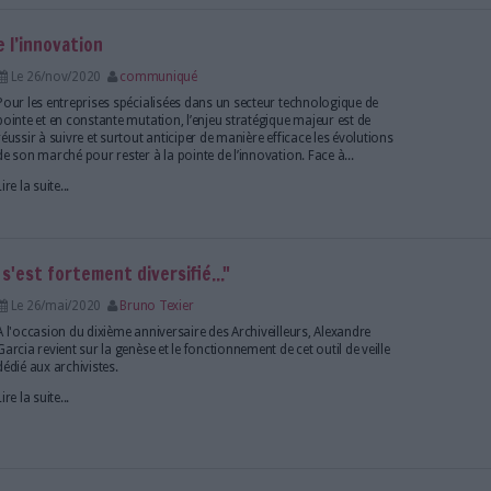
tive : quelle méthode et outil pour la développer
Le 04/oct/2021
communiqué
L’intelligence collective a réussi à s’imposer comm
efficace pour accompagner les enjeux stratégiques d
des organisations avec des résultats positifs et conc
les évolutions de l'environnement et détecter les opp
Lire la suite...
eille en collaboration avec les scientifiques ?
Le 19/jan/2021
Bruno Texier
Abonnés
A l’Institut national de santé publique du Qu
professionnels de l’information travaillent de concer