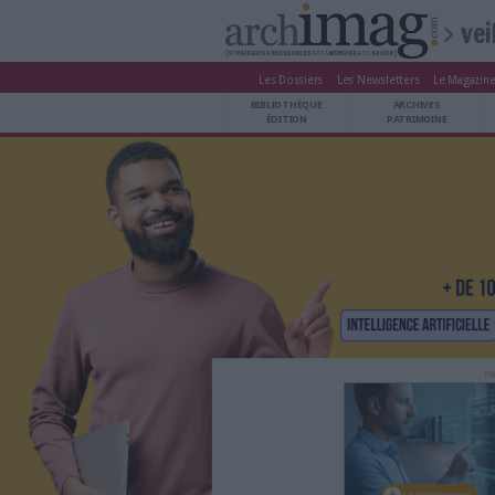
Les Dossiers
Les Newsle
BIBLIOTHÈQUE ÉDITION
BIBLIOTHÈQUE
ARCHIVES PATRIMOINE
ÉDITION
P
VEILLE DOCUMENTATION
DÉMAT CLOUD
UNIVERS DATA
TRAVAIL COLLABORATIF
VIE NUMÉRIQUE
NUMÉRIQUE RESPONSABLE
LES DOSSIERS