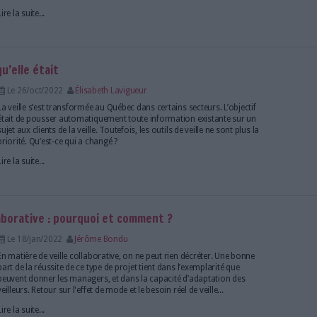
llaborative
tel processus ?
Serda Formation
propose plusieurs ateliers permetta
 mettre en place de bonnes pratiques collaboratives dans des missions 
es chiffres, les dossiers, les enquêtes et les analyses 
ve
 pour une intelligence économique offensive
Le 28/fév/2023
Bruno Texier
Abonnés
Le Forum IES 2022 s’est tenu au mois de n
L’occasion de dévoiler les contours d’une propositio
la création d’un programme national d’intelligence
L’événement a également permis de faire le point sur la
Lire la suite...