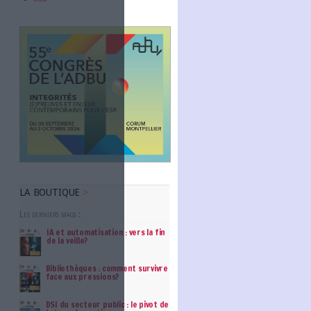
Archimag sur le sujet
Abonnez-vous
NOUS SUIVRE
aborateurs, la veille collaborative
Facebook
Twitter
ttre un accès à une plus grande
Linkedin
ire précoce des tendances
RSS
osent des plateformes de gestion de
rise ou encore des social