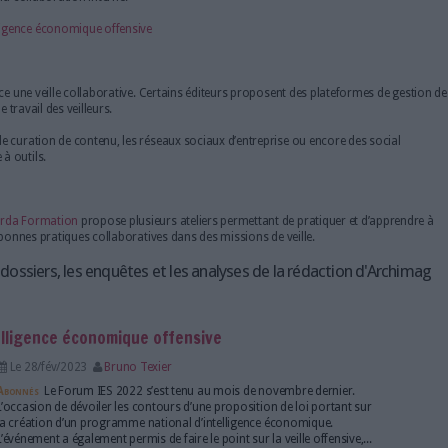
> Faites défiler la page pour découvrir tous les articles d'
Les avantages
En mobilisant le savoir-faire et l’expertise de plusieurs coll
offre de nombreux avantages.
une telle méthode peut renforcer le partage des connaissances, perme
core stimuler l’innovation et la créativité et la détection rapide, vo
rvir à consolider la collaboration interne.
yer pour une intelligence économique offensive
laborative
 pour mettre en place une veille collaborative. Certains éditeurs prop
euvent faciliter le travail des veilleurs.
onnaissances ou de curation de contenu, les réseaux sociaux d’entrep
mpléter la boîte à outils.