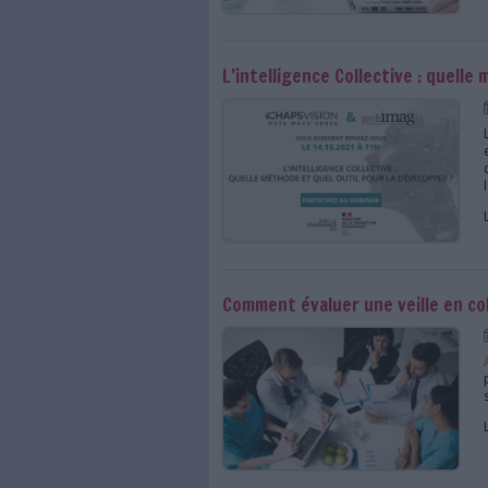
La veille au Québec n’
La veille est nécess