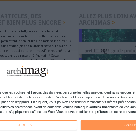
Le 26/mai/2020
Bruno Texier
A l'occasion du dixième anniversaire des Archiveille
Garcia revient sur la genèse et le fonctionnement de c
dédié aux archivistes.
Lire la suite...
l'avenir de la veille en entreprise ?
Le 20/mai/2019
communiqué
Très présente depuis une quinzaine d’années, la veill
son essence du principe de partage : documents, fa
et autres participations par les experts métiers, appu
et l’efficacité d’une entreprise.
Lire la suite...