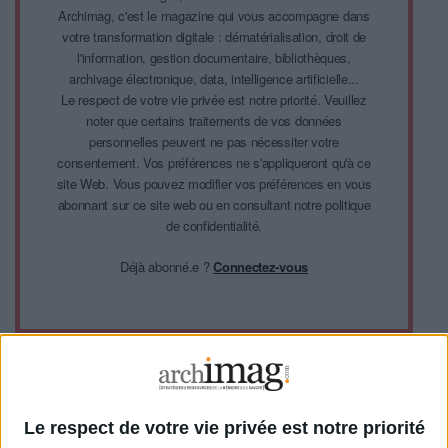
Archimag, c'est le magazine qui vous accompagne dans
votre transformation digitale : dématérialisation, droit de
l'information, gestion documentaire, bibliothèques,
archivage électronique, data, intelligence artificielle...
Le respect de votre vie privée est notre priorité. Veuillez
noter que certains traitements de vos données
personnelles peuvent ne pas nécessiter votre
consentement. Vos préférences ne s'appliqueront qu'à ce
site Web. Vous pouvez modifier vos préférences en vous
abonnant sur ce site web ou en consultant notre politique
de confidentialité.
Déjà abonné.e ?
Connectez-vous
Sur le même sujet:
Veille en market intelligence : panorama des logiciels et conseils pour
(bien) choisir
Le respect de votre vie privée est notre priorité