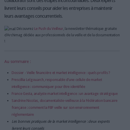
collaboratif sont des étapes incontournables. Deux experts
livrent leurs conseils pour aider les entreprises à maintenir
leurs avantages concurrentiels.
Découvrez
Le Push du Veilleur
, la newsletter thématique gratuite
d'Archimag dédiée aux professionnels de la veille et de la documentation
!
Au sommaire :
Dossier - Veille financière et market intelligence : quels profils ?
Prescillia Lelgouarch, responsable d’une cellule de market
intelligence : communiquer pour être identifiée
France Gesta, analyste market intelligence : un avantage stratégique
Sandrine Nicolas, documentaliste-veilleuse à la Fédération bancaire
française : comment la FBF veille sur son environnement
réglementaire
Les bonnes pratiques de la market intelligence : deux experts
livrent leurs conseils