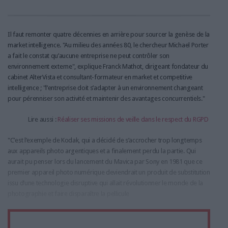
Il faut remonter quatre décennies en arrière pour sourcer la genèse de la
market intelligence. "Au milieu des années 80, le chercheur Michael Porter
a fait le constat qu’aucune entreprise ne peut contrôler son
environnement externe", explique Franck Mathot, dirigeant fondateur du
cabinet AlterVista et consultant-formateur en market et competitive
intelligence ; "l’entreprise doit s’adapter à un environnement changeant
pour pérenniser son activité et maintenir des avantages concurrentiels."
Lire aussi :
Réaliser ses missions de veille dans le respect du RGPD
"C’est l’exemple de Kodak, qui a décidé de s’accrocher trop longtemps
aux appareils photo argentiques et a finalement perdu la partie. Qui
aurait pu penser lors du lancement du Mavica par Sony en 1981 que ce
premier appareil photo numérique deviendrait un produit de substitution
issu d’une technologie disruptive qui allait révolutionner le monde de la
photographie et faire disparaître la pellicule