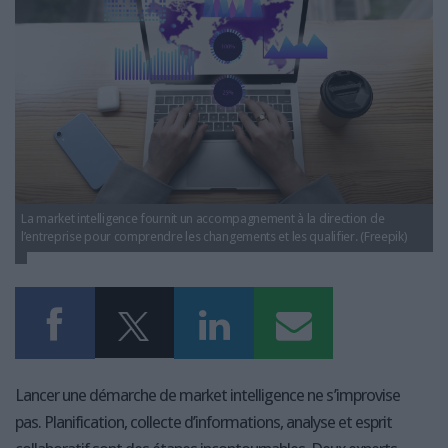
LES GUIDES PRATIQUES
LES BASES DE DONNÉES
L'ESPACE EMPLOI
L'AGENDA
L'ANNUAIRE DES ACTEURS
LES LIVRES BLANCS
LES SUPPLÉMENTS
La market intelligence fournit un accompagnement à la direction de
NOS OFFRES D'ABONNEMENTS
l’entreprise pour comprendre les changements et les qualifier. (Freepik)
Lancer une démarche de market intelligence ne s’improvise
pas. Planification, collecte d’informations, analyse et esprit