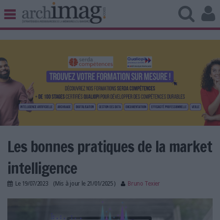
BIBLIOTHÈQUE ÉDITION
ARCHIVES PATRIMOINE
VEILLE DOCUMENTATION
DÉMAT CLOUD
UNIVERS DATA
TRAVAIL COLLABORATIF
VIE NUMÉRIQUE
NUMÉRIQUE RESPONSABLE
Les bonnes pratiques de la market
intelligence
LES DOSSIERS
Le
19/07/2023
(Mis à jour le
21/01/2025
)
Bruno Texier
LES NEWSLETTERS
bonnes-pratiques-methode-market-
LE MAGAZINE
intelligence.jpg