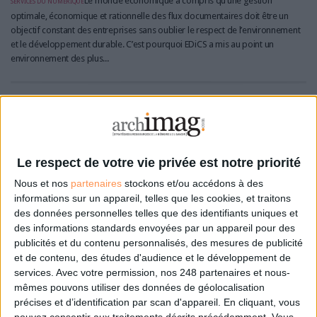
services du numérique
Le monde économique a compris qu’une gestion
optimale, économique et rationnelle des flux documentaires doit être un
objectif constant des entreprises sans oublier le respect de l’environnement
et le développement durable. C’est pourquoi EDiCS a mis au point un
environnement des plus...
Le respect de votre vie privée est notre priorité
Nous et nos
partenaires
stockons et/ou accédons à des
informations sur un appareil, telles que les cookies, et traitons
des données personnelles telles que des identifiants uniques et
des informations standards envoyées par un appareil pour des
publicités et du contenu personnalisés, des mesures de publicité
et de contenu, des études d'audience et le développement de
EidoPolis - Prismia ViSiON
services.
Avec votre permission, nos 248 partenaires et nous-
mêmes pouvons utiliser des données de géolocalisation
Logiciel archivage électronique
Logiciel de gestion d'archives et RM
Prestataire
précises et d’identification par scan d'appareil. En cliquant, vous
archivage électronique
Entreprise de services du numérique
Editeur de Logiciel