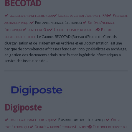
BECOTAD
Logiciel archivage électronique
Logiciel de gestion d'archives et RM
Prestataire
archivage physique
Prestataire archivage électronique
Système d’archivage
électronique
Logiciel de Ged
Logiciel de gestion de courrier
Editeur,
distributeur de logiciel
Le Cabinet BECOTAD (Bureau d’Etude, de Conseils,
d’Organisation et de Traitement en Archives et en Documentation) est une
banque de compétences africaines fondé en 1995 (spécialistes en archivage,
en gestion des documents administratifs et en ingénierie informatique) au
service des institutions de...
Digiposte
Logiciel archivage électronique
Prestataire archivage électronique
Coffre-
fort électronique
Dématérialisation Ressources Humaines
Entreprise de services du