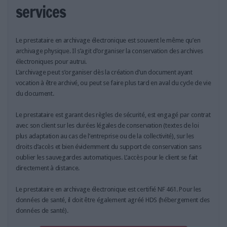
LES GUIDES PRATIQUES
services
LES BASES DE DONNÉES
L'ESPACE EMPLOI
Le prestataire en archivage électronique est souvent le même qu’en
L'AGENDA
archivage physique. Il s’agit d’organiser la conservation des archives
L'ANNUAIRE DES ACTEURS
électroniques pour autrui.
L’archivage peut s’organiser dès la création d’un document ayant
LES LIVRES BLANCS
vocation à être archivé, ou peut se faire plus tard en aval du cycle de vie
LES SUPPLÉMENTS
du document.
NOS OFFRES D'ABONNEMENTS
Le prestataire est garant des règles de sécurité, est engagé par contrat
avec son client sur les durées légales de conservation (textes de loi
plus adaptation au cas de l’entreprise ou de la collectivité), sur les
droits d’accès et bien évidemment du support de conservation sans
oublier les sauvegardes automatiques. L’accès pour le client se fait
directement à distance.
Le prestataire en archivage électronique est certifié NF 461. Pour les
données de santé, il doit être également agréé HDS (hébergement des
données de santé).