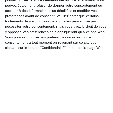
pouvez consentir aux traitements décrits précédemment. Vous
spécialisé dans la création de portails destinés aux Archives et aux
pouvez également refuser de donner votre consentement ou
Institutions Culturelles. La solution Prismia ViSiON embarque un CMS métier,
accéder à des informations plus détaillées et modifier vos
un moteur d'intégration multi-format, un moteur de recherche plein texte
préférences avant de consentir.
Veuillez noter que certains
toutes sources et un Visualiseur IIIF dernière génération....
traitements de vos données personnelles peuvent ne pas
nécessiter votre consentement, mais vous avez le droit de vous
y opposer. Vos préférences ne s'appliqueront qu’à ce site Web.
Vous pouvez modifier vos préférences ou retirer votre
consentement à tout moment en revenant sur ce site et en
cliquant sur le bouton "Confidentialité" en bas de la page Web.
LNSE
Prestataire archivage électronique
Prestataire en numérisation
Entreprise de
services du numérique
Fondée en 2000, LNSE est prestataire en numérisation de