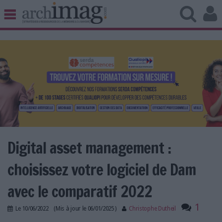
BIBLIOTHÈQUE ÉDITION
ARCHIVES PATRIMOINE
VEILLE DOCUMENTATION
DÉMAT CLOUD
UNIVERS DATA
TRAVAIL COLLABORATIF
VIE NUMÉRIQUE
NUMÉRIQUE RESPONSABLE
Digital asset management :
choisissez votre logiciel de Dam
LES DOSSIERS
avec le comparatif 2022
LES NEWSLETTERS
1
Le
10/06/2022
(Mis à jour le
06/01/2025
)
Christophe Dutheil
LE MAGAZINE