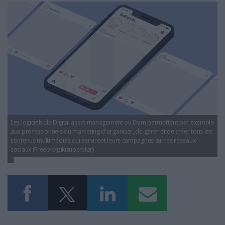
LES GUIDES PRATIQUES
digital-asset-management-comparatif-2022.jpg
LES BASES DE DONNÉES
L'ESPACE EMPLOI
L'AGENDA
L'ANNUAIRE DES ACTEURS
LES LIVRES BLANCS
LES SUPPLÉMENTS
NOS OFFRES D'ABONNEMENTS
Les logiciels de Digital asset management ou Dam permettent par exemple
aux professionnels du marketing d'organiser, de gérer et de créer tous les
contenus multimédias qui serviront leurs campagnes sur les réseaux
sociaux (Freepik/pikisuperstar)