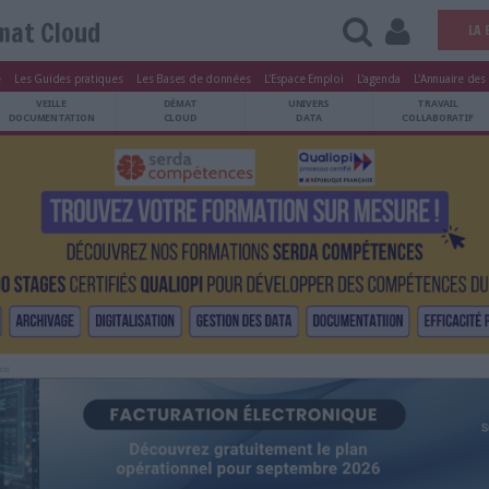
Démat Cloud
tters
Le Magazine
Les Guides pratiques
Les Bases de données
L'Esp
ARCHIVES
VEILLE
DÉMAT
ATRIMOINE
DOCUMENTATION
CLOUD
Publicité