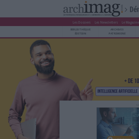
Les Dossiers
Les Newsle
BIBLIOTHÈQUE ÉDITION
BIBLIOTHÈQUE
ARCHIVES PATRIMOINE
ÉDITION
P
VEILLE DOCUMENTATION
DÉMAT CLOUD
UNIVERS DATA
TRAVAIL COLLABORATIF
VIE NUMÉRIQUE
NUMÉRIQUE RESPONSABLE
LES DOSSIERS