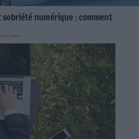
rbone et sobriété numérique :
e
19/12/2024
)
Louise Guerre
obriete-numerique-agir.jpg