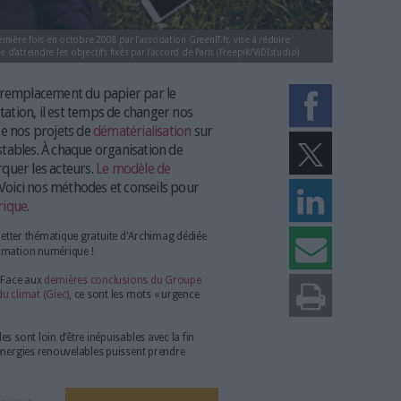
utilisé pour la première fois en octobre 2008 par l’association GreenIT.fr, vi
numérique, en vue d’atteindre les objectifs fixés par l’accord de Paris (Free
mps cru que le remplacement du papier par le
on à la déforestation, il est temps de changer nos
ionner d’urgence nos projets de
dématérialisation
sur
frées et incontestables. À chaque organisation de