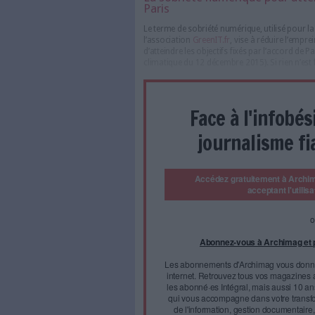
Avec ses réseaux, ses centres
traitements des données et le
émissions des gaz à effet de s
Celles-ci sont générées tant 
l’utilisation au quotidien de
traitement des déchets de ces