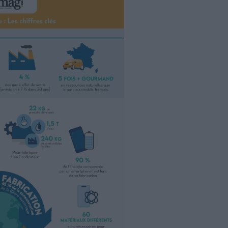
nce et d’embarquer les acteurs.
Le modèle de
a voie à suivre. Voici nos méthodes et conseils pour
sobriété numérique
.
 la Démat
, la newsletter thématique gratuite d'Archimag dédiée
tion et de transformation numérique !
l’affaire de tous. Face aux
dernières conclusions du Groupe
 sur l’évolution du climat (Giec)
, ce sont les mots « urgence
ues fossiles, elles sont loin d’être inépuisables avec la fin
le. Avant que les énergies renouvelables puissent prendre
mps d’agir !