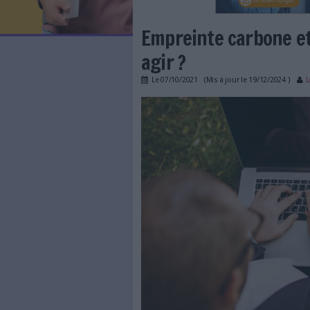
LES NEWSLETTERS
LE MAGAZINE
LES GUIDES PRATIQUES
LES BASES DE DONNÉES
L'ESPACE EMPLOI
L'AGENDA
Empreinte ca
L'ANNUAIRE DES ACTEURS
LES LIVRES BLANCS
agir ?
LES SUPPLÉMENTS
Le
07/10/2021
(Mis à jour l
NOS OFFRES D'ABONNEMENTS
empreinte-carbone-s