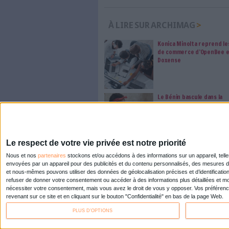
a
Abonnez-vous 
Les abonnements d'Arch
internet. Retrouvez to
les abonné·es Intégral,
qui vous accompagne dan
de l'information, ges
Le respect de votre 
traitements de vos
consentement. Vos pré
modifier vos préférence