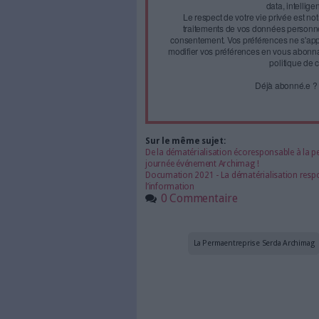
une des causes de la croissa
Lire aussi
numérique ?
La sobriété numériqu
Paris
Le terme de sobriété numériqu
l’association
GreenIT.fr
, vis
d’atteindre les objectifs fixé
climatique du 12 décembre 2015
Face à 
journal
Accédez gratui