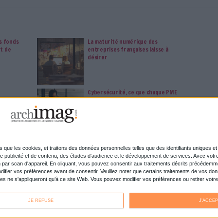
cceptant l'utilisation des cookies...
ou
à Archimag et profitez de tous les avantages.
imag vous donnent un accès exclusif à l'ensemble du site
us vos magazines au format PDF, vos guides pratiques pour
 mais aussi 10 ans d'archives. Archimag, c'est le magazine
s votre transformation digitale : dématérialisation, droit
tion documentaire, bibliothèques, archivage électronique,
data, intelligence artificielle...
vie privée est notre priorité. Veuillez noter que certains
 données personnelles peuvent ne pas nécessiter votre
férences ne s'appliqueront qu'à ce site Web. Vous pouvez
s en vous abonnant sur ce site web ou en consultant notre
politique de confidentialité.
Déjà abonné.e ?
Connectez-vous