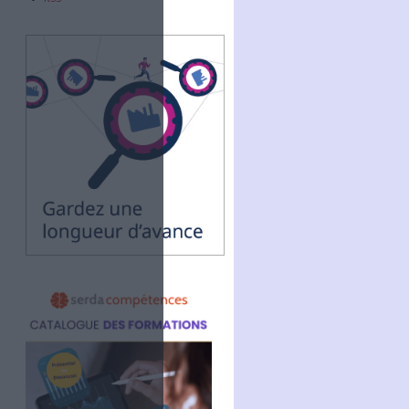
Abonnez-vous
NOUS SUIVRE
Facebook
Twitter
Linkedin
RSS
se à réduire
pik/ViDIstudio)