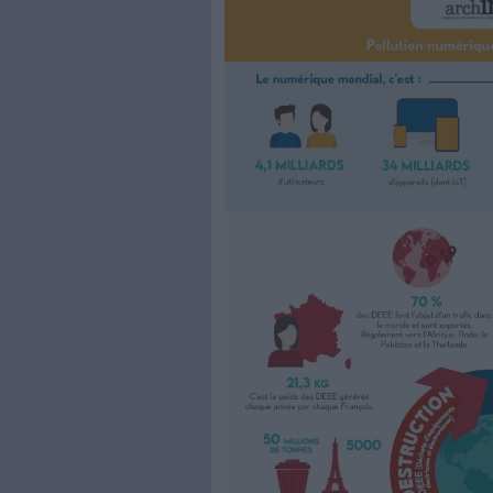
remobiliser sa gouverna
permaentreprise
trace l
entamer vos projets de
Découvrez
le Brief de
aux projets de dématérialisa
Le dérèglement climatique est 
d’experts intergouvernemental
climatique » qui s’imposent.
Quant aux ressources énergétiq
annoncée et réaliste du pétro
entièrement le relais, il est te