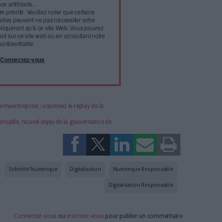
nce des émissions des GES.
 :
Comment calculer et réduire votre empreinte carbone
e pour atteindre les objectifs de l’accord de
e, utilisé pour la première fois en octobre 2008 par
e à réduire l’empreinte environnementale du numérique, en vue
s par l’accord de Paris (accord mondial sur le réchauffement
). Si rien n’est fait,
l'infobésité, soutenez un
isme fiable et vérifié...
tement à Archimag (hors articles abonné·es) en