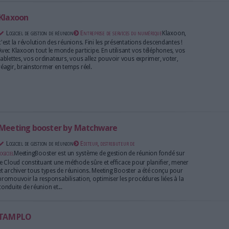
travail. De la planification au suivi des décisions, op
dynamisez l’ensemble de vos processus de réunion.
Glowbl
Logiciel de gestion de réunion
Entreprise de services d
solution de visioconférence qui facilite et optimise 
distance
Klaxoon
Logiciel de gestion de réunion
Entreprise de services d
c'est la révolution des réunions. Fini les présentati
Avec Klaxoon tout le monde participe. En utilisant v
tablettes, vos ordinateurs, vous allez pouvoir vous 
réagir, brainstormer en temps réel.