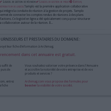
Meeting booster by Matchware
Logiciel de gestion de réunion
Editeur, distributeur de
logiciel
MeetingBooster est un système de gestion de 
le Cloud constituant une méthode sûre et efficace p
et archiver tous types de réunions. Meeting Booster
promouvoir la responsabilisation, optimiser les pro
conduite de réunion et...
TAMPLO
Logiciel de gestion de réunion
Logiciel de gestion de pro
distributeur de logiciel
Tamplo est la première applicati
qui intègre la conduite de réunion à la gestion de p
permet de connecter les comptes rendus de réunion
d’actions. Ce logiciel en ligne a été spécialement co