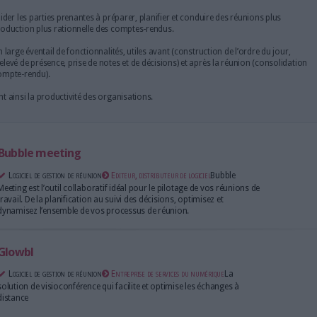
gestion de réunion : Comparatif,
alités
 réunion visent à aider les parties prenantes à préparer, planifier et 
 également à une production plus rationnelle des comptes-rendus.
 s’appuient sur un large éventail de fonctionnalités, utiles avant (con
ires), pendant (relevé de présence, prise de notes et de décisions) e
 et archivage du compte-rendu).
 réunion améliorent ainsi la productivité des organisations.
Bubble meeting
Logiciel de gestion de réunion
Editeur, distributeur de l
Meeting est l’outil collaboratif idéal pour le pilotag