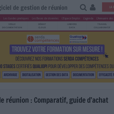
Logiciel de gestion de réunion
tters
Le Magazine
Les Guides pratiques
Les Bases de données
L'Esp
ARCHIVES
VEILLE
DÉMAT
ATRIMOINE
DOCUMENTATION
CLOUD
etés
/
Domaines