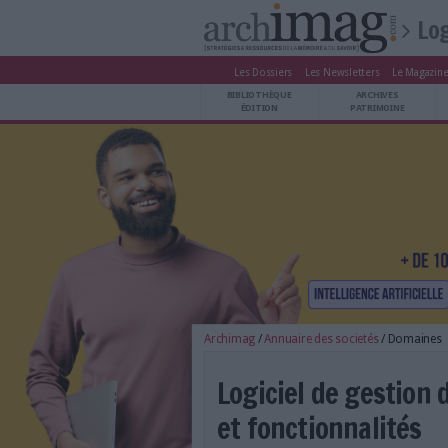
Les Dossiers
Les Newsle
BIBLIOTHÈQUE ÉDITION
BIBLIOTHÈQUE
ARCHIVES PATRIMOINE
ÉDITION
P
VEILLE DOCUMENTATION
DÉMAT CLOUD
UNIVERS DATA
TRAVAIL COLLABORATIF
VIE NUMÉRIQUE
NUMÉRIQUE RESPONSABLE
LES DOSSIERS
Archimag
/
Annuaire des soci