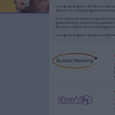
LES NEWSLETTERS
Logiciel de 
LE MAGAZINE
LES GUIDES PRATIQUES
et fonctionn
LES BASES DE DONNÉES
L'ESPACE EMPLOI
L'AGENDA
Les logiciels de gestion de
efficaces. Ils contribuent
L'ANNUAIRE DES ACTEURS
LES LIVRES BLANCS
Pour ce faire, ces solutions
gestion de tâches préparato
LES SUPPLÉMENTS
des notes, création, envoi
NOS OFFRES D'ABONNEMENTS
Les logiciels de gestion de