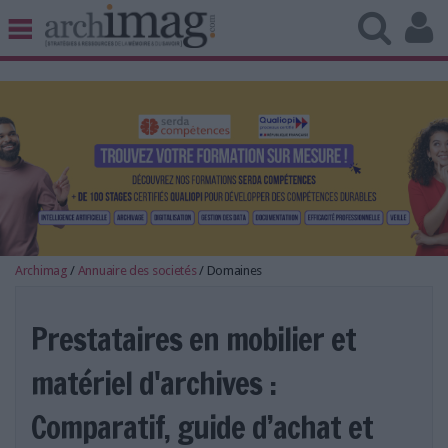
BIBLIOTHÈQUE ÉDITION
ARCHIVES PATRIMOINE
VEILLE DOCUMENTATION
DÉMAT CLOUD
UNIVERS DATA
TRAVAIL COLLABORATIF
VIE NUMÉRIQUE
NUMÉRIQUE RESPONSABLE
Archimag
/
Annuaire des societés
/
Domaines
Prestataires en mobilier et
matériel d'archives :
LES DOSSIERS
LES NEWSLETTERS
Comparatif, guide d’achat et
LE MAGAZINE