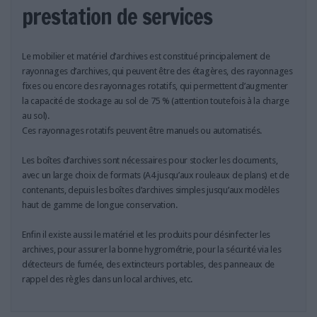
LES GUIDES PRATIQUES
prestation de services
LES BASES DE DONNÉES
L'ESPACE EMPLOI
Le mobilier et matériel d’archives est constitué principalement de
L'AGENDA
rayonnages d’archives, qui peuvent être des étagères, des rayonnages
L'ANNUAIRE DES ACTEURS
fixes ou encore des rayonnages rotatifs, qui permettent d’augmenter
la capacité de stockage au sol de 75 % (attention toutefois à la charge
LES LIVRES BLANCS
au sol).
LES SUPPLÉMENTS
Ces rayonnages rotatifs peuvent être manuels ou automatisés.
NOS OFFRES D'ABONNEMENTS
Les boîtes d’archives sont nécessaires pour stocker les documents,
avec un large choix de formats (A4 jusqu’aux rouleaux de plans) et de
contenants, depuis les boîtes d’archives simples jusqu’aux modèles
haut de gamme de longue conservation.
Enfin il existe aussi le matériel et les produits pour désinfecter les
archives, pour assurer la bonne hygrométrie, pour la sécurité via les
détecteurs de fumée, des extincteurs portables, des panneaux de
rappel des règles dans un local archives, etc.