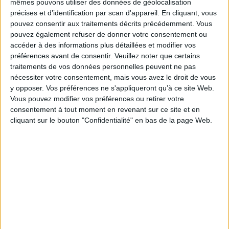
MECALUX
mêmes pouvons utiliser des données de géolocalisation
précises et d’identification par scan d'appareil. En cliquant, vous
pouvez consentir aux traitements décrits précédemment. Vous
Mobilier et matériel d'archives
Logiciel de gestion de projet
Constructeur,
pouvez également refuser de donner votre consentement ou
distributeur de matériel
Mecalux est une des entreprises de pointe sur le
accéder à des informations plus détaillées et modifier vos
marché des systèmes de stockage. Elle se consacre à la conception,
préférences avant de consentir.
Veuillez noter que certains
fabrication, commercialisation et prestation de services concernant les
traitements de vos données personnelles peuvent ne pas
rayonnages métalliques, les magasins automatiques et d'autres solutions de
nécessiter votre consentement, mais vous avez le droit de vous
stockage. Société leader en Espagne...
y opposer. Vos préférences ne s'appliqueront qu’à ce site Web.
Vous pouvez modifier vos préférences ou retirer votre
consentement à tout moment en revenant sur ce site et en
cliquant sur le bouton "Confidentialité" en bas de la page Web.
Progeima
Logiciel de gestion d'archives et RM
Mobilier et matériel d'archives
Prestataire
archivage électronique
Scanner d'entreprise
Scanner patrimonial
Logiciel de
Ged
Logiciel de gestion de contenu (ECM/WCM)
Constructeur, distributeur de
matériel
PROGEIMA, des solutions sur mesures pour archiver durablement. La
préservation à long terme est dans notre ADN, vous trouverez chez nous tout