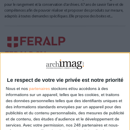
pour le rangement et la conservation d'archives. 67 ans de savoir faire et de
compétences afin de pouvoir réaliser et proposer des produits sur mesure,
adaptés à toutes demandes spécifiques. Elle propose des boites et...
FERALP SN
Mobilier et matériel d'archives
Constructeur, distributeur de matériel
FERALP
conçoit et fabrique en Haute-Savoie depuis plus de 60 ans des rayonnages,
Le respect de votre vie privée est notre priorité
étagères et mobiliers métalliques qui allient performance, modularité et prix.
Optimisez votre stockage pour archivage, industries, bureaux, commerces et
Nous et nos
partenaires
stockons et/ou accédons à des
musées.
informations sur un appareil, telles que les cookies, et traitons
des données personnelles telles que des identifiants uniques et
des informations standards envoyées par un appareil pour des
publicités et du contenu personnalisés, des mesures de publicité
et de contenu, des études d'audience et le développement de
services.
Avec votre permission, nos 248 partenaires et nous-