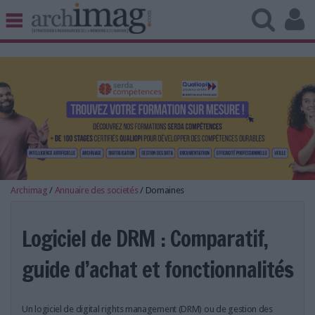
BIBLIOTHÈQUE ÉDITION
ARCHIVES PATRIMOINE
VEILLE DOCUMENTATION
DÉMAT CLOUD
UNIVERS DATA
TRAVAIL COLLABORATIF
VIE NUMÉRIQUE
NUMÉRIQUE RESPONSABLE
Archimag
/
Annuaire des societés
/
Domaines
Logiciel de DRM : Comparatif,
guide d’achat et fonctionnalités
LES DOSSIERS
LES NEWSLETTERS
LE MAGAZINE
Un logiciel de digital rights management (DRM) ou de gestion des