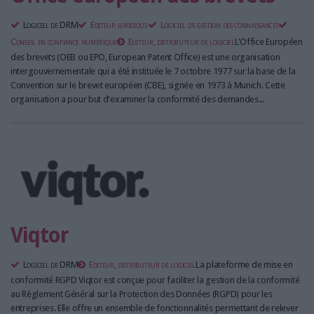
Logiciel de DRM
Editeur juridique
Logiciel de gestion des connaissances
Conseil en confiance numérique
Editeur, distributeur de logiciel
L'Office Européen
des brevets (OEB ou EPO, European Patent Office) est une organisation
intergouvernementale qui a été instituée le 7 octobre 1977 sur la base de la
Convention sur le brevet européen (CBE), signée en 1973 à Munich. Cette
organisation a pour but d'examiner la conformité des demandes...
Viqtor
Logiciel de DRM
Editeur, distributeur de logiciel
La plateforme de mise en
conformité RGPD Viqtor est conçue pour faciliter la gestion de la conformité
au Règlement Général sur la Protection des Données (RGPD) pour les
entreprises. Elle offre un ensemble de fonctionnalités permettant de relever