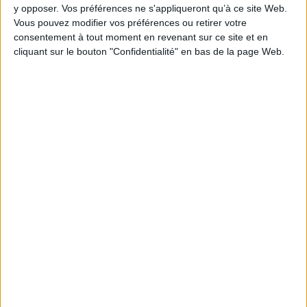
notoriété de votre entreprise et de vos produits et services ?
y opposer. Vos préférences ne s'appliqueront qu’à ce site Web.
Vous pouvez modifier vos préférences ou retirer votre
Archimag.com vous propose des formules pour
booster
la visibilité
consentement à tout moment en revenant sur ce site et en
de votre société.
cliquant sur le bouton "Confidentialité" en bas de la page Web.
LES DERNIÈRES PARUTIONS