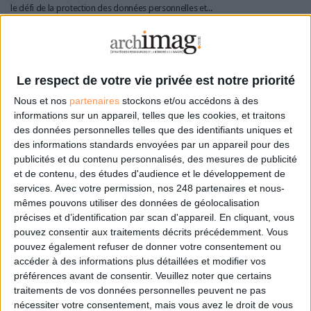
le défi de la protection des données personnelles et...
POUR LES FOURNISSEURS ET
Le respect de votre vie privée est notre priorité
PRESTATAIRES DU DOMAINE :
Nous et nos
partenaires
stockons et/ou accédons à des
informations sur un appareil, telles que les cookies, et traitons
Sont répertoriés tous les acteurs ayant envoyé leur fiche d’information
des données personnelles telles que des identifiants uniques et
à Archimag.
des informations standards envoyées par un appareil pour des
publicités et du contenu personnalisés, des mesures de publicité
Votre référencement dans cet annuaire est
et de contenu, des études d'audience et le développement de
gratuit.
services.
Avec votre permission, nos 248 partenaires et nous-
mêmes pouvons utiliser des données de géolocalisation
précises et d’identification par scan d'appareil. En cliquant, vous
Pour être référencé dans l’Annuaire, il vous suffit de créer votre compte
pouvez consentir aux traitements décrits précédemment. Vous
sur
compte Archimag
, puis de cliquer sur "créer ma fiche société".
pouvez également refuser de donner votre consentement ou
Vous avez déjà un compte sur archimag.com, entrez vos identifiants et
accéder à des informations plus détaillées et modifier vos
cliquez sur "modifier ma fiche société".
préférences avant de consentir.
Veuillez noter que certains
traitements de vos données personnelles peuvent ne pas
Vous souhaitez valoriser votre présence dans l'Annuaire et accroître la
nécessiter votre consentement, mais vous avez le droit de vous