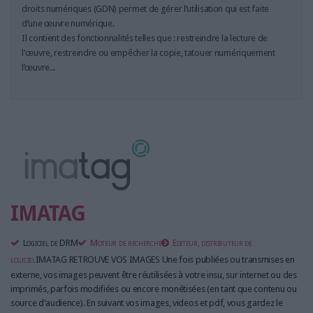
LES GUIDES PRATIQUES
droits numériques (GDN) permet de gérer l’utilisation qui est faite
d’une œuvre numérique.
LES BASES DE DONNÉES
Il contient des fonctionnalités telles que : restreindre la lecture de
L'ESPACE EMPLOI
l'œuvre, restreindre ou empêcher la copie, tatouer numériquement
L'AGENDA
l’œuvre...
L'ANNUAIRE DES ACTEURS
LES LIVRES BLANCS
LES SUPPLÉMENTS
NOS OFFRES D'ABONNEMENTS
IMATAG
Logiciel de DRM
Moteur de recherche
Editeur, distributeur de
logiciel
IMATAG RETROUVE VOS IMAGES Une fois publiées ou transmises en
externe, vos images peuvent être réutilisées à votre insu, sur internet ou des
imprimés, parfois modifiées ou encore monétisées (en tant que contenu ou
source d'audience). En suivant vos images, videos et pdf, vous gardez le