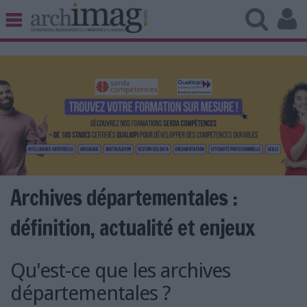
BIBLIOTHÈQUE ÉDITION
ARCHIVES PATRIMOINE
VEILLE DOCUMENTATION
DÉMAT CLOUD
UNIVERS DATA
TRAVAIL COLLABORATIF
VIE NUMÉRIQUE
NUMÉRIQUE RESPONSABLE
Archives départementales :
définition, actualité et enjeux
LES DOSSIERS
Qu'est-ce que les archives
LES NEWSLETTERS
départementales ?
LE MAGAZINE