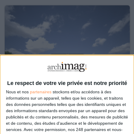
Le respect de votre vie privée est notre priorité
Nous et nos
partenaires
stockons et/ou accédons à des
Le 24/oct/2025
Bruno Texier
informations sur un appareil, telles que les cookies, et traitons
Le nouveau bâtiment, situé au cœur de Tarbes, accueillera également la
des données personnelles telles que des identifiants uniques et
Maison de l’Histoire et des patrimoines.
des informations standards envoyées par un appareil pour des
publicités et du contenu personnalisés, des mesures de publicité
Lire la suite...
et de contenu, des études d'audience et le développement de
services.
Avec votre permission, nos 248 partenaires et nous-
Les Archives départementales du Vaucluse quittent