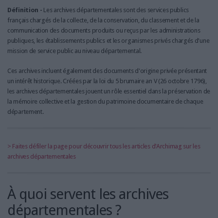
LES GUIDES PRATIQUES
Définition -
Les archives départementales sont des services publics
LES BASES DE DONNÉES
français chargés de la collecte, de la conservation, du classement et de la
communication des documents produits ou reçus par les administrations
L'ESPACE EMPLOI
publiques, les établissements publics et les organismes privés chargés d'une
L'AGENDA
mission de service public au niveau départemental.
L'ANNUAIRE DES ACTEURS
Ces archives incluent également des documents d'origine privée présentant
LES LIVRES BLANCS
un intérêt historique. Créées par la loi du 5 brumaire an V (26 octobre 1796),
LES SUPPLÉMENTS
les archives départementales jouent un rôle essentiel dans la préservation de
la mémoire collective et la gestion du patrimoine documentaire de chaque
NOS OFFRES D'ABONNEMENTS
département.
> Faites défiler la page pour découvrir tous les articles d'Archimag sur les
archives départementales
À quoi servent les archives
départementales ?