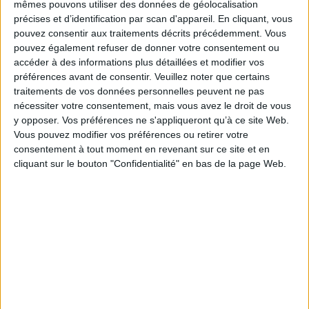
mêmes pouvons utiliser des données de géolocalisation
le Palais des papes
précises et d’identification par scan d'appareil. En cliquant, vous
pouvez consentir aux traitements décrits précédemment. Vous
pouvez également refuser de donner votre consentement ou
accéder à des informations plus détaillées et modifier vos
préférences avant de consentir.
Veuillez noter que certains
traitements de vos données personnelles peuvent ne pas
nécessiter votre consentement, mais vous avez le droit de vous
y opposer. Vos préférences ne s'appliqueront qu’à ce site Web.
Vous pouvez modifier vos préférences ou retirer votre
consentement à tout moment en revenant sur ce site et en
cliquant sur le bouton "Confidentialité" en bas de la page Web.
Le 25/sep/2025
Bruno Texier
Installées depuis 1880 dans la partie la plus ancienne du Palais des papes à
Avignon, les AD 84 déménagent pour s'installer dans un nouvel équipement
qui ouvrira ses portes au printemps 2026.
Lire la suite...