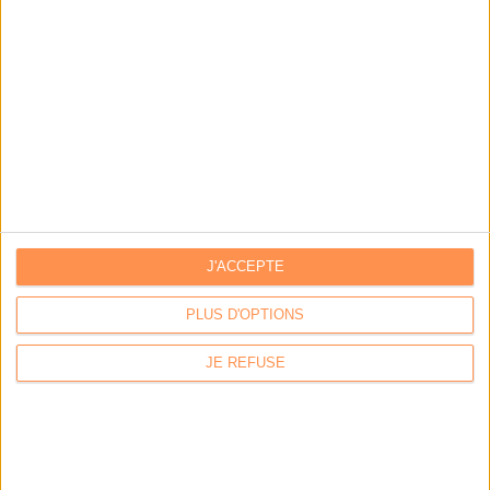
LE MAG
Numéro 396 : IA et automatisation : vers la fin de la veille?
J'ACCEPTE
PLUS D'OPTIONS
Abonnez-vous
JE REFUSE
NOUS SUIVRE
Facebook
Twitter