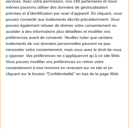
services.
Avec votre permission, nos 248 partenaires et nous-
mêmes pouvons utiliser des données de géolocalisation
précises et d’identification par scan d'appareil. En cliquant, vous
pouvez consentir aux traitements décrits précédemment. Vous
pouvez également refuser de donner votre consentement ou
accéder à des informations plus détaillées et modifier vos
préférences avant de consentir.
Veuillez noter que certains
traitements de vos données personnelles peuvent ne pas
nécessiter votre consentement, mais vous avez le droit de vous
Le 16/mar/2020
Clémence Jost
y opposer. Vos préférences ne s'appliqueront qu’à ce site Web.
Alors que le coronavirus (Covid-19) circule sur tout le territoire français, le
Vous pouvez modifier vos préférences ou retirer votre
Premier ministre Édouard Philippe a annoncé ce samedi 14 mars au soir
consentement à tout moment en revenant sur ce site et en
le passage au "stade 3" de l'épidémie, prévoyant ainsi la fermeture, dès
cliquant sur le bouton "Confidentialité" en bas de la page Web.
minuit, de "tous les lieux recevant du public non...
Lire la suite...
La bibliothèque Gulbenkian rouvre ses portes