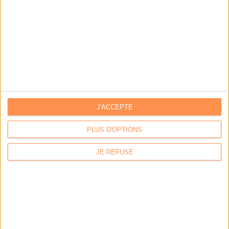
J'ACCEPTE
PLUS D'OPTIONS
JE REFUSE
LA BOUTIQUE
Les derniers mags :
IA et automatisation : vers la fin de la veille?