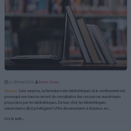
LES GUIDES PRATIQUES
LES BASES DE DONNÉES
L'ESPACE EMPLOI
L'AGENDA
L'ANNUAIRE DES ACTEURS
LES LIVRES BLANCS
LES SUPPLÉMENTS
NOS OFFRES D'ABONNEMENTS
Le 20/mai/2020
Bruno Texier
Abonnés
Sans surprise, la fermeture des bibliothèques et le confinement ont
provoqué une hausse record de consultation des ressources numériques
proposées par les bibliothèques. De leur côté, les bibliothèques
universitaires (BU) privilégient l'offre documentaire à distance, en...
Lire la suite...