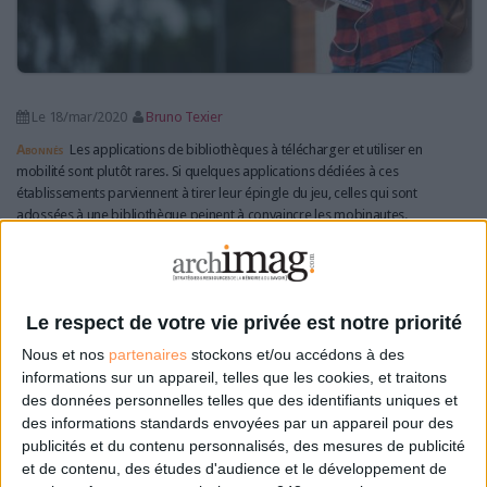
Le 18/mar/2020
Bruno Texier
Abonnés
Les applications de bibliothèques à télécharger et utiliser en
mobilité sont plutôt rares. Si quelques applications dédiées à ces
établissements parviennent à tirer leur épingle du jeu, celles qui sont
adossées à une bibliothèque peinent à convaincre les mobinautes.
Lire la suite...
Les bibliothèques et les centres de documentation
Le respect de votre vie privée est notre priorité
fermés au public jusqu'au 15 avril 2020
Nous et nos
partenaires
stockons et/ou accédons à des
informations sur un appareil, telles que les cookies, et traitons
des données personnelles telles que des identifiants uniques et
des informations standards envoyées par un appareil pour des
publicités et du contenu personnalisés, des mesures de publicité
et de contenu, des études d'audience et le développement de