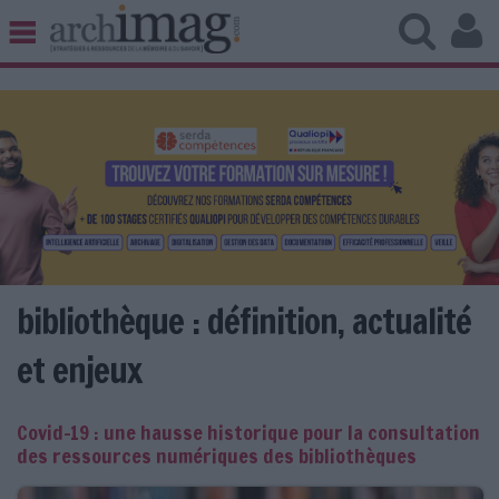
BIBLIOTHÈQUE ÉDITION
ARCHIVES PATRIMOINE
VEILLE DOCUMENTATION
DÉMAT CLOUD
UNIVERS DATA
TRAVAIL COLLABORATIF
VIE NUMÉRIQUE
NUMÉRIQUE RESPONSABLE
bibliothèque : définition, actualité
et enjeux
LES DOSSIERS
Covid-19 : une hausse historique pour la consultation
LES NEWSLETTERS
des ressources numériques des bibliothèques
LE MAGAZINE