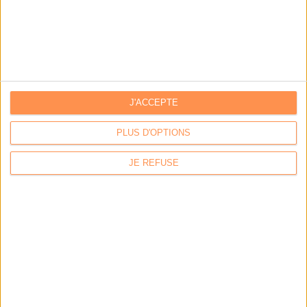
RFI fait don de sa discothèque à la
BnF
J'ACCEPTE
Radio France Internationale (RFI) a fait don de sa discothèque à la
PLUS D'OPTIONS
Bibliothèque nationale de France le 9 septembre dernier. Ce don porte sur
un total de près de 90 000 albums qui ont été numérisés par RFI avant de
JE REFUSE
rejoindre les collections de la BnF.