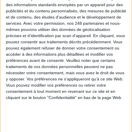
des informations standards envoyées par un appareil pour des
publicités et du contenu personnalisés, des mesures de publicité
et de contenu, des études d'audience et le développement de
services.
Avec votre permission, nos 248 partenaires et nous-
mêmes pouvons utiliser des données de géolocalisation
précises et d’identification par scan d'appareil. En cliquant, vous
pouvez consentir aux traitements décrits précédemment. Vous
pouvez également refuser de donner votre consentement ou
accéder à des informations plus détaillées et modifier vos
Augmentée et transmédia : la radio
préférences avant de consentir.
Veuillez noter que certains
2.0 va-t-elle enterrer la radio FM ?
traitements de vos données personnelles peuvent ne pas
nécessiter votre consentement, mais vous avez le droit de vous
y opposer. Vos préférences ne s'appliqueront qu’à ce site Web.
Cela fait maintenant trois ans que nombre de professionnels de la radio et
Vous pouvez modifier vos préférences ou retirer votre
des nouveaux médias, de la musique en ligne et de la publicité se réunissent
consentement à tout moment en revenant sur ce site et en
durant
une journée pour débattre ensemble de la radio à l’ère du
cliquant sur le bouton "Confidentialité" en bas de la page Web.
numérique
.