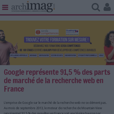
BIBLIOTHÈQUE ÉDITION
ARCHIVES PATRIMOINE
VEILLE DOCUMENTATION
DÉMAT CLOUD
UNIVERS DATA
TRAVAIL COLLABORATIF
VIE NUMÉRIQUE
NUMÉRIQUE RESPONSABLE
Google représente 91,5 % des parts
de marché de la recherche web en
France
LES DOSSIERS
LES NEWSLETTERS
L'emprise de Google sur le marché de la recherche web ne se dément pas.
Au mois de septembre 2013, le moteur de recherche de Mountain View
LE MAGAZINE
représentait 91,5 % des requêtes en France soit une légère hausse par