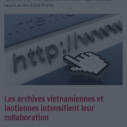
LES GUIDES PRATIQUES
rapport au mois d'août (91,4 %).
LES BASES DE DONNÉES
L'ESPACE EMPLOI
L'AGENDA
L'ANNUAIRE DES ACTEURS
LES LIVRES BLANCS
LES SUPPLÉMENTS
NOS OFFRES D'ABONNEMENTS
Les archives vietnamiennes et
laotiennes intensifient leur
collaboration