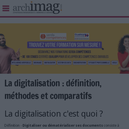
BIBLIOTHÈQUE ÉDITION
ARCHIVES PATRIMOINE
VEILLE DOCUMENTATION
DÉMAT CLOUD
UNIVERS DATA
TRAVAIL COLLABORATIF
VIE NUMÉRIQUE
NUMÉRIQUE RESPONSABLE
La digitalisation : définition,
méthodes et comparatifs
LES DOSSIERS
La digitalisation c'est quoi ?
LES NEWSLETTERS
LE MAGAZINE
Définition -
Digitaliser ou dématérialiser
ses documents
consiste à