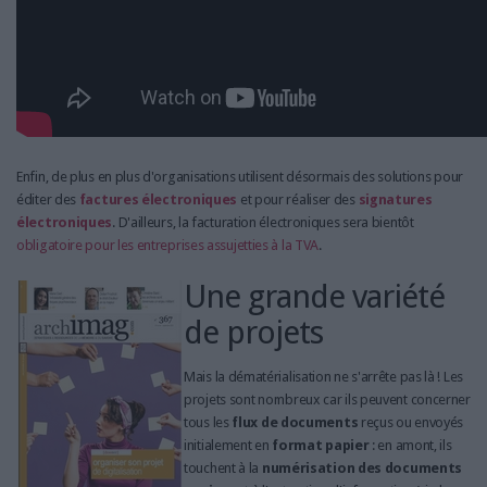
Enfin, de plus en plus d'organisations utilisent désormais des solutions pour
éditer des
factures électroniques
et pour réaliser des
signatures
électroniques
. D'ailleurs, la facturation électroniques sera bientôt
obligatoire pour les entreprises assujetties à la TVA
.
Une grande variété
de projets
Mais la dématérialisation ne s'arrête pas là ! Les
projets sont nombreux car ils peuvent concerner
tous les
flux de documents
reçus ou envoyés
initialement en
format papier
: en amont, ils
touchent à la
numérisation des documents