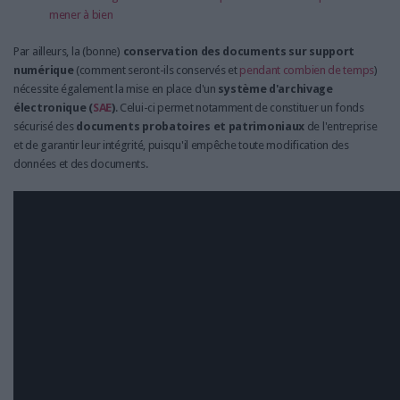
mener à bien
Par ailleurs, la (bonne)
conservation des documents sur support
numérique
(comment seront-ils conservés et
pendant combien de temps
)
nécessite également la mise en place d'un
système d'archivage
électronique (
SAE
)
. Celui-ci permet notamment de constituer un fonds
sécurisé des
documents probatoires et patrimoniaux
de l'entreprise
et de garantir leur intégrité, puisqu'il empêche toute modification des
données et des documents.