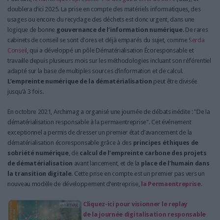
doublera d’ici 2025. La prise en compte des matériels informatiques, des
usages ou encore du recyclage des déchets est donc urgent, dans une
logique de bonne
gouvernance de l’information numérique
. De rares
cabinets de conseil se sont d'ores et déjà emparés du sujet, comme
Serda
Conseil
, qui a développé un pôle Dématérialisation Écoresponsable et
travaille depuis plusieurs mois sur les méthodologies incluant son référentiel
adapté sur la base de multiples sources d’information et de calcul.
L’empreinte numérique de la dématérialisation
peut être divisée
jusqu’à 3 fois.
En octobre 2021, Archimag a organisé une journée de débats inédite : "De la
dématérialisation responsable à la permaentreprise". Cet événement
exceptionnel a permis de dresser un premier état d’avancement de la
dématérialisation écoresponsable grâce à des
principes éthiques de
sobriété numérique
, de
calcul de l’empreinte carbone des projets
de dématérialisation
avant lancement, et de la
place de l’humain dans
la transition digitale
. Cette prise en compte est un premier pas vers un
nouveau modèle de développement d’entreprise,
la Permaentreprise
.
Cliquez-ici pour visionner le replay
de la journée digitalisation responsable