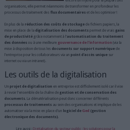
encore un mythe pour la plupart des
organisations, elle permet néanmoins de transformer en profondeur les
processus de traitement des
flux documentaires
et de les optimiser !
En plus de la
réduction des coûts de stockage
de fichiers papiers, la
mise en place de la
digitalisation des documents
permet de vrais
gains
de productivité
grâce notamment à l'
automatisation du traitement
des données
ou à une meilleure
gouvernance de l'information
(via la
mise à disposition de tous les
documents sur support numérique
de
l'entreprise pour les collaborateurs via un
point d'accès unique
sur
internet ou via un intranet).
Les outils de la digitalisation
Un
projet de digitalisation
en entreprise est difficilement isolé car il vise
à revoir l'ensemble de la chaîne de
gestion et de conservation des
documents
. La dématérialisation peut donc concerner différents
processus de traitements
au sein des organisations et implique de les
automatiser via la mise en place d'un
logiciel de
Ged
(gestion
électronique des documents)
.
Lire aussi :
Digitalisation du secteur public : les solutions pour la