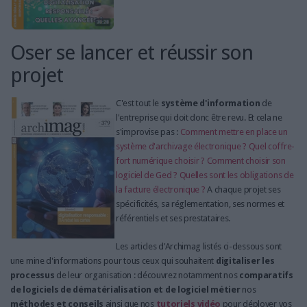
Oser se lancer et réussir son
projet
C'est tout le
système d'information
de
l'entreprise qui doit donc être revu. Et cela ne
s'improvise pas :
Comment mettre en place un
système d'archivage électronique ?
Quel coffre-
fort numérique choisir ?
Comment choisir son
logiciel de Ged ?
Quelles sont les obligations de
la facture électronique ?
A chaque projet ses
spécificités, sa réglementation, ses normes et
référentiels et ses prestataires.
Les articles d'Archimag listés ci-dessous sont
une mine d'informations pour tous ceux qui souhaitent
digitaliser les
processus
de leur organisation : découvrez notamment nos
comparatifs
de logiciels de dématérialisation et de logiciel métier
nos
méthodes et conseils
ainsi que nos
tutoriels vidéo
pour déployer vos