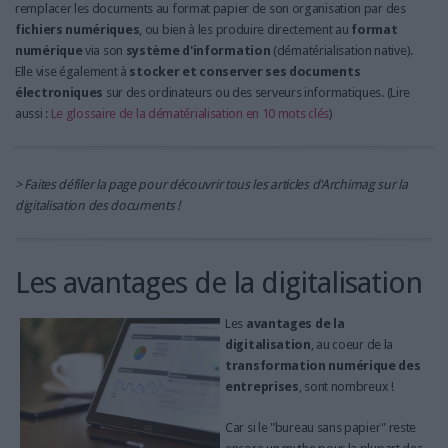
LES GUIDES PRATIQUES
remplacer les documents au format papier
de son organisation par des
fichiers numériques
, ou bien à les produire directement au
format
LES BASES DE DONNÉES
numérique
via son
système d'information
(dématérialisation native).
L'ESPACE EMPLOI
Elle vise également à
stocker et conserver ses documents
L'AGENDA
électroniques
sur des ordinateurs ou des serveurs informatiques. (Lire
aussi :
Le glossaire de la dématérialisation en 10 mots clés
)
L'ANNUAIRE DES ACTEURS
LES LIVRES BLANCS
LES SUPPLÉMENTS
> Faites défiler la page pour découvrir tous les articles d'Archimag sur la
digitalisation des documents !
NOS OFFRES D'ABONNEMENTS
Les avantages de la digitalisation
Les
avantages de la
digitalisation
, au coeur de la
transformation numérique des
entreprises
, sont nombreux !
Car si le "bureau sans papier" reste