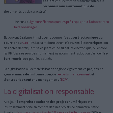
papiers
et à l'extraction d'information (via la
reconnaissance automatique de
documents
ou de caractères).
Lire aussi :
Signature électronique : les pré-requis pour l'adopter et en
faire bon usage !
Ils peuvent également impliquer le courrier (
gestion électronique du
courrier ou
Gec
), les factures fournisseurs (
factures électroniques
) ou
des notes de frais, la mise en place d'une signature électronique, ou encore
les RH (des
ressources humaines
) via notamment l'adoption d'un
coffre-
fort numérique
pour les salariés.
La digitalisation ou dématérialisation englobe également les
projets de
gouvernance de l'information
, de
records management
et
d'
entreprise
content management (
ECM
)
.
La digitalisation responsable
A ce jour,
l’empreinte carbone des projets numériques
est
insuffisamment prise en compte dans les projets de dématérialisation.
Pourtant,
le numérique représente 4 % des gaz à effet de serre
(GES), et