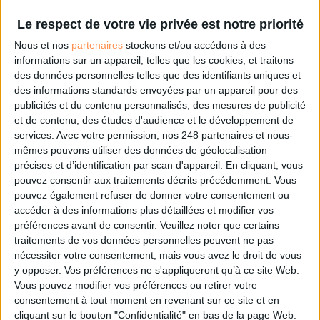
Le respect de votre vie privée est notre priorité
Le 13/mar/2025
Bruno Texier
Nous et nos
partenaires
stockons et/ou accédons à des
informations sur un appareil, telles que les cookies, et traitons
Abonnés
Sur un marché qui affiche une croissance de près de 15 % par an, le
des données personnelles telles que des identifiants uniques et
digital asset management (Dam) est synonyme de nombreux bénéfices pour
des informations standards envoyées par un appareil pour des
les organisations en tous genres. Ses puissantes fonctionnalités de
recherche sont devenues indispensables à l’heure où le e-commerce
publicités et du contenu personnalisés, des mesures de publicité
impose...
et de contenu, des études d'audience et le développement de
services.
Avec votre permission, nos 248 partenaires et nous-
Lire la suite...
mêmes pouvons utiliser des données de géolocalisation
précises et d’identification par scan d'appareil. En cliquant, vous
Sobriété numérique : vers une digitalisation plus
pouvez consentir aux traitements décrits précédemment. Vous
responsable
pouvez également refuser de donner votre consentement ou
accéder à des informations plus détaillées et modifier vos
préférences avant de consentir.
Veuillez noter que certains
traitements de vos données personnelles peuvent ne pas
nécessiter votre consentement, mais vous avez le droit de vous
y opposer. Vos préférences ne s'appliqueront qu’à ce site Web.
Vous pouvez modifier vos préférences ou retirer votre
consentement à tout moment en revenant sur ce site et en
cliquant sur le bouton "Confidentialité" en bas de la page Web.