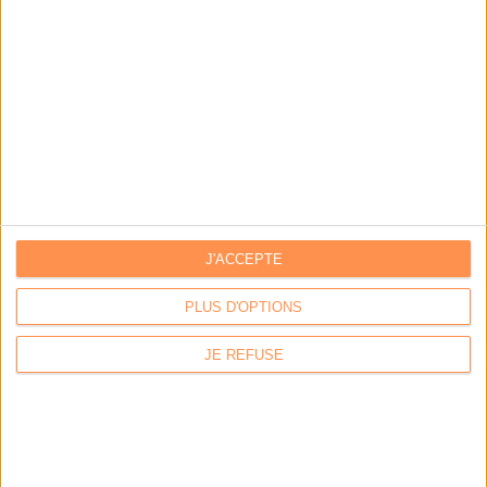
J'ACCEPTE
PLUS D'OPTIONS
JE REFUSE
Contacts
|
Annuaire des acteurs
Communiquer avec Archimag
|
Communiquer avec ACE