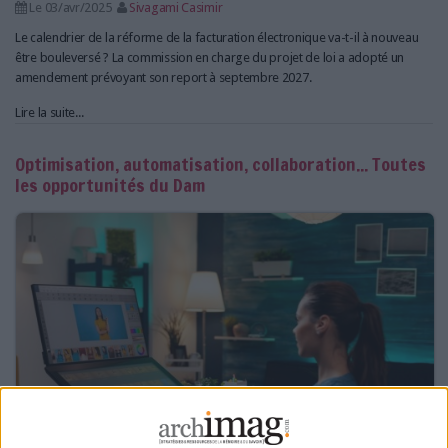
Le 03/avr/2025
Sivagami Casimir
Le calendrier de la réforme de la facturation électronique va-t-il à nouveau
être bouleversé ? La commission en charge du projet de loi a adopté un
amendement prévoyant son report à septembre 2027.
Lire la suite...
Optimisation, automatisation, collaboration... Toutes
les opportunités du Dam