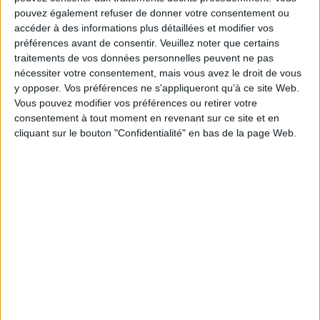
pouvez également refuser de donner votre consentement ou
accéder à des informations plus détaillées et modifier vos
préférences avant de consentir.
Veuillez noter que certains
traitements de vos données personnelles peuvent ne pas
nécessiter votre consentement, mais vous avez le droit de vous
y opposer. Vos préférences ne s'appliqueront qu’à ce site Web.
Vous pouvez modifier vos préférences ou retirer votre
consentement à tout moment en revenant sur ce site et en
cliquant sur le bouton "Confidentialité" en bas de la page Web.
Le 10/fév/2023
Eric Le Ven
Le poids de la donnée poursuit sa croissance à une vitesse vertigineuse, et
rien ne présage un ralentissement. Avec la part des données personnelles
identifiables représentant 35% des données et l’augmentation des risques
cyber, le rôle de la data gouvernance n’a jamais été...
Lire la suite...
Transfert des données entre l'Europe et les États-
Unis : une signature qui ne lève pas les doutes