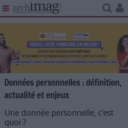
BIBLIOTHÈQUE ÉDITION
ARCHIVES PATRIMOINE
VEILLE DOCUMENTATION
DÉMAT CLOUD
UNIVERS DATA
TRAVAIL COLLABORATIF
VIE NUMÉRIQUE
NUMÉRIQUE RESPONSABLE
Données personnelles : définition,
actualité et enjeux
LES DOSSIERS
Une donnée personnelle, c’est
LES NEWSLETTERS
quoi ?
LE MAGAZINE