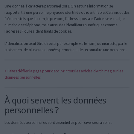
LES GUIDES PRATIQUES
Une donnée à caractère personnel (ou DCP) est une information se
LES BASES DE DONNÉES
rapportant à une personne physique identifiée ou identifiable. Cela inclut des
éléments tels que le nom, le prénom, l'adresse postale, l'adresse e-mail, le
L'ESPACE EMPLOI
numéro de téléphone, mais aussi des identifiants numériques comme
L'AGENDA
l'adresse IP ou les identifiants de cookies.
L'ANNUAIRE DES ACTEURS
L'identification peut être directe, par exemple via le nom, ou indirecte, par le
LES LIVRES BLANCS
croisement de plusieurs données permettant de reconnaître une personne.
LES SUPPLÉMENTS
NOS OFFRES D'ABONNEMENTS
> Faites défiler la page pour découvrir tous les articles d'Archimag sur les
données personnelles
À quoi servent les données
personnelles ?
Les données personnelles sont essentielles pour diverses raisons :