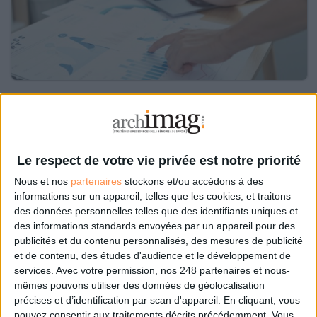
Le 03/mar/2023
Eric Le Ven
La data contribue à la métamorphose des pratiques professionnelles. Mais
toutes les organisations ne mesurent pas toujours le potentiel de cette
masse de données et des technologies que son traitement implique, souvent
Le respect de votre vie privée est notre priorité
par manque d’informations ou en raison d’une incompréhension...
Nous et nos
partenaires
stockons et/ou accédons à des
informations sur un appareil, telles que les cookies, et traitons
Lire la suite...
des données personnelles telles que des identifiants uniques et
des informations standards envoyées par un appareil pour des
Data gouvernance : un rôle stratégique !
publicités et du contenu personnalisés, des mesures de publicité
et de contenu, des études d'audience et le développement de
services.
Avec votre permission, nos 248 partenaires et nous-
mêmes pouvons utiliser des données de géolocalisation
précises et d’identification par scan d'appareil. En cliquant, vous
pouvez consentir aux traitements décrits précédemment. Vous