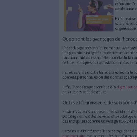
> Faites défiler la page pour
Quels sont les avantag
L’horodatage présente de nomb
une garantie d’intégrité : le