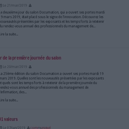
des Salons Solutions 2019.
Lire la suite...
 : en faire l’égal de l’original papier
Le 16/sep/2019
communiqué
Gains de temps, d’efficacité, de fiabilité, de traçabili
faire du numérique LE support d’excellence de l’archi
condition d’assurer un contrôle certifié des traite
conservation des documents. Tel est le cas avec Certi
Lire la suite...
ctronique facilite la conformité au RGPD
Le 03/juil/2019
Eric Le Ven