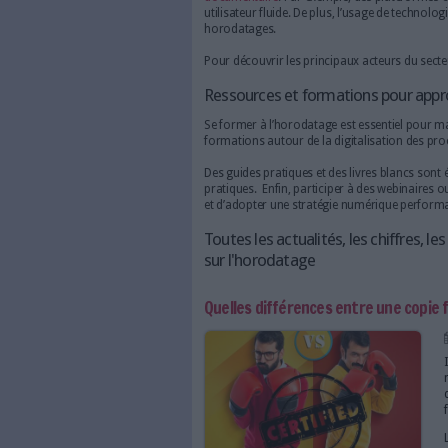
fonctionnalité est essentiell
réduire les risques de contesta
Par ailleurs, il simplifie les 
données personnelles ou des 
Enfin, l’horodatage contribue
plus rapides et écologiques.
Outils et fournisseurs
Plusieurs acteurs proposent 
DocuSign offrent des services
des entreprises comme Univer
Certains outils intègrent l’ho
documentaire
. Par exemple,
utilisateur fluide. De plus, l
horodatages.
Pour découvrir les principaux