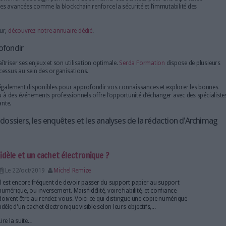
e pour établir la confiance dans les échanges d’informations sensibles
tion en cas de conflit ou de litige, grâce à des preuves fiables et vérif
audits et facilite la conformité aux règlements en vigueur, qu’il s’agisse
normes spécifiques à certains secteurs comme la finance.
 à la
digitalisation
des processus, en remplaçant les méthodes papier 
 de solutions d’horodatage
des solutions d’horodatage fiables et conformes aux exigences légal
 d’horodatage électronique certifiés, idéaux pour les contrats et les
sign et AR24 se distinguent par leur expertise et leur conformité au
rodatage dans des solutions plus larges, telles que la
signature élect
 des plateformes comme Adobe Sign permettent de combiner ces serv
’usage de technologies avancées comme la blockchain renforce la sécuri
 acteurs du secteur,
découvrez notre annuaire dédié
.