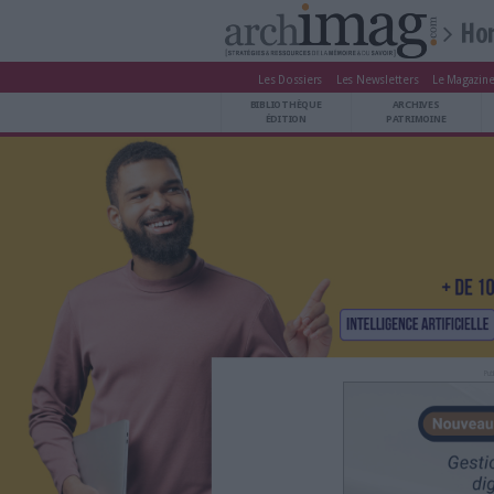
Les Dossiers
Les Newsle
BIBLIOTHÈQUE ÉDITION
BIBLIOTHÈQUE
ARCHIVES PATRIMOINE
ÉDITION
P
VEILLE DOCUMENTATION
DÉMAT CLOUD
UNIVERS DATA
TRAVAIL COLLABORATIF
VIE NUMÉRIQUE
NUMÉRIQUE RESPONSABLE
LES DOSSIERS