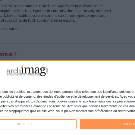
Et si, dans un contexte désormais hyper réglementé 
permanente de conformité imposée par le RGPD, le
d’archivage électronique (SAE) avait un rôle majeur à
Lire la suite...
euxième journée sous le signe de l'innovation
Le 21/mar/2019
Le deuxième jour du salon Documation, qui a ouver
19 mars 2019, était placé sous le signe de l'innovat
nouveautés présentées par les exposants et les temps
du rendez-vous annuel des professionnels du mana
Lire la suite...