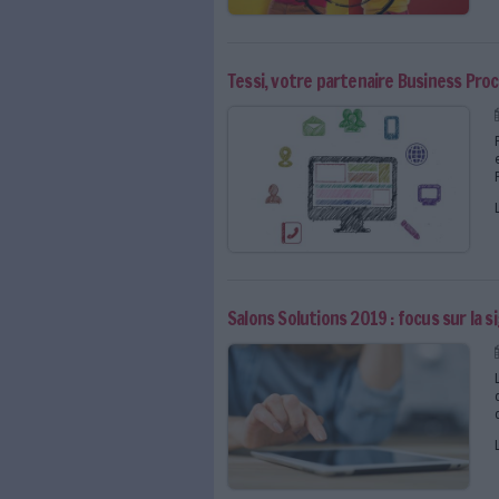
Ressources et formati
Se former à l’horodatage est 
formations autour de la digi
Des guides pratiques et des 
pratiques. Enfin, participer 
et d’adopter une stratégie n
Toutes les actualités, l
sur l'horodatage
Quelles différences ent