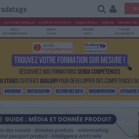
Horodatage
tters
Le Magazine
Les Guides pratiques
Les Bases de données
L'Esp
ARCHIVES
VEILLE
DÉMAT
ATRIMOINE
DOCUMENTATION
CLOUD
Publicité