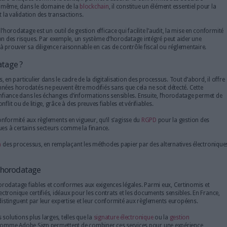
 découvrir tous les articles d'Archimag sur l'horodatage
À quoi sert l’horodatage ?
L’horodatage joue un rôle crucial dans la validation et la traçabi
souvent utilisé pour prouver l’existence d’un document à une d
contextes contractuels ou réglementaires. Par exemple, un horoda
devis, garantissant qu’aucune modification n’a été effectuée apr
Dans les secteurs critiques comme la santé, il permet d’assurer 
médicaux. De même, dans le domaine de la
blockchain
, il const
certification et la validation des transactions.
En entreprise, l’horodatage est un outil de gestion efficace qui faci
et la prévention des risques. Par exemple, un système d’horodata
organisation à prouver sa diligence raisonnable en cas de contrô
es de l’horodatage ?
reux avantages, en particulier dans le cadre de la digitalisation des
s documents ou données horodatés ne peuvent être modifiés sans que c