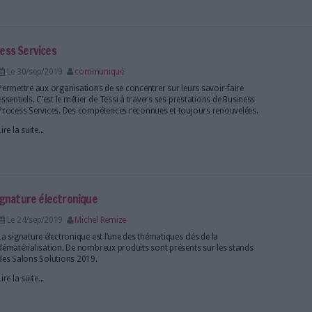
ons pour approfondir
essentiel pour maîtriser ses enjeux et son utilisation optimale.
Serda
talisation des processus au sein des organisations.
livres blancs sont également disponibles pour approfondir vos conna
à des webinaires ou à des événements professionnels offre l’opportuni
umérique performante.
es chiffres, les dossiers, les enquêtes et les analyses 
re une copie fidèle et un cachet électronique ?
Le 22/oct/2019
Michel Remize
Il est encore fréquent de devoir passer du support 
numérique, ou inversement. Mais fidélité, voire fiabil
doivent être au rendez-vous. Voici ce qui distingue
fidèle d'un cachet électronique visible selon leurs obje
Lire la suite...