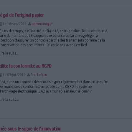
 Business Process Services
Le 30/sep/2019
communiqué
Permettre aux organisations de se concentrer sur le
essentiels. C’est le métier de Tessi à travers ses pre
Process Services. Des compétences reconnues et to
Lire la suite...
 focus sur la signature électronique
Le 24/sep/2019
Michel Remize
La signature électronique est l’une des thématiques c
dématérialisation. De nombreux produits sont prése