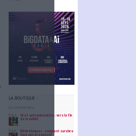
Abonnez-vous
NOUS SUIVRE
lité des échanges numériques. Il est
ate donnée, notamment dans des
Facebook
tage peut attester de l’envoi d’un
Twitter
ès sa transmission.
Linkedin
la conformité des dossiers
RSS
itue un élément essentiel pour la
lite l’audit, la mise en conformité
ge intégré peut aider une
le fiscal ou réglementaire.
 processus. Tout d’abord, il offre
ela ne soit détecté. Cette