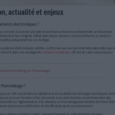
définition, actualité et enjeux
atage des documents électroniques ?
t un processus qui consiste à associer une date et une heure préci
nt ainsi leur authenticité et leur intégrité. Utilisé dans divers secte
tue une preuve opposable juridiquement en cas de litige.
souvent sur des systèmes électroniques certifiés, conformes aux no
pe. L’horodatage s’inscrit dans une stratégie de
confiance numériqu
ensibles.