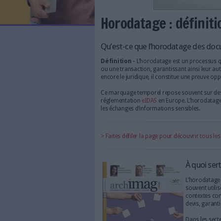
LES NEWSLETTERS
LE MAGAZINE
LES GUIDES PRATIQUES
LES BASES DE DONNÉES
L'ESPACE EMPLOI
L'AGENDA
Horodatage : 
L'ANNUAIRE DES ACTEURS
LES LIVRES BLANCS
LES SUPPLÉMENTS
Qu’est-ce que l’horod
Définition -
L’horodatage es
NOS OFFRES D'ABONNEMENTS
ou une transaction, garantissa
encore le juridique, il consti
Ce marquage temporel repose 
réglementation
eIDAS
en Euro
les échanges d’informations s