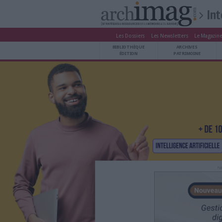
Les Dossiers
Les Newsle
BIBLIOTHÈQUE ÉDITION
BIBLIOTHÈQUE
ARCHIVES PATRIMOINE
ÉDITION
P
VEILLE DOCUMENTATION
DÉMAT CLOUD
UNIVERS DATA
TRAVAIL COLLABORATIF
VIE NUMÉRIQUE
NUMÉRIQUE RESPONSABLE
LES DOSSIERS