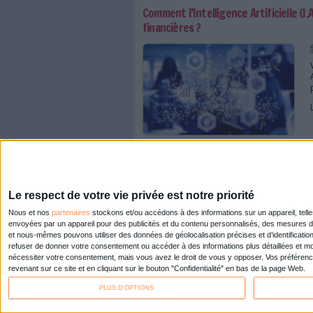
DocuSign acquiert Seal
Bruxelles lance son 