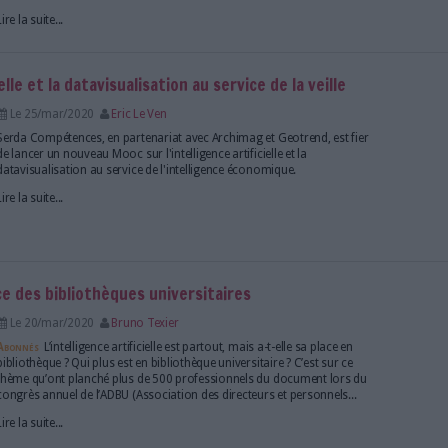
 gestion des flux documentaires
Le 03/aoû/2020
Fabien Carré
Experts de la dématérialisation, Kodak Alaris et Eph
conjointement, le 10 juillet dernier, un webinaire co
l’intelligence artificielle au service de l’automatisatio
des flux documentaires dans les solutions métiers. Re
Lire la suite...
artificielle automatise le traitement des ressourc
Le 25/juin/2020
Christophe Dutheil
Abonnés
Les spécialistes des solutions de gestion de
numériques (Dam pour digital asset management) s
en plus souvent en capacité d’entraîner des intelligence
via leurs propres technologies ou celles de tiers. L’ob
L'automatisation des...