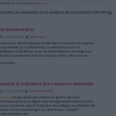
tés.
Plusieurs entreprises et technologies jouent un rôle central dans 
l'IA. Par exemple, OpenAI, dirigée par Sam Altman, est à l'origine 
avancé. Anthropic, fondée par Dario Amodei, et Nvidia, dirigée p
des acteurs majeurs dans ce domaine.
Dans le secteur de la finance, des institutions comme JP Morgan ut
milliers de documents légaux en quelques secondes, une tâche qu
aux analystes humains. Cela permet non seulement de gagner du t
erreurs humaines.
Ressources et formations
Serda Formation propose plusieurs différentes sessions autour de 
Retrouvrez l'ensemble de ces formations
par -> ici
.
es chiffres, les dossiers, les enquêtes et les analyses 
elle