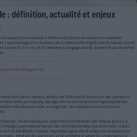
rtificielle : définition, actualit
nce artificielle
rtificielle (IA) désigne la capacité des machines à effectuer des tâch
s que le raisonnement, l'apprentissage et la résolution de problèmes
systèmes apprennent à partir de
données
, et le traitement du langage
 du langage humain.
découvrir tous les articles d'Archimag sur l'IA