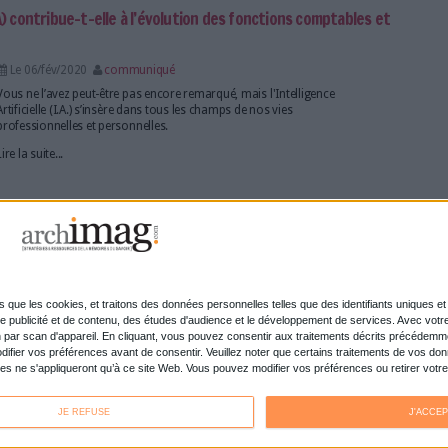
 Software et fait le pari de l'intelligence artifici
Le 03/mar/2020
Bruno Texier
Le spécialiste de la signature électronique et du cycl
fait de l'IA le pilier de la digitalisation des échanges.
Lire la suite...
projet d'espace européen de la donnée
Le 20/fév/2020
Bruno Texier
Face aux mastodontes chinois et nord-américains, 
un "marché unique des données" et leur libre circula
l'Union européenne.
Lire la suite...