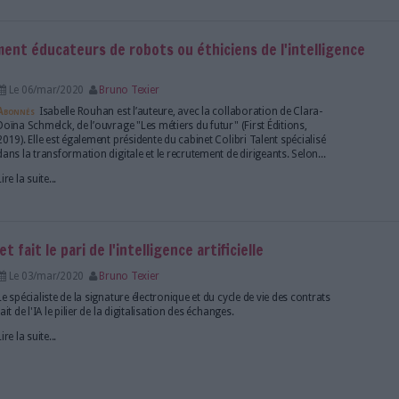
Lire la suite...
ence artificielle et la datavisualisation au service 
Le 25/mar/2020
Eric Le Ven
Serda Compétences, en partenariat avec Archimag et
de lancer un nouveau Mooc sur l'intelligence artificiel
datavisualisation au service de l'intelligence écono
Lire la suite...
ielle au service des bibliothèques universitaires
Le 20/mar/2020
Bruno Texier
Abonnés
L’intelligence artificielle est partout, mais a-