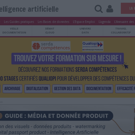
Intelligence artificielle
tters
Le Magazine
Les Guides pratiques
Les Bases de données
L'Esp
ARCHIVES
VEILLE
DÉMAT
ATRIMOINE
DOCUMENTATION
CLOUD
Publicité