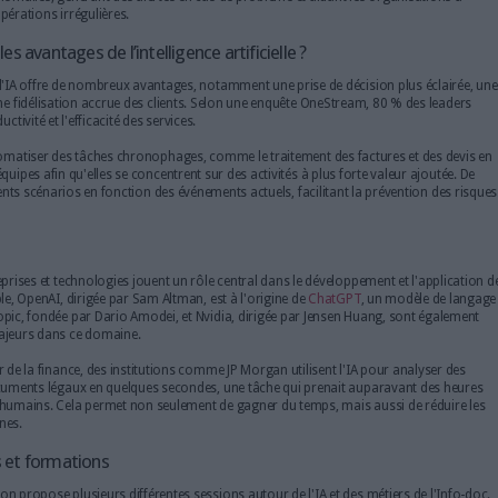
e ?
L'IA est omniprésente dans divers secteurs, améliorant l'efficacité
Dans le domaine de la santé, par exemple, des algorithmes de ma
milliards de données médicales pour aider au diagnostic des mal
impressionnante.
Dans le secteur financier, l'IA est utilisée pour automatiser le tra
reconnaissance d'images, permettant d'extraire des informations t
d'émission et le nom du bénéficiaire. De plus, l'apprentissage pr
détecter des anomalies, générant des alertes en cas de problème e
examiner les opérations irrégulières.
Quels sont les avantages de l’intelligence artificielle
L'adoption de l'IA offre de nombreux avantages, notamment une pr
opérationnelle et une fidélisation accrue des clients. Selon une enquê
 accroître la productivité et l'efficacité des services.
, l'IA permet d'automatiser des tâches chronophages, comme le traite
u temps pour les équipes afin qu'elles se concentrent sur des activités
e à anticiper différents scénarios en fonction des événements actuels, 