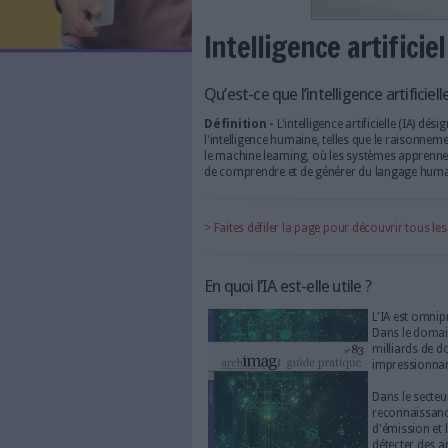
LES NEWSLETTERS
LE MAGAZINE
LES GUIDES PRATIQUES
LES BASES DE DONNÉES
L'ESPACE EMPLOI
L'AGENDA
Intelligence a
L'ANNUAIRE DES ACTEURS
LES LIVRES BLANCS
LES SUPPLÉMENTS
Qu’est-ce que l’intellige
Définition -
L'intelligence a
NOS OFFRES D'ABONNEMENTS
l'intelligence humaine, telle
le machine learning, où les 
de comprendre et de générer
> Faites défiler la page pour 