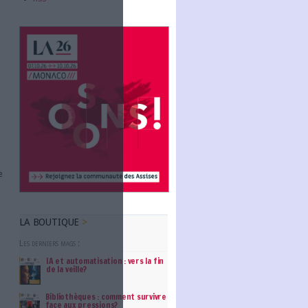
Abonnez-vous
 et la précision des opérations.
chine learning analysent des
adies avec une précision
NOUS SUIVRE
Facebook
itement des chèques grâce à la
Twitter
elles que le montant, la date
Linkedin
ofond analyse les données pour
t aidant les organisations à
RSS
 ?
ise de décision plus éclairée, une
te OneStream, 80 % des leaders
ment des factures et des devis en
 à plus forte valeur ajoutée. De
facilitant la prévention des risques