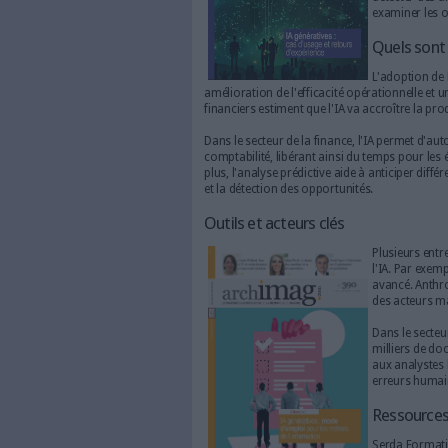
En quoi l’IA est-elle util
amélioration de l'efficacité 
financiers estiment que l'IA va
Dans le secteur de la finance
comptabilité, libérant ainsi d
plus, l'analyse prédictive aid