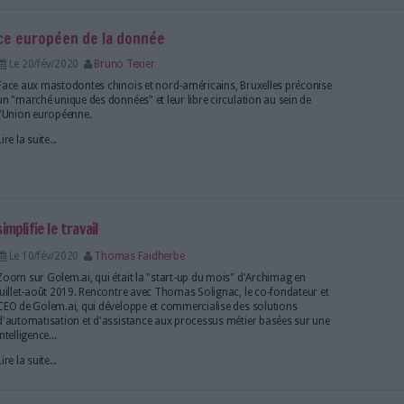
bibliothèque ? Qui plus est en bibliothèque universitai
thème qu’ont planché plus de 500 professionnels d
congrès annuel de l’ADBU (Association des directeurs
Lire la suite...
seront sûrement éducateurs de robots ou éthicien
Le 06/mar/2020
Bruno Texier
Abonnés
Isabelle Rouhan est l’auteure, avec la colla
Doïna Schmelck, de l’ouvrage "Les métiers du futur" (
2019). Elle est également présidente du cabinet Colib
dans la transformation digitale et le recrutement de 
Lire la suite...