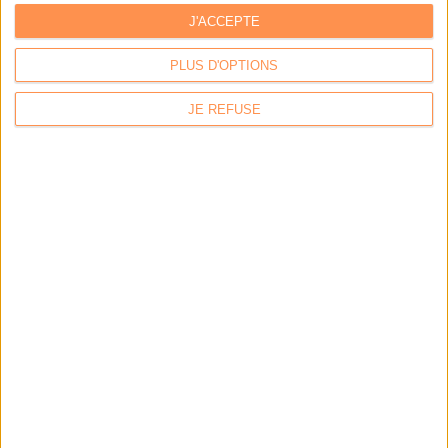
J'ACCEPTE
Coexel : Libérez le potentiel de la Veille avec l’IA
Générative - Edition 2026
PLUS D'OPTIONS
Archimag : Facturation électronique : le plan d’action
opérationnel pour septembre 2026
JE REFUSE
Bibliotheca : Révolutionner la bibliothèque : vers un
tiers-lieu plus ouvert, accessible et autonome
L'ANNUAIRE DES ACTEURS
I2S
Livre numérique
BUZZ