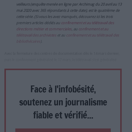
veilleurs (enquête menée en ligne par Archimag du 20 avril au 13
mai 2020 avec 365 répondants à cette date), est le quatrième de
cette série. (Si vous les avez manqués, découvrez ici les trois
premiers articles dédiés au
confinement et au télétravail des
directions métier et commerciales
, au
confinement et au
télétravail des archivistes
et au
confinement et au télétravail des
bibliothécaires
).
Avec la fermeture des centres de documentation dès le 14 mars dernier,
puis le confinement généralisé le 17 mars, le télétravail s’est généralisé
Face à l'infobésité,
soutenez un journalisme
fiable et vérifié...