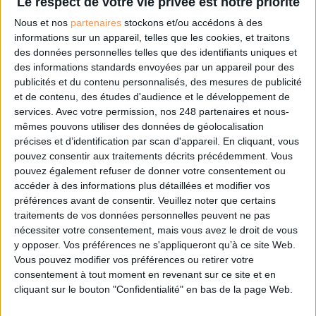
Le respect de votre vie privée est notre priorité
Compétences Des Documentalistes Et Des Veilleurs
Nous et nos
partenaires
stockons et/ou accédons à des
informations sur un appareil, telles que les cookies, et traitons
des données personnelles telles que des identifiants uniques et
des informations standards envoyées par un appareil pour des
Connectez-vous
ou
inscrivez-vous
pour publier un commentaire
publicités et du contenu personnalisés, des mesures de publicité
et de contenu, des études d'audience et le développement de
services.
Avec votre permission, nos 248 partenaires et nous-
À LIRE SUR ARCHIMAG
mêmes pouvons utiliser des données de géolocalisation
précises et d’identification par scan d'appareil. En cliquant, vous
VeilleLabs 2026 : ce que l’IA change vraiment pour
pouvez consentir aux traitements décrits précédemment. Vous
la veille stratégique
pouvez également refuser de donner votre consentement ou
accéder à des informations plus détaillées et modifier vos
préférences avant de consentir.
Veuillez noter que certains
traitements de vos données personnelles peuvent ne pas
nécessiter votre consentement, mais vous avez le droit de vous
y opposer. Vos préférences ne s'appliqueront qu’à ce site Web.
Google déploie AI Overview en France et engage un
Vous pouvez modifier vos préférences ou retirer votre
bras de fer avec les éditeurs de presse
consentement à tout moment en revenant sur ce site et en
cliquant sur le bouton "Confidentialité" en bas de la page Web.