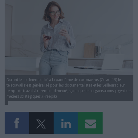
LES GUIDES PRATIQUES
covid_19_confinement_teletravail_documentaliste_v
LES BASES DE DONNÉES
L'ESPACE EMPLOI
L'AGENDA
L'ANNUAIRE DES ACTEURS
LES LIVRES BLANCS
LES SUPPLÉMENTS
NOS OFFRES D'ABONNEMENTS
Durant le confinement lié à la pandémie de coronavirus (Covid-19) le
télétravail s'est généralisé pour les documentalistes et les veilleurs : leur
temps de travail à rarement diminué, signe que les organisations jugent ces
métiers stratégiques. (Freepik)