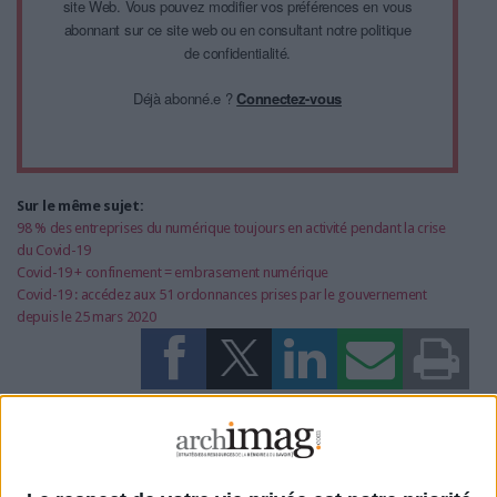
site Web. Vous pouvez modifier vos préférences en vous
abonnant sur ce site web ou en consultant notre politique
de confidentialité.
Déjà abonné.e ?
Connectez-vous
Sur le même sujet:
98 % des entreprises du numérique toujours en activité pendant la crise
du Covid-19
Covid-19 + confinement = embrasement numérique
Covid-19 : accédez aux 51 ordonnances prises par le gouvernement
depuis le 25 mars 2020
0 Commentaire
Veille
Documentaliste
Télétravail
Coronavirus