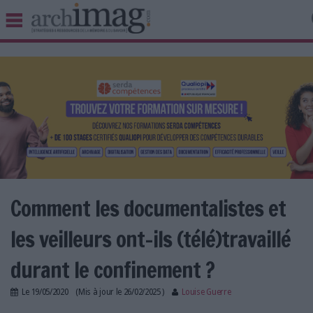
BIBLIOTHÈQUE ÉDITION
ARCHIVES PATRIMOINE
VEILLE DOCUMENTATION
DÉMAT CLOUD
UNIVERS DATA
TRAVAIL COLLABORATIF
VIE NUMÉRIQUE
NUMÉRIQUE RESPONSABLE
Comment les documentalistes et
les veilleurs ont-ils (télé)travaillé
LES DOSSIERS
durant le confinement ?
LES NEWSLETTERS
Le
19/05/2020
(Mis à jour le
26/02/2025
)
Louise Guerre
LE MAGAZINE