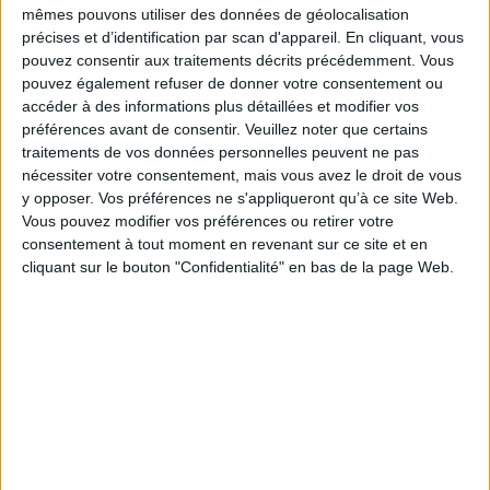
mêmes pouvons utiliser des données de géolocalisation
abonnant sur ce site web ou en consultant notre politique
précises et d’identification par scan d'appareil. En cliquant, vous
de confidentialité.
pouvez consentir aux traitements décrits précédemment. Vous
pouvez également refuser de donner votre consentement ou
Déjà abonné.e ?
Connectez-vous
accéder à des informations plus détaillées et modifier vos
préférences avant de consentir.
Veuillez noter que certains
traitements de vos données personnelles peuvent ne pas
nécessiter votre consentement, mais vous avez le droit de vous
Sur le même sujet:
y opposer. Vos préférences ne s'appliqueront qu’à ce site Web.
Archives : quand la guerre de 14-18 passe à la numérisation
Vous pouvez modifier vos préférences ou retirer votre
Dématérialisation : tout savoir sur la convention de numérisation
consentement à tout moment en revenant sur ce site et en
Les 6 points clés pour numériser, gérer et valoriser son patrimoine
cliquant sur le bouton "Confidentialité" en bas de la page Web.
audiovisuel
Cet article vous intéresse?
Retrouvez-le en intégralité
dans le magazine Archimag