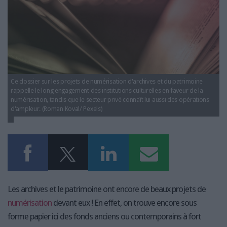
LES GUIDES PRATIQUES
LES BASES DE DONNÉES
L'ESPACE EMPLOI
L'AGENDA
L'ANNUAIRE DES ACTEURS
LES LIVRES BLANCS
Ce dossier sur les projets de numérisation d'archives et du patrimoine
LES SUPPLÉMENTS
rappelle le long engagement des institutions culturelles en faveur de la
numérisation, tandis que le secteur privé connaît lui aussi des opérations
d'ampleur. (Roman Koval/ Pexels)
NOS OFFRES D'ABONNEMENTS
Les archives et le patrimoine ont encore de beaux projets de
numérisation
devant eux ! En effet, on trouve encore sous
forme papier ici des fonds anciens ou contemporains à fort