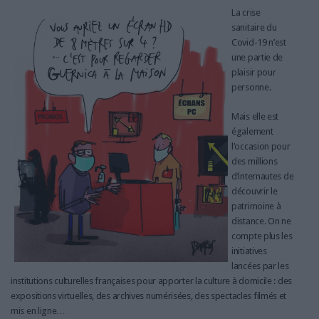
La crise
sanitaire du
Covid-19 n’est
une partie de
plaisir pour
personne.
Mais elle est
également
l’occasion pour
des millions
d’internautes de
découvrir le
patrimoine à
distance. On ne
compte plus les
initiatives
lancées par les
institutions culturelles françaises pour apporter la culture à domicile : des
expositions virtuelles, des archives numérisées, des spectacles filmés et
mis en ligne…