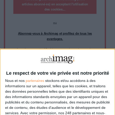
articles abonné·es) en acceptant l'utilisation
des cookies...
ou
Abonnez-vous à Archimag et profitez de tous les
avantages.
Les abonnements d'Archimag vous donnent un accès
exclusif à l'ensemble du site internet. Retrouvez tous vos
magazines au format PDF, vos guides pratiques pour les
abonné·es Intégral, mais aussi 10 ans d'archives.
Archimag, c'est le magazine qui vous accompagne dans
Le respect de votre vie privée est notre priorité
votre transformation digitale : dématérialisation, droit de
Nous et nos
partenaires
stockons et/ou accédons à des
l'information, gestion documentaire, bibliothèques,
informations sur un appareil, telles que les cookies, et traitons
archivage électronique, data, intelligence artificielle...
des données personnelles telles que des identifiants uniques et
Le respect de votre vie privée est notre priorité. Veuillez
des informations standards envoyées par un appareil pour des
noter que certains traitements de vos données
publicités et du contenu personnalisés, des mesures de publicité
personnelles peuvent ne pas nécessiter votre
et de contenu, des études d'audience et le développement de
consentement. Vos préférences ne s'appliqueront qu'à ce
services.
Avec votre permission, nos 248 partenaires et nous-
site Web. Vous pouvez modifier vos préférences en vous