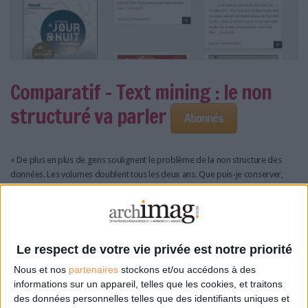
Comparatif - Text mining : le non
structuré va parler
Abonnés
« De plus en plus de gens soulignent le problème de la non structure des
données. Les volumes doublent tous les deux ans. Que puis-je conserver,
jeter ? Comment retrouver la bonne information ? Nos clients se posent une
multitude de questions qui restent pour eux un mystère », explique Daniel
Mayer, vice-président marketing chez Temis, éditeur français de la solution
de fouille de textes Luxid.
Le respect de votre vie privée est notre priorité
Structurer les données pour mieux gérer et valoriser les contenus est l’objet
Nous et nos
partenaires
stockons et/ou accédons à des
des solutions de text mining. Une solution de text mining utilise un
informations sur un appareil, telles que les cookies, et traitons
vocabulaire de référence qui lui permet de repérer les mots voulus dans les
des données personnelles telles que des identifiants uniques et
textes qui lui sont soumis – ce qui n’exclut pas...