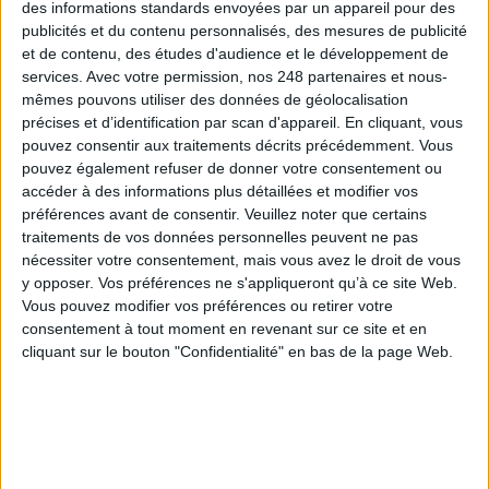
des informations standards envoyées par un appareil pour des
publicités et du contenu personnalisés, des mesures de publicité
et de contenu, des études d'audience et le développement de
services.
Avec votre permission, nos 248 partenaires et nous-
mêmes pouvons utiliser des données de géolocalisation
précises et d’identification par scan d'appareil. En cliquant, vous
pouvez consentir aux traitements décrits précédemment. Vous
pouvez également refuser de donner votre consentement ou
accéder à des informations plus détaillées et modifier vos
préférences avant de consentir.
Veuillez noter que certains
traitements de vos données personnelles peuvent ne pas
nécessiter votre consentement, mais vous avez le droit de vous
y opposer. Vos préférences ne s'appliqueront qu’à ce site Web.
Vous pouvez modifier vos préférences ou retirer votre
consentement à tout moment en revenant sur ce site et en
l’intelligence économique face à son
cliquant sur le bouton "Confidentialité" en bas de la page Web.
avenir
Abonnés
« Trente ans d’expérience », fait valoir la Commission information pour
l’entreprise (CIPE). Il est vrai que cette commission de l’Association