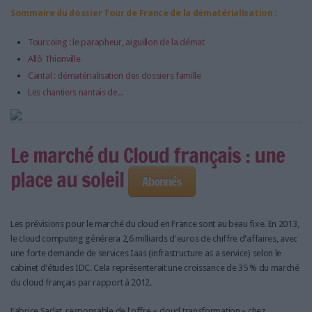
Sommaire du dossier Tour de France de la dématérialisation :
Tourcoing : le parapheur, aiguillon de la démat
Allô Thionville
Cantal : dématérialisation des dossiers famille
Les chantiers nantais de...
Le marché du Cloud français : une
place au soleil
Abonnés
Les prévisions pour le marché du cloud en France sont au beau fixe. En 2013,
le cloud computing générera 2,6 milliards d'euros de chiffre d'affaires, avec
une forte demande de services Iaas (infrastructure as a service) selon le
cabinet d'études IDC. Cela représenterait une croissance de 35 % du marché
du cloud français par rapport à 2012.
Fabrice Sarlat, responsable de l'offre « cloud transformation » chez