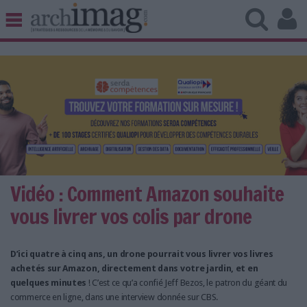
BIBLIOTHÈQUE ÉDITION
ARCHIVES PATRIMOINE
VEILLE DOCUMENTATION
DÉMAT CLOUD
UNIVERS DATA
TRAVAIL COLLABORATIF
VIE NUMÉRIQUE
NUMÉRIQUE RESPONSABLE
Vidéo : Comment Amazon souhaite
vous livrer vos colis par drone
D’ici quatre à cinq ans, un drone pourrait vous livrer vos livres
LES DOSSIERS
achetés sur Amazon, directement dans votre jardin, et en
LES NEWSLETTERS
quelques minutes
! C’est ce qu’a confié Jeff Bezos, le patron du géant du
LE MAGAZINE
commerce en ligne, dans une interview donnée sur CBS.