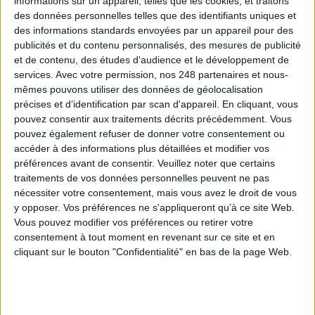
informations sur un appareil, telles que les cookies, et traitons
clients dans leur projet ERPs depuis plus de 12 ans. En veille constante, nos
des données personnelles telles que des identifiants uniques et
experts travaillent sur l’amélioration et l’enrichissement de nos offres pour
des informations standards envoyées par un appareil pour des
anticiper et répondre à vos enjeux de demain. Dans ce...
publicités et du contenu personnalisés, des mesures de publicité
et de contenu, des études d'audience et le développement de
services.
Avec votre permission, nos 248 partenaires et nous-
mêmes pouvons utiliser des données de géolocalisation
précises et d’identification par scan d'appareil. En cliquant, vous
pouvez consentir aux traitements décrits précédemment. Vous
Arondor
pouvez également refuser de donner votre consentement ou
accéder à des informations plus détaillées et modifier vos
préférences avant de consentir.
Veuillez noter que certains
Intégrateur de logiciel
Entreprise de services du numérique
Depuis 2003,
traitements de vos données personnelles peuvent ne pas
Arondor accompagne ses clients dans leur transformation digitale, et plus
nécessiter votre consentement, mais vous avez le droit de vous
particulièrement dans leur gestion documentaire (GED). Intégrateur, Centre
y opposer. Vos préférences ne s'appliqueront qu’à ce site Web.
de services, Editeur et Opérateur SaaS, Arondor est un véritable expert dans
Vous pouvez modifier vos préférences ou retirer votre
le domaine de l’ECM et propose une gamme de services et de...
consentement à tout moment en revenant sur ce site et en
cliquant sur le bouton "Confidentialité" en bas de la page Web.