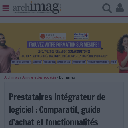
BIBLIOTHÈQUE ÉDITION
ARCHIVES PATRIMOINE
VEILLE DOCUMENTATION
DÉMAT CLOUD
UNIVERS DATA
TRAVAIL COLLABORATIF
VIE NUMÉRIQUE
NUMÉRIQUE RESPONSABLE
Archimag
/
Annuaire des societés
/
Domaines
Prestataires intégrateur de
logiciel : Comparatif, guide
LES DOSSIERS
LES NEWSLETTERS
d’achat et fonctionnalités
LE MAGAZINE