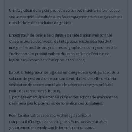
LES GUIDES PRATIQUES
LES BASES DE DONNÉES
Un intégrateur de logiciel peut être soit un technicien en informatique,
soit une société spécialisée dans l’accompagnement des organisations
L'ESPACE EMPLOI
dans le choix d’une solution de gestion.
L'AGENDA
L'ANNUAIRE DES ACTEURS
L’intégrateur de logiciel se distingue de l’intégrateur web (chargé
d’insérer une solution web), de l’intégrateur multimédia (qui doit
LES LIVRES BLANCS
intégrer le travail de programmeurs, graphistes ou ergonomes à la
LES SUPPLÉMENTS
finalisation d’un produit multimédia interactif) et de l’éditeur de
logiciels (qui conçoit et développe les solutions).
NOS OFFRES D'ABONNEMENTS
En outre, l’intégrateur de logiciels est chargé de la configuration de la
solution de gestion choisie par son client, du test de celle-ci et de la
vérification de sa conformité avec le cahier des charges préétabli
(voire des corrections si besoin).
Il peut également être amené à réaliser des actions de maintenance,
de mises à jour logicielles ou de formation des utilisateurs.
Pour faciliter votre recherche, Archimag a réalisé un
comparatif d'intégrateurs de logiciels. Vous pouvez y accéder
gratuitement en remplissant le formulaire ci-dessous.