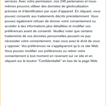
services.
Avec votre permission, nos 248 partenaires et nous-
mêmes pouvons utiliser des données de géolocalisation
précises et d’identification par scan d'appareil. En cliquant, vous
pouvez consentir aux traitements décrits précédemment. Vous
pouvez également refuser de donner votre consentement ou
accéder à des informations plus détaillées et modifier vos
préférences avant de consentir.
Veuillez noter que certains
traitements de vos données personnelles peuvent ne pas
Le 17/juin/2020
Michel Remize
nécessiter votre consentement, mais vous avez le droit de vous
Abonnés
Dans le privé comme dans le public, les besoins en numérisation
y opposer. Vos préférences ne s'appliqueront qu’à ce site Web.
sont encore nombreux. La tentation de vouloir tout numériser ne tient pas
Vous pouvez modifier vos préférences ou retirer votre
longtemps lorsque l’on se pose la question du coût, ou d’abord celle de
consentement à tout moment en revenant sur ce site et en
l’utilité. Records managers et archivistes le savent, mais ne sont...
cliquant sur le bouton "Confidentialité" en bas de la page Web.
Lire la suite...
Dématérialisation : tout savoir sur la convention de
numérisation