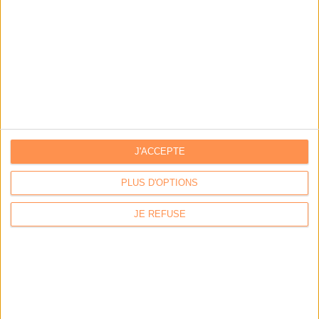
J'ACCEPTE
PLUS D'OPTIONS
LA BOUTIQUE
JE REFUSE
Les derniers mags :
IA et automatisation : vers la fin de la veille?
Bibliothèques : comment survivre face aux pressions?