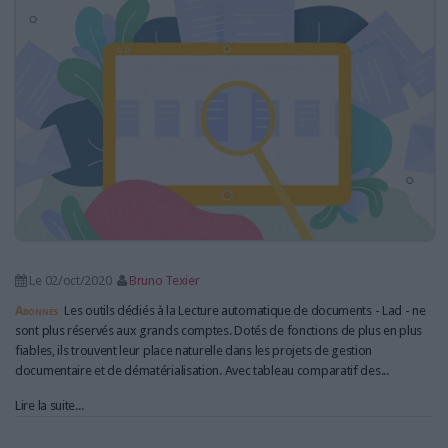
LES GUIDES PRATIQUES
LES BASES DE DONNÉES
L'ESPACE EMPLOI
L'AGENDA
L'ANNUAIRE DES ACTEURS
LES LIVRES BLANCS
LES SUPPLÉMENTS
NOS OFFRES D'ABONNEMENTS
Le 02/oct/2020
Bruno Texier
Abonnés
Les outils dédiés à la Lecture automatique de documents - Lad - ne
sont plus réservés aux grands comptes. Dotés de fonctions de plus en plus
fiables, ils trouvent leur place naturelle dans les projets de gestion
documentaire et de dématérialisation. Avec tableau comparatif des...
Lire la suite...