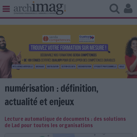
BIBLIOTHÈQUE ÉDITION
ARCHIVES PATRIMOINE
VEILLE DOCUMENTATION
DÉMAT CLOUD
UNIVERS DATA
TRAVAIL COLLABORATIF
VIE NUMÉRIQUE
NUMÉRIQUE RESPONSABLE
numérisation : définition,
actualité et enjeux
LES DOSSIERS
Lecture automatique de documents : des solutions
LES NEWSLETTERS
de Lad pour toutes les organisations
LE MAGAZINE