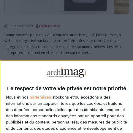
Le 09/sep/2020
Fabien Carré
Bonne nouvelle pour ceux qui n’ont pas pu assister, le 10 juillet dernier, au
webinaire organisé par Kodak Alaris et Ephesoft sur l’automatisation de
l’intégration des flux documentaires dans les solutions métiers ! Les deux
entreprises animeront en effet un atelier sur ce sujet...
Lire la suite...
Numérisation des documents : que doit-on
réellement numériser ?
Le respect de votre vie privée est notre priorité
Nous et nos
partenaires
stockons et/ou accédons à des
informations sur un appareil, telles que les cookies, et traitons
des données personnelles telles que des identifiants uniques et
des informations standards envoyées par un appareil pour des
publicités et du contenu personnalisés, des mesures de publicité
et de contenu, des études d'audience et le développement de