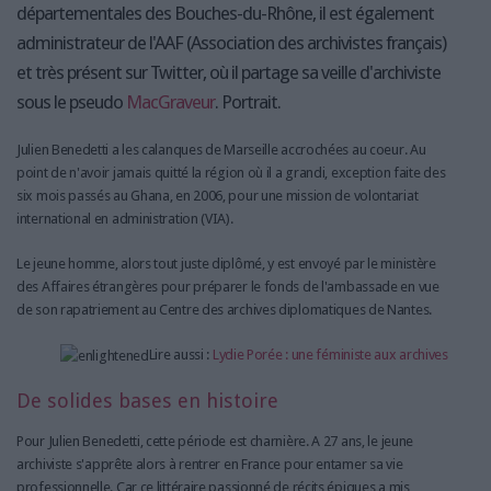
départementales des Bouches-du-Rhône, il est également
administrateur de l'AAF (Association des archivistes français)
et très présent sur Twitter, où il partage sa veille d'archiviste
sous le pseudo
MacGraveur
. Portrait.
Julien Benedetti a les calanques de Marseille accrochées au coeur. Au
point de n'avoir jamais quitté la région où il a grandi, exception faite des
six mois passés au Ghana, en 2006, pour une mission de volontariat
international en administration (VIA).
Le jeune homme, alors tout juste diplômé, y est envoyé par le ministère
des Affaires étrangères pour préparer le fonds de l'ambassade en vue
de son rapatriement au Centre des archives diplomatiques de Nantes.
Lire aussi :
Lydie Porée : une féministe aux archives
De solides bases en histoire
Pour Julien Benedetti, cette période est charnière. A 27 ans, le jeune
archiviste s'apprête alors à rentrer en France pour entamer sa vie
professionnelle. Car ce littéraire passionné de récits épiques a mis