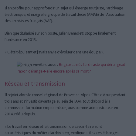
Il en profite pour approfondir un sujet qui émerge tout juste, l’archivage
électronique, et intègre le groupe de travail dédié (AMAE) de l’Association
des archivistes français (AAF).
Bien que titularisé sur son poste, Julien Benedetti stoppe finalement
l’itinérance en 2013.
« C’était épuisant et j’avais envie d’évoluer dans une équipe ».
Lire aussi :
Brigitte Lainé : l'archiviste qui dérangeait
Papon dérange-t-elle encore après sa mort ?
Réseau et transmission
Il rejoint alors le conseil régional de Provence-Alpes-Côte d’Azur pendant
trois ans et s’investit davantage au sein de l’AAF, tout d’abord à la
commission formation emploi métier, puis comme administrateur en
2014, réélu depuis.
« Le travail en réseau et la transmission de savoir-faire sont
caractéristiques du métier d’archiviste », explique-t-il ; « ces échanges