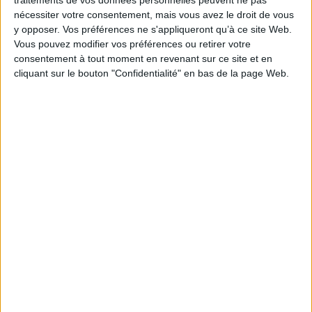
matière ».
nécessiter votre consentement, mais vous avez le droit de vous
y opposer. Vos préférences ne s'appliqueront qu’à ce site Web.
Les liens avec le public lui manquent aussi parfois : « L’inclusion
Vous pouvez modifier vos préférences ou retirer votre
numérique est un vrai sujet », conclut-il, « et je n’exclus pas de m’investir,
consentement à tout moment en revenant sur ce site et en
en tant que bénévole, sur cette thématique ».
cliquant sur le bouton "Confidentialité" en bas de la page Web.
Lire aussi :
Pour Europe 1, Sylvaine Denis met les
grandes ondes en archives
Il like :
Son album de musique préféré :
OK Computer, de Radiohead. Il
me rappelle l’époque très sympathique du lycée ainsi que de beaux
concerts.
Son lieu préféré :
Les calanques de Marseille. Avec le soleil, leurs
pierres blanches et la mer, elles symbolisent bien notre région aride.
Son événement historique préféré :
Sans hésiter, la victoire de
l’OM en Ligue des champions en 1993, qui fut extrêmement
marquante pour tous les Marseillais. Je ressens encore
l’effervescence dans la rue, à laquelle j’avais participé en accrochant