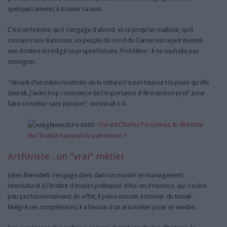
quelques années à trouver sa voie.
C'est en histoire qu'il s'engage d'abord, et ce jusqu'en maîtrise, qu'il
consacre aux Bamouns, un peuple du nord du Cameroun ayant inventé
une écriture et rédigé sa propre histoire. Problème : il ne souhaite pas
enseigner.
"Venant d'un milieu modeste où la culture n'a pas toujours la place qu'elle
devrait, j'avais trop conscience de l'importance d'être un bon prof' pour
faire ce métier sans passion", reconnaît-t-il.
Lire aussi :
Qui est Charles Personnaz, le directeur
de l'Institut national du patrimoine ?
Archiviste : un "vrai" métier
Julien Benedetti s'engage donc dans un master en management
interculturel à l'Institut d'études politiques d'Aix-en-Provence, qui s'avère
peu professionnalisant. En effet, il peine ensuite à trouver du travail.
Malgré ses compétences, il a besoin d'un vrai métier pour se vendre.