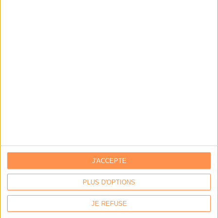
LA BOUTIQUE
Les derniers mags :
IA et automatisation : vers la fin de la veille?
Bibliothèques : comment survivre face aux pressions?
DSI du secteur public : le pivot de la transformation
J'ACCEPTE
Les derniers guides :
PLUS D'OPTIONS
IA génératives : cas d’usage et retours d’expérience
JE REFUSE