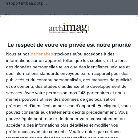
m’apportent beaucoup ».
Il devient également chargé de cours à l’université et formateur pour
l’AAF, une activité qui lui permet de prendre du recul sur ses pratiques.
Julien Benedetti entre aux archives départementales des Bouches-du-
Rhône en 2017 où il est depuis en charge de l’archivage électronique, de
Le respect de votre vie privée est notre priorité
la dématérialisation et du système d’information des archives.
Nous et nos
partenaires
stockons et/ou accédons à des
informations sur un appareil, telles que les cookies, et traitons
« Je suis celui qui s’occupe de tout ce qui est numérique ; j’apprécie ce
des données personnelles telles que des identifiants uniques et
rôle transversal ! ».
des informations standards envoyées par un appareil pour des
publicités et du contenu personnalisés, des mesures de publicité
Lire aussi :
Anne Lebel, directrice des Archives du
et de contenu, des études d'audience et le développement de
monde du travail, archiviste au long cours
services.
Avec votre permission, nos 248 partenaires et nous-
Vers l'open data et l'inclusion numérique ?
mêmes pouvons utiliser des données de géolocalisation
précises et d’identification par scan d'appareil. En cliquant, vous
Père de deux enfants de 8 et 11 ans, cet amateur de course à pied qui
pouvez consentir aux traitements décrits précédemment. Vous
vient de fêter ses 40 ans est un touche-à-tout ouvert aux opportunités.
pouvez également refuser de donner votre consentement ou
accéder à des informations plus détaillées et modifier vos
« L’open data m’intéresse », déclare-t-il ; « je suis convaincu que nos
préférences avant de consentir.
Veuillez noter que certains
compétences d’archivistes, médiateurs de la donnée, sont légitimes en la
traitements de vos données personnelles peuvent ne pas