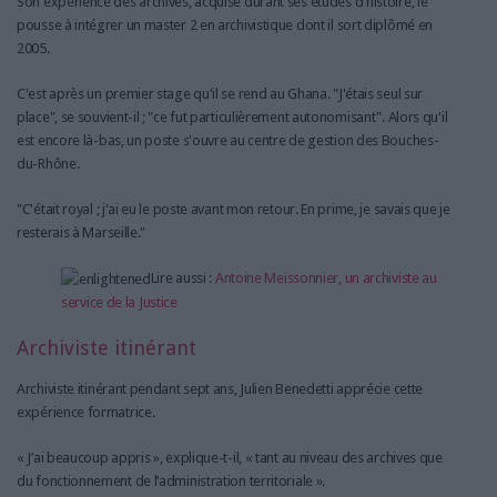
Son expérience des archives, acquise durant ses études d'histoire, le
pousse à intégrer un master 2 en archivistique dont il sort diplômé en
2005.
C'est après un premier stage qu'il se rend au Ghana. "J'étais seul sur
place", se souvient-il ; "ce fut particulièrement autonomisant". Alors qu'il
est encore là-bas, un poste s'ouvre au centre de gestion des Bouches-
du-Rhône.
"C'était royal ; j'ai eu le poste avant mon retour. En prime, je savais que je
resterais à Marseille."
Lire aussi :
Antoine Meissonnier, un archiviste au
service de la Justice
Archiviste itinérant
Archiviste itinérant pendant sept ans, Julien Benedetti apprécie cette
expérience formatrice.
« J’ai beaucoup appris », explique-t-il, « tant au niveau des archives que
du fonctionnement de l’administration territoriale ».