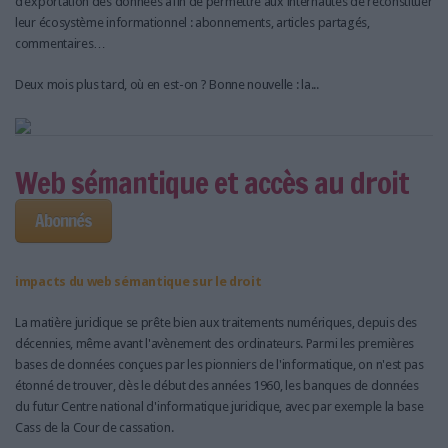
d’exportation des données afin de permettre aux internautes de reconstituer
leur écosystème informationnel : abonnements, articles partagés,
commentaires…
Deux mois plus tard, où en est-on ? Bonne nouvelle : la...
Web sémantique et accès au droit
Abonnés
impacts du web sémantique sur le droit
La matière juridique se prête bien aux traitements numériques, depuis des
décennies, même avant l'avènement des ordinateurs. Parmi les premières
bases de données conçues par les pionniers de l'informatique, on n'est pas
étonné de trouver, dès le début des années 1960, les banques de données
du futur Centre national d'informatique juridique, avec par exemple la base
Cass de la Cour de cassation.