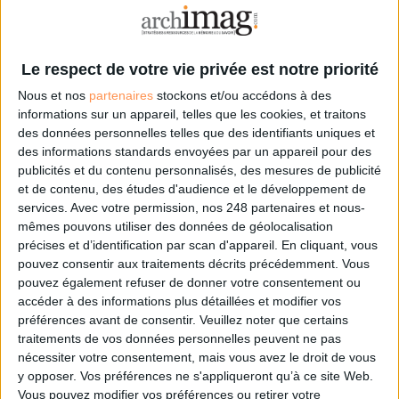
Le respect de votre vie privée est notre priorité
Nous et nos
partenaires
stockons et/ou accédons à des
informations sur un appareil, telles que les cookies, et traitons
des données personnelles telles que des identifiants uniques et
des informations standards envoyées par un appareil pour des
publicités et du contenu personnalisés, des mesures de publicité
et de contenu, des études d'audience et le développement de
services.
Avec votre permission, nos 248 partenaires et nous-
mêmes pouvons utiliser des données de géolocalisation
précises et d’identification par scan d'appareil. En cliquant, vous
Adagio pour les bibliothécaires
pouvez consentir aux traitements décrits précédemment. Vous
pouvez également refuser de donner votre consentement ou
d’orchestre
accéder à des informations plus détaillées et modifier vos
Abonnés
préférences avant de consentir.
Veuillez noter que certains
traitements de vos données personnelles peuvent ne pas
nécessiter votre consentement, mais vous avez le droit de vous
On ne les voit jamais et ils sont totalement inconnus du public. Ils travaillent
y opposer. Vos préférences ne s'appliqueront qu’à ce site Web.
dans l’ombre, loin des projecteurs et des applaudissements. Les
Vous pouvez modifier vos préférences ou retirer votre
bibliothécaires d’orchestre sont pourtant un rouage essentiel à la bonne