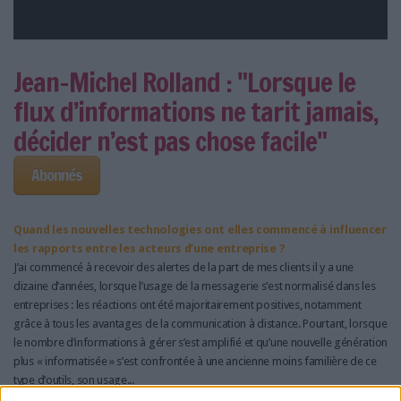
Jean-Michel Rolland : "Lorsque le
flux d’informations ne tarit jamais,
décider n’est pas chose facile"
Abonnés
Quand les nouvelles technologies ont elles commencé à influencer
les rapports entre les acteurs d’une entreprise ?
J’ai commencé à recevoir des alertes de la part de mes clients il y a une
dizaine d’années, lorsque l’usage de la messagerie s’est normalisé dans les
entreprises : les réactions ont été majoritairement positives, notamment
grâce à tous les avantages de la communication à distance. Pourtant, lorsque
le nombre d’informations à gérer s’est amplifié et qu’une nouvelle génération
plus « informatisée » s’est confrontée à une ancienne moins familière de ce
type d’outils, son usage...