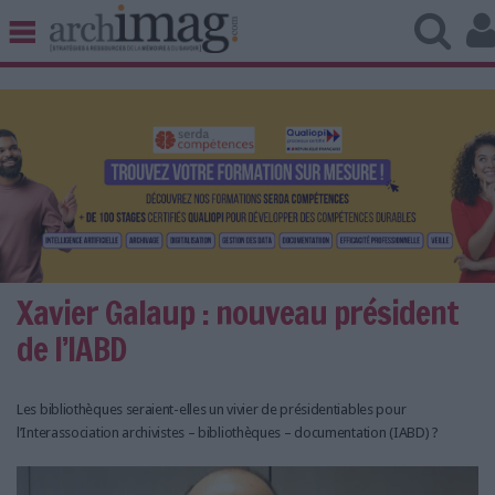
BIBLIOTHÈQUE ÉDITION
ARCHIVES PATRIMOINE
VEILLE DOCUMENTATION
DÉMAT CLOUD
UNIVERS DATA
TRAVAIL COLLABORATIF
VIE NUMÉRIQUE
NUMÉRIQUE RESPONSABLE
Xavier Galaup : nouveau président
de l’IABD
Les bibliothèques seraient-elles un vivier de présidentiables pour
LES DOSSIERS
l’Interassociation archivistes – bibliothèques – documentation (IABD) ?
LES NEWSLETTERS
LE MAGAZINE