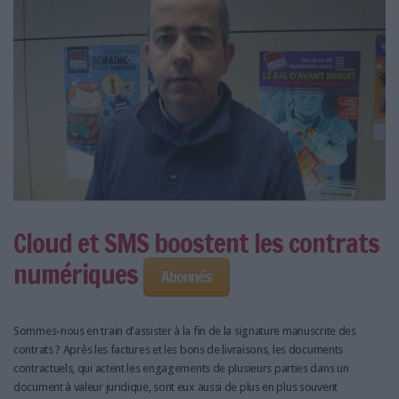
LES GUIDES PRATIQUES
LES BASES DE DONNÉES
L'ESPACE EMPLOI
L'AGENDA
L'ANNUAIRE DES ACTEURS
LES LIVRES BLANCS
LES SUPPLÉMENTS
NOS OFFRES D'ABONNEMENTS
Cloud et SMS boostent les contrats
numériques
Abonnés
Sommes-nous en train d'assister à la fin de la signature manuscrite des
contrats ? Après les factures et les bons de livraisons, les documents
contractuels, qui actent les engagements de plusieurs parties dans un
document à valeur juridique, sont eux aussi de plus en plus souvent