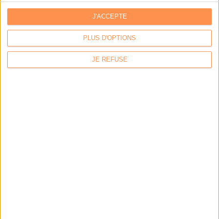
Un mini-sommet regroupant huit ministres européens en charge de
J'ACCEPTE
l'économie numérique se retrouveront à Paris le 24 septembre. Neelie Kroes,
commissaire européen au numérique, participera également aux travaux.
PLUS D'OPTIONS
JE REFUSE
Les Bac + 5 de l'INA obtiennent le
grade de Master