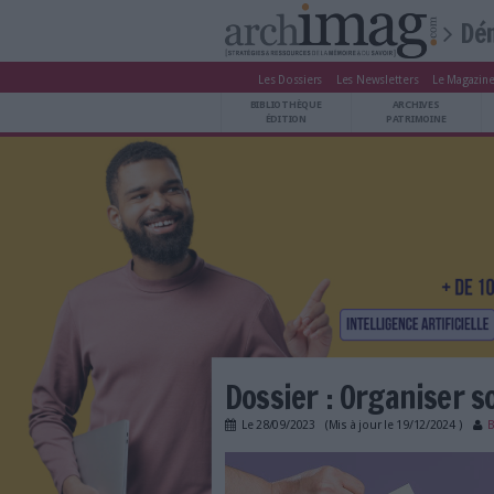
Les Dossiers
Les Newsle
BIBLIOTHÈQUE ÉDITION
BIBLIOTHÈQUE
ARCHIVES PATRIMOINE
ÉDITION
P
VEILLE DOCUMENTATION
DÉMAT CLOUD
UNIVERS DATA
TRAVAIL COLLABORATIF
VIE NUMÉRIQUE
NUMÉRIQUE RESPONSABLE
LES DOSSIERS