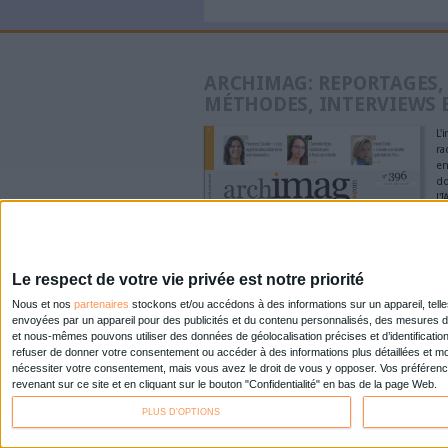
Sur le même sujet:
Les français pensent que la d
l'environnement
Dématérialiser en faisant app
0 Commentaire
Automatisation Des Processu
À LIRE SUR ARCHI