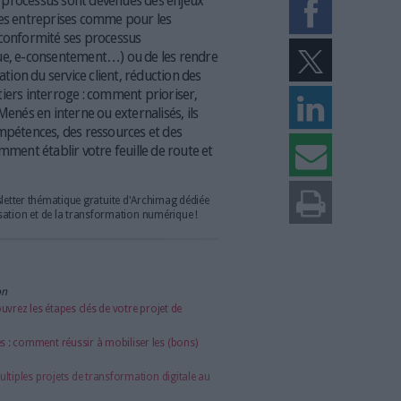
le seul à plaider en faveur de la digitalisation des organisations. (Freepik)
utomatisation des processus sont devenues des enjeux
e survie pour les entreprises comme pour les
isse de mettre en conformité ses processus
ion électronique, e-consentement…) ou de les rendre
sverse, amélioration du service client, réduction des
e de ces chantiers interroge : comment prioriser,
ses projets ? Menés en interne ou externalisés, ils
étiers, des compétences, des ressources et des
 ce dossier comment établir votre feuille de route et