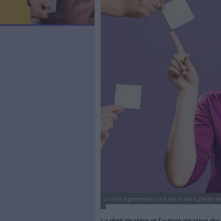
Dossier : Org
LES NEWSLETTERS
LE MAGAZINE
Le
28/09/2023
(Mis à jour l
LES GUIDES PRATIQUES
organiser-projet-dig
LES BASES DE DONNÉES
L'ESPACE EMPLOI
L'AGENDA
L'ANNUAIRE DES ACTEURS
LES LIVRES BLANCS
LES SUPPLÉMENTS
NOS OFFRES D'ABONNEMENTS