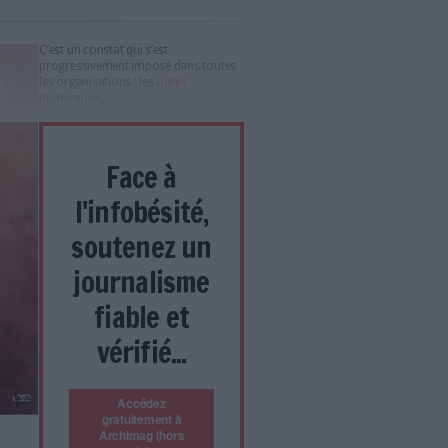
!
 la Démat
, la newsletter thématique gratuite d'Archimag dédiée
de la dématérialisation et de la transformation numérique !
jet de digitalisation
igitalisation : découvrez les étapes clés de votre projet de
te de compétences : comment réussir à mobiliser les (bons)
 a-t-il mené de multiples projets de transformation digitale au
C’est un constat qui s’est
progressivement imposé dans toutes
les organisations : les
outils