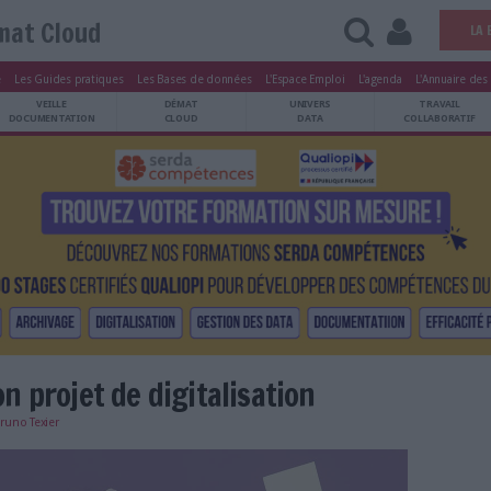
Démat Cloud
tters
Le Magazine
Les Guides pratiques
Les Bases de données
L'Esp
ARCHIVES
VEILLE
DÉMAT
ATRIMOINE
DOCUMENTATION
CLOUD