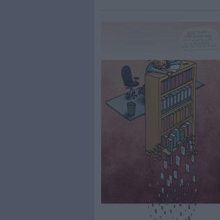
embarquer vos équipes 
Découvrez
Le Brief de
aux professionnels des data, 
Au sommaire :
Dossier : Organiser son pro
La feuille de route de la d
transformation
Les organisations en quê
experts ?
Maif : comment l’assureur
sein de ses services ?