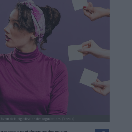
aniser son projet de digitalisati
e
19/12/2024
)
Bruno Texier
italisation-dossier.jpg