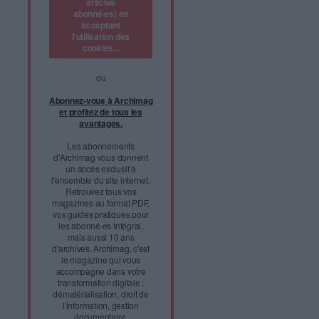
numériques,
Face à
l'infobésité,
soutenez un
journalisme
fiable et
vérifié...
Accédez
gratuitement à
Archimag (hors