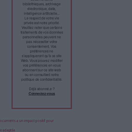
articles
abonné·es) en
acceptant
l'utilisation des
cookies...
ou
Abonnez-vous à Archimag
et profitez de tous les
avantages.
Les abonnements
d'Archimag vous donnent
un accès exclusif à
l'ensemble du site internet.
Retrouvez tous vos
magazines au format PDF,
vos guides pratiques pour
les abonné·es Intégral,
mais aussi 10 ans
d'archives. Archimag, c'est