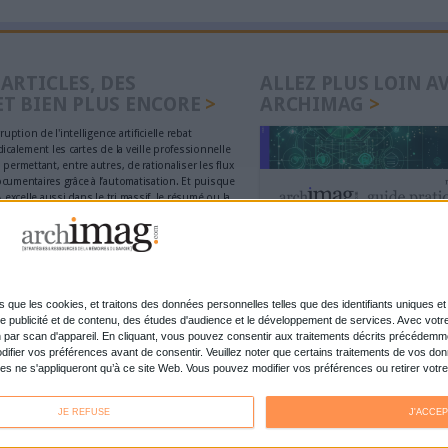
Déjà abonné.e ?
Connectez-vous
igitalisation des documents a un impact positif pour
el à une entreprise adaptée
s
Digitalisation
Dossiers
Connectez-vous
ou
inscrivez-vous
pour publi
MAG