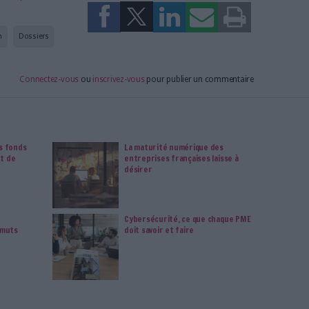
le magazine qui vous
accompagne dans votre
transformation digitale :
dématérialisation, droit de
l'information, gestion
documentaire,
bibliothèques, archivage
électronique, data,
intelligence artificielle...
Le respect de votre vie
privée est notre priorité.
Veuillez noter que certains
traitements de vos données
personnelles peuvent ne
pas nécessiter votre
consentement. Vos
préférences ne
s'appliqueront qu'à ce site
Web. Vous pouvez modifier
vos préférences en vous
abonnant sur ce site web
ou en consultant notre
politique de confidentialité.