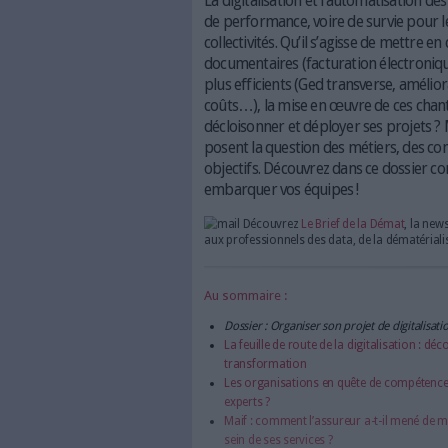
Le volet réglementaire n’est pas 
La digitalisation et l’a
de performance, voire d
collectivités. Qu’il s’ag
documentaires (facturat
plus efficients (Ged tran
coûts…), la mise en œuvr
décloisonner et déployer 
posent la question des m
objectifs. Découvrez dans