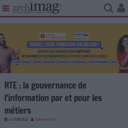
BIBLIOTHÈQUE ÉDITION
ARCHIVES PATRIMOINE
VEILLE DOCUMENTATION
DÉMAT CLOUD
UNIVERS DATA
TRAVAIL COLLABORATIF
VIE NUMÉRIQUE
NUMÉRIQUE RESPONSABLE
RTE : la gouvernance de
l'information par et pour les
LES DOSSIERS
métiers
LES NEWSLETTERS
Le
21/03/2022
Clémence Jost
LE MAGAZINE