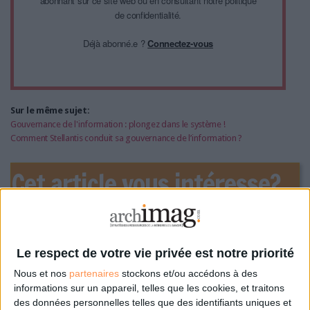
abonnant sur ce site web ou en consultant notre politique
de confidentialité.
Déjà abonné.e ?
Connectez-vous
Sur le même sujet:
Gouvernance de l'information : plongez dans le système !
Comment Stellantis conduit sa gouvernance de l’information ?
Cet article vous intéresse?
Retrouvez-le en intégralité
Le respect de votre vie privée est notre priorité
dans le magazine Archimag
Nous et nos
partenaires
stockons et/ou accédons à des
informations sur un appareil, telles que les cookies, et traitons
!
des données personnelles telles que des identifiants uniques et