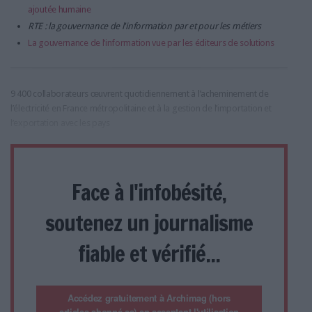
ajoutée humaine
RTE : la gouvernance de l'information par et pour les métiers
La gouvernance de l’information vue par les éditeurs de solutions
9 400 collaborateurs œuvrent quotidiennement à l’acheminement de
l’électricité en France métropolitaine et à la gestion de l’importation et
l’exportation avec les pays
Face à l'infobésité,
soutenez un journalisme
fiable et vérifié...
Accédez gratuitement à Archimag (hors
articles abonné·es) en acceptant l'utilisation