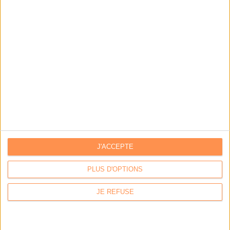
J'ACCEPTE
PLUS D'OPTIONS
LA BOUTIQUE
JE REFUSE
Les derniers mags :
IA et automatisation : vers la fin de la veille?