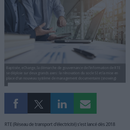
LES GUIDES PRATIQUES
rte-gouvernance-information-metiers.jpg
LES BASES DE DONNÉES
L'ESPACE EMPLOI
L'AGENDA
L'ANNUAIRE DES ACTEURS
LES LIVRES BLANCS
LES SUPPLÉMENTS
NOS OFFRES D'ABONNEMENTS
Baptisée, eChange, la démarche de gouvernance de l’information de RTE
se déploie sur deux grands axes : la rénovation du socle SI et la mise en
place d'un nouveau système de management documentaire (snowing)
RTE (Réseau de transport d'électricité) s’est lancé dès 2018