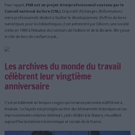
LES GUIDES PRATIQUES
Pour rappel,
PNB est un projet interprofessionnel soutenu par le
LES BASES DE DONNÉES
Conseil national du livre (CNL)
. Dispositif d’échanges d’informations
entre professionnels destiné à faciliter le développement d’offres de livres
L'ESPACE EMPLOI
numériques pour les bibliothèques, il est administré par Dilicom, une société
L'AGENDA
créée en 1989 à l’initiative des secteurs de l’édition et de la librairie. Elle y joue
L'ANNUAIRE DES ACTEURS
le rôle de tiers de confiance par...
LES LIVRES BLANCS
LES SUPPLÉMENTS
Les archives du monde du travail
NOS OFFRES D'ABONNEMENTS
célèbrent leur vingtième
anniversaire
C'est un bâtiment en briques rouges qui ne laisse personne indifférent à
Roubaix. Sa façade est protégée au titre des Monuments historiques et ses
impressionnants volumes intérieurs, jadis dédiés à la filature, recueillent
aujourd'hui la mémoire économique et sociale de la France.