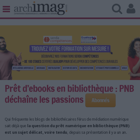
BIBLIOTHÈQUE ÉDITION
ARCHIVES PATRIMOINE
VEILLE DOCUMENTATION
DÉMAT CLOUD
UNIVERS DATA
TRAVAIL COLLABORATIF
VIE NUMÉRIQUE
NUMÉRIQUE RESPONSABLE
Prêt d’ebooks en bibliothèque : PNB
déchaîne les passions
Abonnés
LES DOSSIERS
Qui fréquente les blogs de bibliothécaires férus de médiation numérique
LES NEWSLETTERS
sait déjà que
la question du prêt numérique en bibliothèque (PNB)
est un sujet délicat, voire tendu
, depuis sa présentation il y a un an.
LE MAGAZINE