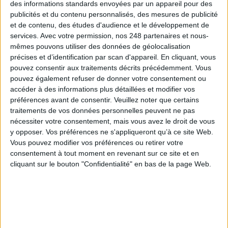
des informations standards envoyées par un appareil pour des
Les Archives départementales du
publicités et du contenu personnalisés, des mesures de publicité
Rhône déménagent
et de contenu, des études d'audience et le développement de
services.
Avec votre permission, nos 248 partenaires et nous-
mêmes pouvons utiliser des données de géolocalisation
précises et d’identification par scan d'appareil. En cliquant, vous
34, rue du Général Mouton-Duvernet, à Lyon, sera la nouvelle
pouvez consentir aux traitements décrits précédemment. Vous
adresse des Archives départementales du Rhône
. C’est dans le
pouvez également refuser de donner votre consentement ou
quartier de la Part-Dieu que le nouveau bâtiment accueillera le public dès
accéder à des informations plus détaillées et modifier vos
septembre 2014, non loin de la gare TGV et de la cité administrative.
préférences avant de consentir.
Veuillez noter que certains
traitements de vos données personnelles peuvent ne pas
nécessiter votre consentement, mais vous avez le droit de vous
y opposer. Vos préférences ne s'appliqueront qu’à ce site Web.
Vous pouvez modifier vos préférences ou retirer votre
consentement à tout moment en revenant sur ce site et en
cliquant sur le bouton "Confidentialité" en bas de la page Web.