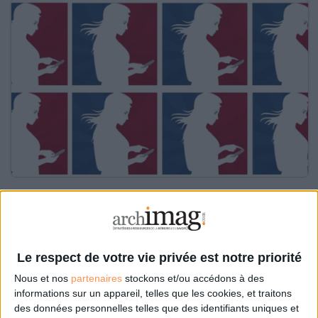
Le 01/juin/2015
Bruno Texier
Le gouvernement lance son troisième chantier de simplification et poursuit
son projet de dématérialisation documentaire.
Le respect de votre vie privée est notre priorité
Lire la suite...
Nous et nos
partenaires
stockons et/ou accédons à des
informations sur un appareil, telles que les cookies, et traitons
Temis racheté par Expert System
des données personnelles telles que des identifiants uniques et