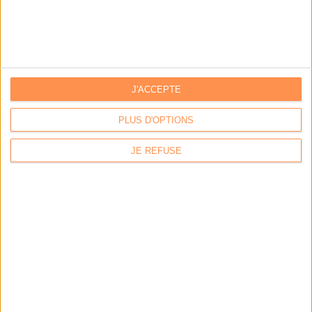
Le 21/mai/2015
Bruno Texier
Abonnés
Dans l'Eure, la commune d'Epieds migre progressivement dans
l'univers de l'administration électronique. La dématérialisation documentaire
lui a permis de réaliser des économies de personnel et de réduire ses frais
J'ACCEPTE
généraux.
PLUS D'OPTIONS
Lire la suite...
JE REFUSE
Laurent Vallet nommé à la
présidence de l'Ina