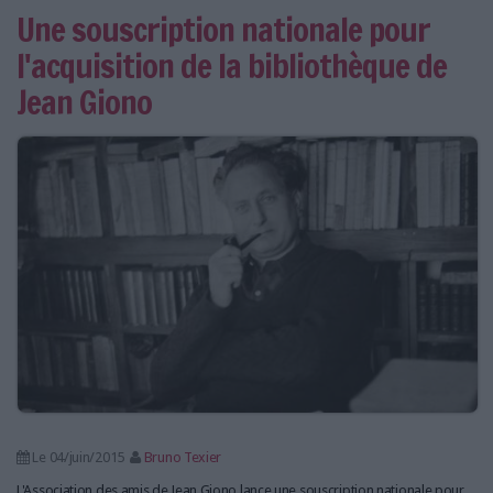
Une souscription nationale pour
l'acquisition de la bibliothèque de
Jean Giono
Le 04/juin/2015
Bruno Texier
L'Association des amis de Jean Giono lance une souscription nationale pour