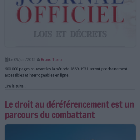
LES GUIDES PRATIQUES
LES BASES DE DONNÉES
L'ESPACE EMPLOI
L'AGENDA
L'ANNUAIRE DES ACTEURS
LES LIVRES BLANCS
LES SUPPLÉMENTS
Le 09/juin/2015
Bruno Texier
600 000 pages couvrant les la période 1869-1931 seront prochainement
NOS OFFRES D'ABONNEMENTS
accessibles et interrogeables en ligne.
Lire la suite...
Le droit au déréférencement est un
parcours du combattant