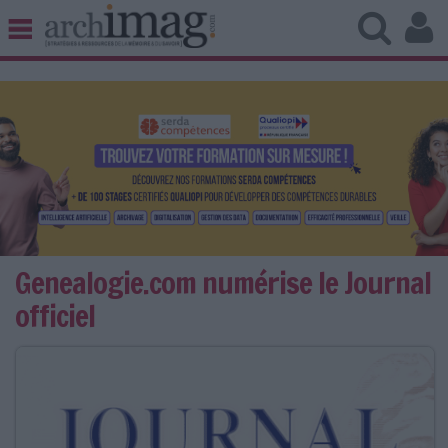
BIBLIOTHÈQUE ÉDITION
ARCHIVES PATRIMOINE
VEILLE DOCUMENTATION
DÉMAT CLOUD
UNIVERS DATA
TRAVAIL COLLABORATIF
VIE NUMÉRIQUE
NUMÉRIQUE RESPONSABLE
Genealogie.com numérise le Journal
officiel
LES DOSSIERS
LES NEWSLETTERS
LE MAGAZINE