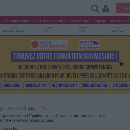
tters
Le Magazine
Les Guides pratiques
Les Bases de données
L'Esp
ARCHIVES
VEILLE
DÉMAT
ATRIMOINE
DOCUMENTATION
CLOUD
e à l'Elysée