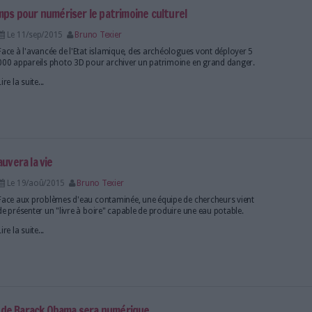
kaise de l'ONU fermée pour une durée indéfinie
Le 14/sep/2015
Bruno Texier
L'Organisation des nations unies, dont le siège se t
New York, a décidé de fermer sa bibliothèque par cra
Lire la suite...
ue vous voulez à la BnF !
Le 11/sep/2015
Bruno Texier
La Bibliothèque nationale de France autorise désor
photographier tous les documents mis à leur dispos
Lire la suite...