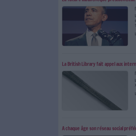
Syrie, Irak... : une cou
Le "drinkable book", le l