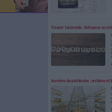
LES NEWSLETTERS
LE MAGAZINE
LES GUIDES PRATIQUES
LES BASES DE DONNÉES
L'ESPACE EMPLOI
L'AGENDA
L'ANNUAIRE DES ACTEURS
LES LIVRES BLANCS
LES SUPPLÉMENTS
Trouver taxonomie, thé
NOS OFFRES D'ABONNEMENTS