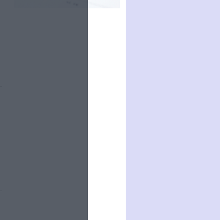
mouvement
Par:
Sivagami Casimir
Le plus beau but de tous 
temps, signé Pelé, recon
grâce...
Par:
Bruno Texier
Des archives inédites de 
Zeppelin refont surface
es vont déployer 5
e en grand danger.
Par:
Bruno Texier
Comment le Digital Asset
Management permet
d’automatiser la créat...
Par:
communiqué
L'AGENDA