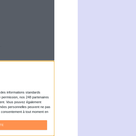
e chercheurs vient
une eau potable.
ent doté des
e dollars (environ