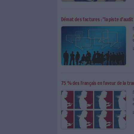
Démat des factures : le
​Démat des factures : "l