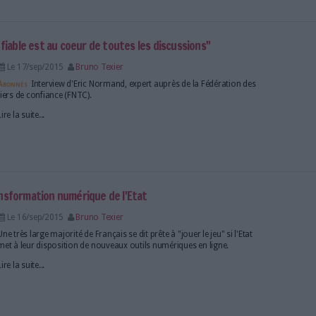
Lire la suite...
 passage à l'acte
Le 17/sep/2015
Bruno Texier
Abonnés
Si la technologie est depuis longtemps dispo
démarrage de la dématérialisation de la facture rest
C’est surtout l’Etat qui donne l’exemple, tout en pr
contraignantes vis-à-vis de ses fournisseurs et qui en
Lire la suite...
a piste d'audit fiable est au coeur de toutes les discuss