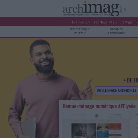
Les Dossiers
Les Newsle
BIBLIOTHÈQUE ÉDITION
BIBLIOTHÈQUE
ARCHIVES PATRIMOINE
ÉDITION
P
VEILLE DOCUMENTATION
DÉMAT CLOUD
UNIVERS DATA
TRAVAIL COLLABORATIF
VIE NUMÉRIQUE
NUMÉRIQUE RESPONSABLE
LES DOSSIERS
Remue-ménage numériqu