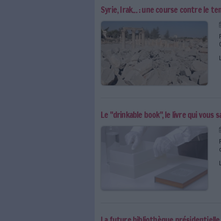
La bibliothèque new yor
Photographiez TOUT ce q