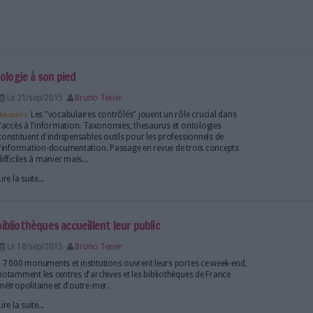
Le 22/sep/2015
Bruno Texier
La présidence de la République s'apprête à lancer u
et met en avant ses réseaux sociaux.
Lire la suite...
saurus ou ontologie à son pied
Le 21/sep/2015
Bruno Texier
Abonnés
Les "vocabulaires contrôlés" jouent un rôle
l'accès à l'information. Taxonomies, thesaurus et o
constituent d'indispensables outils pour les profess
l'information-documentation. Passage en revue de 
difficiles à manier mais...
Lire la suite...