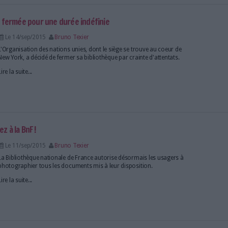
Le 17/sep/2015
Bruno Texier
Abonnés
Interview d'Eric Normand, expert auprès de
tiers de confiance (FNTC).
Lire la suite...
veur de la transformation numérique de l'Etat
Le 16/sep/2015
Bruno Texier
Une très large majorité de Français se dit prête à "joue
met à leur disposition de nouveaux outils numériqu
Lire la suite...