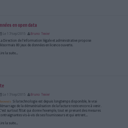
 archives et bibliothèques accueillent leur public
Le 18/sep/2015
Bruno Texier
17 000 monuments et institutions ouvrent leurs por
notamment les centres d'archives et les bibliothèqu
métropolitaine et d'outre-mer.
Lire la suite...
les bases de données en open data
Le 17/sep/2015
Bruno Texier
La Direction de l'information légale et administrati
désormais 80 jeux de données en licence ouverte.