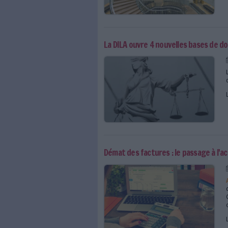
Journées du patrimoine :
La DILA ouvre 4 nouvel