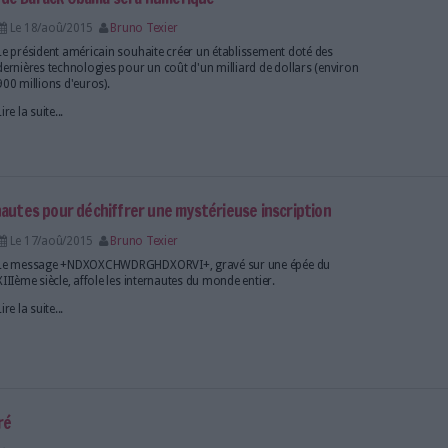
rse contre le temps pour numériser le patrimoine culturel
Le 11/sep/2015
Bruno Texier
Face à l'avancée de l'Etat islamique, des archéologu
000 appareils photo 3D pour archiver un patrimoin
Lire la suite...
ivre qui vous sauvera la vie
Le 19/aoû/2015
Bruno Texier