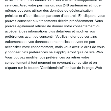
catalogue des logiciels issus de la recherche. Ce catalogue utilisera un
services.
Avec votre permission, nos 248 partenaires et nous-
schéma de métadonnées normalisé et partagé entre tous les acteurs de
mêmes pouvons utiliser des données de géolocalisation
l’enseignement supérieur, de la recherche et de l’innovation. Quant au
précises et d’identification par scan d'appareil. En cliquant, vous
comité Ouvrir la science, il hébergera prochainement un collège des
pouvez consentir aux traitements décrits précédemment. Vous
codes sources et des logiciels.
pouvez également refuser de donner votre consentement ou
accéder à des informations plus détaillées et modifier vos
À terme, c’est l’écosystème « science ouverte » qui devra intégrer la
préférences avant de consentir.
Veuillez noter que certains
dimension logicielle dans son ADN avec « une bonne articulation entre
traitements de vos données personnelles peuvent ne pas
les forges logicielles, les archives ouvertes de publications, les entrepôts
nécessiter votre consentement, mais vous avez le droit de vous
de données et le secteur de l’édition scientifique ».
y opposer. Vos préférences ne s'appliqueront qu’à ce site Web.
Vous pouvez modifier vos préférences ou retirer votre
> Lire aussi :
Les 3 meilleurs moteurs de recherche académiques
consentement à tout moment en revenant sur ce site et en
pour chercheurs et étudiants
cliquant sur le bouton "Confidentialité" en bas de la page Web.
Un rôle central pour l’archive ouverte Hal
Bien connue des chercheurs, la plateforme Hal (Hyper articles en ligne)
propose aujourd’hui plus de 863 000 documents académiques déposés
en archives ouvertes.
Née en 2001, elle s’est placée d’emblée dans l’esprit de la science ouverte,
sous la houlette du physicien du CNRS spécialiste de la mécanique