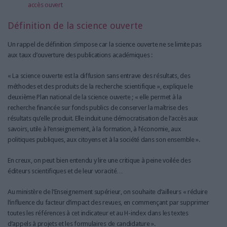
accès ouvert
Définition de la science ouverte
Un rappel de définition s’impose car la science ouverte ne se limite pas
aux taux d’ouverture des publications académiques :
« La science ouverte est la diffusion sans entrave des résultats, des
méthodes et des produits de la recherche scientifique », explique le
deuxième Plan national de la science ouverte ; « elle permet à la
recherche financée sur fonds publics de conserver la maîtrise des
résultats qu’elle produit. Elle induit une démocratisation de l’accès aux
savoirs, utile à l’enseignement, à la formation, à l’économie, aux
politiques publiques, aux citoyens et à la société dans son ensemble ».
En creux, on peut bien entendu y lire une critique à peine voilée des
éditeurs scientifiques et de leur voracité…
Au ministère de l’Enseignement supérieur, on souhaite d’ailleurs « réduire
l’influence du facteur d’impact des revues, en commençant par supprimer
toutes les références à cet indicateur et au H-index dans les textes
d’appels à projets et les formulaires de candidature ».