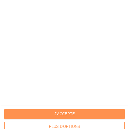
Dossiers
Connectez-vous
ou
inscrivez-vous
pour publier un commentaire
À LIRE SUR ARCHIMAG
La bibliothèque de Lille confie son récolement et
son catalogage à AureXus
71e Congrès de l’ABF : l’hospitalité comme fil rouge
J'ACCEPTE
PLUS D'OPTIONS