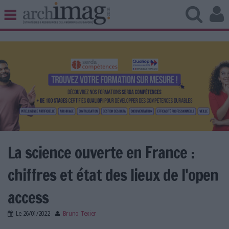
BIBLIOTHÈQUE ÉDITION
ARCHIVES PATRIMOINE
VEILLE DOCUMENTATION
DÉMAT CLOUD
UNIVERS DATA
TRAVAIL COLLABORATIF
VIE NUMÉRIQUE
NUMÉRIQUE RESPONSABLE
La science ouverte en France :
chiffres et état des lieux de l'open
LES DOSSIERS
access
LES NEWSLETTERS
Le
26/01/2022
Bruno Texier
LE MAGAZINE