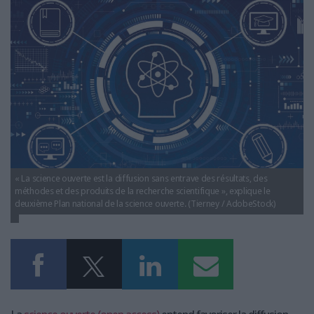
LES GUIDES PRATIQUES
science-ouverte-open-access-france-chiffres.jpg
LES BASES DE DONNÉES
L'ESPACE EMPLOI
L'AGENDA
L'ANNUAIRE DES ACTEURS
LES LIVRES BLANCS
LES SUPPLÉMENTS
NOS OFFRES D'ABONNEMENTS
« La science ouverte est la diffusion sans entrave des résultats, des
méthodes et des produits de la recherche scientifique », explique le
deuxième Plan national de la science ouverte. (Tierney / AdobeStock)