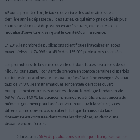
« Pour la première fois, le taux d’ouverture des publications de la
dernière année dépasse celui des autres, ce qui témoigne de délais plus
courts dans la mise à disposition en accès ouvert, quelle que soit la
modalité d’ouverture », se réjouit le comité Ouvrir la science.
En 2018, le nombre de publications scientifiques françaises en accès
ouvert s’élevait à 74 996 soit 49 % des 155 000 publications recensées.
Les promoteurs de la science ouverte ont donc toutes les raisons de se
réjouir. Pour autant, il convient de prendre en compte certaines disparités
car toutes les disciplines ne sont pas logées à la même enseigne. Avec un
taux de 74,9 %, les mathématiques sont en tête de l’accès ouvert
principalement en archives ouvertes, devant la biologie fondamentale
(69 %). Avec 44,9 %, les sciences humaines ne bénéficient pas encore du
même engouement pour l’accès ouvert. Pour Ouvrir la science, « ces
différences ne doivent pas occulter le fait que la hausse du taux
d’ouverture est constatée dans toutes les disciplines, en dépit d’une
disparité encore forte ».
> Lire aussi :
56 % de publications scientifiques françaises sont en