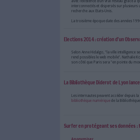
"Dataminr for news", le n
Les journalistes de CNN 
jour. Ils disposeront bie
news" qui leur permettra 
messages postés sur Twi
Le monde avec internet 
Dans votre ouvrage, v
internet a bouleversé
consommer l’informat
de ce bouleversemen
La première époque remo
nombreux travaux théoriq
aspects sociologiques