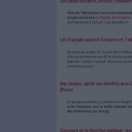
Le Mémorial de la Shoah
De Paris à Ajaccio, en p
les documentalistes
traverser une vingtain
Les bibliothécaires, bi
Plus de 700 métiers o
étude intitulée
Le Fu
de l’Université d’Oxford, 
Les Français passent 4 
Au mois de janvier 2014,