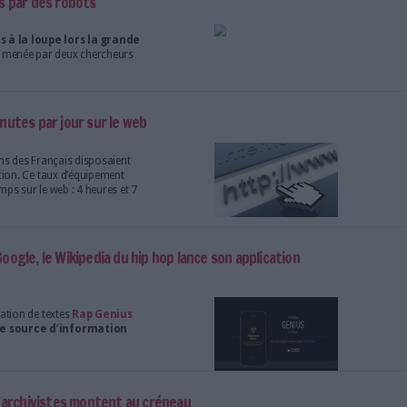
 entame un grand tour de France de collecte d’archive
assant par Marseille, Bordeaux et Strasbourg,
 du
Mémorial de la Shoah
s’apprêtent à
e de villes
entôt remplacés par des robots
nt été examinés à la loupe lors la grande
tur de l’emploi
, menée par deux chercheurs
Carl Benedikt Fr
heures et 7 minutes par jour sur le web
 plus de 54 millions des Français disposaient