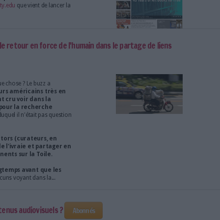
s données : trois applications pour naviguer incognito
arisiens agressés par un usager
thèque Louise Michel, dans le vingtième
 ont été agressés mercredi 29 janvier par un
 un homme, décrit comme "un peu fou" par un
gler un bibliothécaire pour une raison inconnue.
 à parler web sémantique...