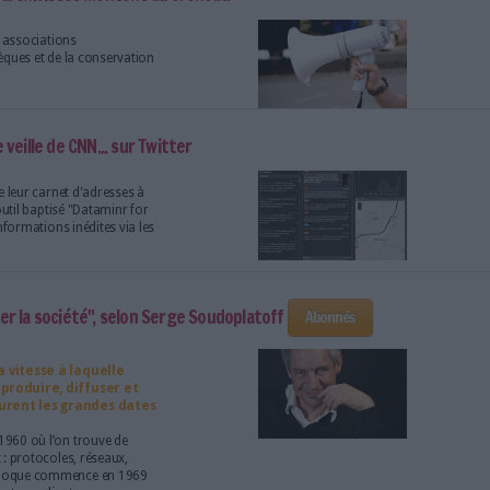
 83 % de la population. Ce taux d’équipement
er beaucoup de temps sur le web : 4 heures et 7
démêlés avec Google, le Wikipedia du hip hop lance son a
lateforme d’explication de textes
Rap Genius
 toile comme une source d’information
ap
.
 publique : les archivistes montent au créneau
vier avec d’autres associations
ine des bibliothèques et de la conservation