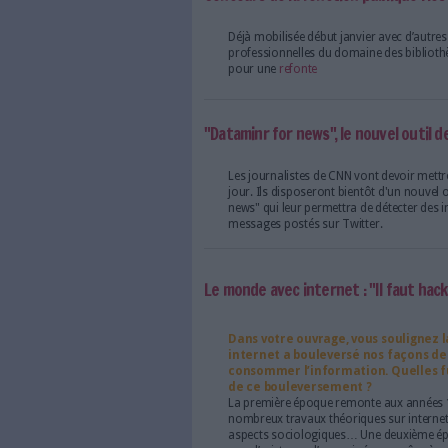
d’un accès internet soit
élevé les conduit à pass
minutes par jour !
Rap Genius : après ses 
iPhone
En quelques années, la p
a su s’imposer sur la
de référence sur le r
Concours de la fonction
Déjà mobilisée début jan
professionnelles du doma
pour une
refonte