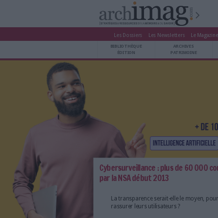
Les Dossiers
Les Newsle
BIBLIOTHÈQUE ÉDITION
BIBLIOTHÈQUE
ARCHIVES PATRIMOINE
ÉDITION
P
VEILLE DOCUMENTATION
DÉMAT CLOUD
UNIVERS DATA
TRAVAIL COLLABORATIF
VIE NUMÉRIQUE
NUMÉRIQUE RESPONSABLE
LES DOSSIERS
Cybersurveillance : plu