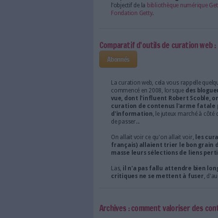
Surfer en protégeant se
Anonymiser
www.anonymizer.com
Trois bibliothécaires p
Trois agents de la biblio
arrondissement de Paris,
usager. Vers 13 heures,
riverain, a tenté d'étran
Quand la Joconde se met