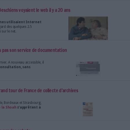
le le moyen, pour les géants d'internet de
s ?
 comment les Deschiens voyaient le web il y a 20 ans
llions de personnes utilisaient Internet
outte d'eau au regard des quelques 2.5
rfant aujourd'hui sur le net.
ses portes mais pas son service de documentation
es le 3 février dernier. A nouveau accessible, il
 qu'en mode consultation, sans
 de commande
.