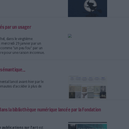
i réseau grâce à quatre ordinateurs
és sur plusieurs universités et centres de
.
 des années 1990 quand ont lieu deux...
on d’un Observatoire numérique des municipales
ille intelligence sera celle des innovations que
bile". Nathalie Kosciusko-Morizet promet de
 "en pointe du mouvement numérique".
 de Lyon lance sa bibliothèque numérique
ccéder depuis la mi janvier à la toute nouvelle
e la Bibliothèque Diderot de Lyon.