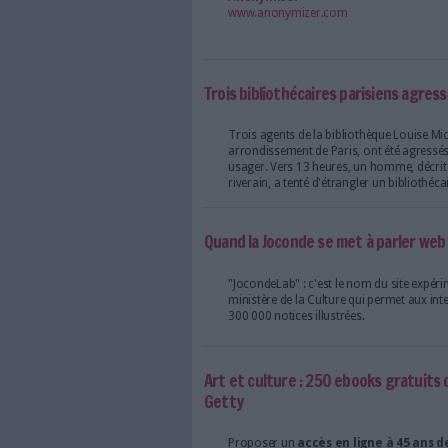
avec l’existence d’un vra
interconnectés et dispers
recherche aux Etats-Unis
La troisième époque date
Elections 2014 : créati
Selon Anne Hidalgo, "la v
rend possibles le web mo
son côté que Paris sera
La Bibliothèque Diderot
Les internautes peuvent a
bibliothèque numérique
d