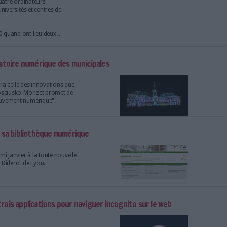
ouvel outil de veille de CNN... sur Twitter
vont devoir mettre leur carnet d'adresses à
ntôt d'un nouvel outil baptisé "Dataminr for
de détecter des informations inédites via les
tter.
: "Il faut hacker la société", selon Serge Soudoplatoff
ous soulignez la vitesse à laquelle
 nos façons de produire, diffuser et
ion. Quelles furent les grandes dates
t ?
nte aux années 1960 où l’on trouve de
ues sur internet : protocoles, réseaux,
… Une deuxième époque commence en 1969