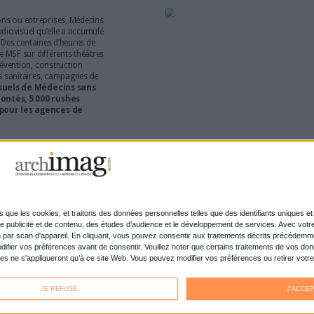
om du site expérimental lancé avant-hier par le
ui permet aux internautes d'accéder à plus de
s.
ooks gratuits dans la bibliothèque numérique lancée par
igne à 45 ans de publications sur l’art
est
ue numérique Getty.edu
que vient de lancer la
uration web : le retour en force de l'humain dans le par
us rappelle quelque chose ? Le buzz a