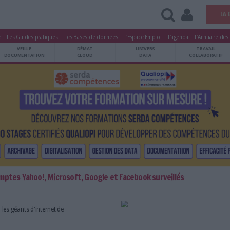
tters
Le Magazine
Les Guides pratiques
Les Bases de données
L'Esp
ARCHIVES
VEILLE
DÉMAT
ATRIMOINE
DOCUMENTATION
CLOUD
s de 60 000 comptes Yahoo!, Microsoft, Google et Faceb