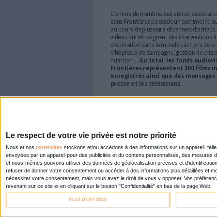
"JocondeLab" : c'est le n
ministère de la Culture q
300 000 notices illustrée
Art et culture : 250 eb
Getty
Proposer un
accès en l
l’objectif de la
bibliothèq
Fondation Getty
.
Comparatif d'outils de c
Abonnés
La curation web, cela vo