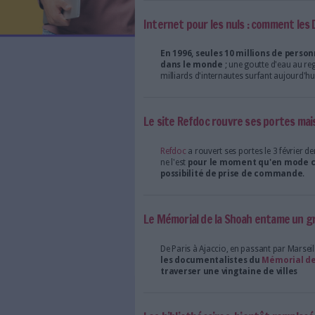
LES NEWSLETTERS
par la NSA début 2013
LE MAGAZINE
LES GUIDES PRATIQUES
La transparence serait-el
rassurer leurs utilisateur
LES BASES DE DONNÉES
L'ESPACE EMPLOI
L'AGENDA
Internet pour les nuls :
L'ANNUAIRE DES ACTEURS
LES LIVRES BLANCS
En 1996, seules 10 mi
LES SUPPLÉMENTS
dans le monde
; une g
milliards d'internautes su
NOS OFFRES D'ABONNEMENTS
Le site Refdoc rouvre 
Refdoc
a rouvert ses port
ne l'est
pour le moment
possibilité de prise